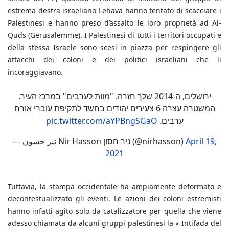
estrema destra israeliano Lehava hanno tentato di scacciare i
Palestinesi e hanno preso d’assalto le loro proprietà ad Al-
Quds (Gerusalemme). I Palestinesi di tutti i territori occupati e
della stessa Israele sono scesi in piazza per respingere gli
attacchi dei coloni e dei politici israeliani che li
incoraggiavano.
ירושלים, ה-2014 שלך חזרה. "מוות לערבים" במרכז העיר.
המשטרה עצרה 6 צעירים יהודים בחשד לתקיפת עוברי אורח
pic.twitter.com/aYPBngSGaO
ערבים.
— نير حسون Nir Hasson ניר חסון (@nirhasson)
April 19,
2021
Tuttavia, la stampa occidentale ha ampiamente deformato e
decontestualizzato gli eventi. Le azioni dei coloni estremisti
hanno infatti agito solo da catalizzatore per quella che viene
adesso chiamata da alcuni gruppi palestinesi la « Intifada del