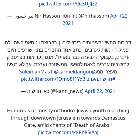
pic.twitter.com/AIC3UjJJZ2
— نير حسون Nir Hasson ניר חסון (@nirhasson)
April 22,
2021
דריכות מחשש לעימותים בירושלים | בקבוצת ווטסאפ בשם "לה
פמיליה - מוות לערבים" כתב אחד החברים בה: "שורפים היום
ערבים, בקבוקי התבערה כבר בארגז". מנגד, קריאות בפייסבוק
לתושבים ערבים לצאת להפגין. המשטרה נערכת, אך לא בוצעו
@carmeldangor
@SuleimanMas1
מעצרי מנע
pic.twitter.com/fQmo8f1Yq3
#חדשותהערב
— כאן חדשות (@kann_news)
April 22, 2021
Hundreds of mostly orthodox Jewish youth marching
through downtown Jerusalem towards Damascus
Gate, amid chants of “Death of Arabs!”
pic.twitter.com/k8Rh85lAaJ