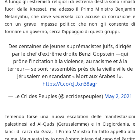
A lungo gli estremisti religiosi di estrema destra sono rimasti
fuori dalla Knesset, ma adesso il Primo Ministro Benjamin
Netanyahu, che deve vedersela con accuse di corruzione e
con un grave impasse politico che non gli consente di
formare un governo, cerca l’appoggio di questi gruppi.
Des centaines de jeunes suprémacistes juifs, dirigés
par le chef d'extrême droite Benzi Gopstein —qui
prône l'incitation à la violence, au racisme et à la
terreur— se sont rassemblés près de la vieille ville de
Jérusalem en scandant « Mort aux Arabes ! ».
https://t.co/cJUxn38agr
— Le Cri des Peuples (@lecridespeuples)
May 2, 2021
Temendo forse una nuova escalation delle manifestazioni
palestinesi ad Al-Quds (Gerusalemme) e in Cisgiordania, e
lanci di razzi da Gaza, il Primo Ministro ha fatto appello alla
calma. Ma questo invito non è stato inteso dal capo del Partito