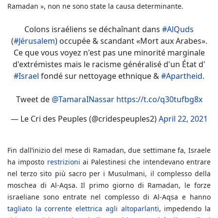
Ramadan », non ne sono state la causa determinante.
Colons israéliens se déchaînant dans
#AlQuds
(
#Jérusalem
) occupée & scandant «Mort aux Arabes».
Ce que vous voyez n'est pas une minorité marginale
d'extrémistes mais le racisme généralisé d'un État d'
#Israel
fondé sur nettoyage ethnique &
#Apartheid
.
Tweet de
@TamaraINassar
https://t.co/q30tufbg8x
— Le Cri des Peuples (@cridespeuples2)
April 22, 2021
Fin dall’inizio del mese di Ramadan, due settimane fa, Israele
ha imposto
restrizioni
ai Palestinesi che intendevano entrare
nel terzo sito più sacro per i Musulmani, il complesso della
moschea di Al-Aqsa. Il primo giorno di Ramadan, le forze
israeliane sono entrate nel complesso di Al-Aqsa e hanno
tagliato la corrente elettrica agli altoparlanti
, impedendo la