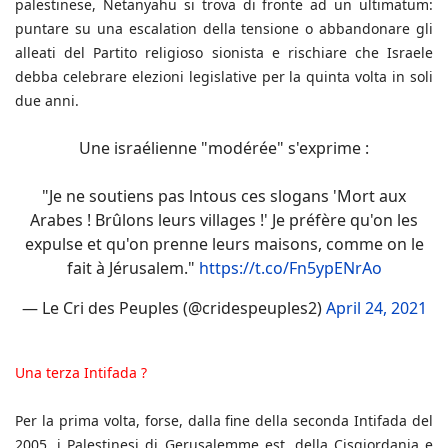
palestinese, Netanyahu si trova di fronte ad un ultimatum:
puntare su una escalation della tensione o abbandonare gli
alleati del Partito religioso sionista e rischiare che Israele
debba celebrare elezioni legislative per la quinta volta in soli
due anni.
Une israélienne "modérée" s'exprime :
"Je ne soutiens pas lntous ces slogans 'Mort aux
Arabes ! Brûlons leurs villages !' Je préfère qu'on les
expulse et qu'on prenne leurs maisons, comme on le
fait à Jérusalem."
https://t.co/Fn5ypENrAo
— Le Cri des Peuples (@cridespeuples2)
April 24, 2021
Una terza Intifada ?
Per la prima volta, forse, dalla fine della seconda Intifada del
2005, i Palestinesi di Gerusalemme est, della Cisgiordania e