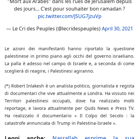
"Mort aux Arabes" dans les rues de Jérusalem depuis
des jours... C'est pour souhaiter bon ramadan ?
pic.twitter.com/JSUG7jzuVp
— Le Cri des Peuples (@lecridespeuples)
April 30, 2021
Le azioni dei manifestanti hanno riportato la questione
palestinese in primo piano agli occhi del governo israeliano.
La palla è adesso nel campo di Israele e, a seconda di come
sceglierà di reagire, i Palestinesi agiranno.
(*) Robert Inlakesh è un analista politico, giornalista e regista
di documentari che vive attualmente a Londra. Ha vissuto nei
Territori palestinesi occupati, dove ha realizzato molti
reportage, e lavora attualmente per Quds News e Press TV.
Ha realizzato il documentario « Il Colpo del Secolo : la
catastrofe annunciata di Trump in Palestina-Israele ».
Leggi anche:
Nasrallah esprime la sua