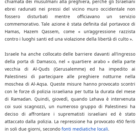
chiamata dei musulmani alla preghiera, perché gli Israeliani
ebrei radunati nei pressi del vicino muro occidentale non
fossero disturbati mentre officiavano un servizio
commemorativo. Tale azione è stata definita dal portavoce di
Hamas, Hazem Qassem, come « un’aggressione razzista
contro i luoghi santi ed una violazione della libertà di culto ».
Israele ha anche collocato delle barriere davanti all’ingresso
della porta di Damasco, nel « quartiere arabo » della parte
vecchia di Al-Quds (Gerusalemme) ed ha impedito ai
Palestinesi di partecipare alle preghiere notturne nella
moschea di Al-Aqsa. Queste misure hanno provocato scontri
con le forze di polizia israeliana per tutta la durata del mese
di Ramadan. Quindi, giovedì, quando Lehava è intervenuta
coi suoi scagnozzi, un numeroso gruppo di Palestinesi ha
deciso di affrontare i suprematisti israeliani ed è stato
attaccato dalla polizia. La repressione ha provocato 450 feriti
in soli due giorni, secondo
fonti mediatiche locali
.