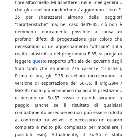
fiore all’occhiello. Mi aspetterei, nelle linee generali,
che gli israeliani modifichino / aggiornino i loro F-
35 per sbarazzarsi almeno delle peggiori
"caratteristiche" ma, nel caso dell'F-35, ciò non è
nemmeno teoricamente possibile a causa di
profondi difetti di progettazione (per coloro che
necessitano di un aggiornamento "ufficiale" sulla
realtà catastrofica del programma F-35, si prega di
leggere
questo
rapporto ufficiale del governo degli
Stati Uniti che enumera 276 carenze "critiche").
Prima o poi, gli F-35 israeliani incroceranno la
versione di esportazione del Su-35, il Mig-29M /
MiG-35 molto più economico ma ad alte prestazioni,
o persino un Su-57 russo e quindi avranno la
peggio (anche se il risultato di qualsiasi
combattimento aereo-aereo non può essere ridotto
al confronto tra velivoli, è necessario un quadro
completo e molto più complesso per modellare i
possibili esiti). Attualmente, il Su-35 è stato