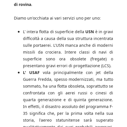
di rovina
.
Diamo un'occhiata ai vari servizi uno per uno:
L' intera flotta di superficie della
USN
è in gravi
difficoltà a causa della sua struttura incentrata
sulle portaerei. L'USN manca anche di moderni
missili da crociera. Intere classi di navi di
superficie sono ora obsolete (fregate) o
presentano gravi errori di progettazione (LCS).
L' USAF
vola principalmente con jet della
Guerra Fredda, spesso modernizzati, ma tutto
sommato, ha una flotta obsoleta, soprattutto se
confrontata con gli aerei russi o cinesi di
quarta generazione e di quinta generazione.
In effetti, il disastro assoluto del programma F-
35 significa che, per la prima volta nella sua
storia, l'aereo statunitense sarà superato
qualitativamente dai suoi probabili avversari.