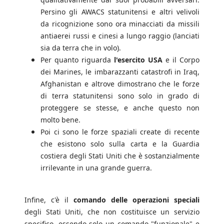
Persino gli AWACS statunitensi e altri velivoli
da ricognizione sono ora minacciati da missili
antiaerei russi e cinesi a lungo raggio (lanciati
sia da terra che in volo).
Per quanto riguarda
l'esercito USA
e il Corpo
dei Marines, le imbarazzanti catastrofi in Iraq,
Afghanistan e altrove dimostrano che le forze
di terra statunitensi sono solo in grado di
proteggere se stesse, e anche questo non
molto bene.
Poi ci sono le forze spaziali create di recente
che esistono solo sulla carta e la Guardia
costiera degli Stati Uniti che è sostanzialmente
irrilevante in una grande guerra.
Infine, c'è il
comando delle operazioni speciali
degli Stati Uniti, che non costituisce un servizio
specifico, essendo solo un comando "funzionale" e