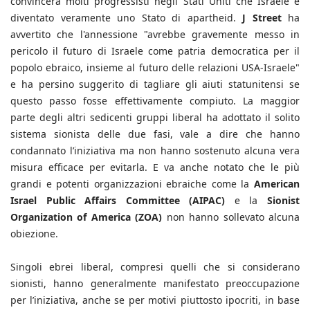
convincerà molti progressisti negli Stati Uniti che Israele è
diventato veramente uno Stato di apartheid.
J Street
ha
avvertito che l'annessione "avrebbe gravemente messo in
pericolo il futuro di Israele come patria democratica per il
popolo ebraico, insieme al futuro delle relazioni USA-Israele"
e ha persino suggerito di tagliare gli aiuti statunitensi se
questo passo fosse effettivamente compiuto. La maggior
parte degli altri sedicenti gruppi liberal ha adottato il solito
sistema sionista delle due fasi, vale a dire che hanno
condannato l’iniziativa ma non hanno sostenuto alcuna vera
misura efficace per evitarla. E va anche notato che le più
grandi e potenti organizzazioni ebraiche come la
American
Israel Public Affairs Committee (AIPAC)
e la
Sionist
Organization of America (ZOA)
non hanno sollevato alcuna
obiezione.
Singoli ebrei liberal, compresi quelli che si considerano
sionisti, hanno generalmente manifestato preoccupazione
per l’iniziativa, anche se per motivi piuttosto ipocriti, in base