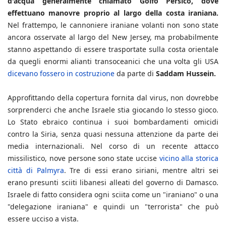
d'acqua generalmente chiamato Golfo Persico, dove
effettuano manovre proprio al largo della costa iraniana.
Nel frattempo, le cannoniere iraniane volanti non sono state
ancora osservate al largo del New Jersey, ma probabilmente
stanno aspettando di essere trasportate sulla costa orientale
da quegli enormi alianti transoceanici che una volta gli USA
dicevano fossero in costruzione
da parte di
Saddam Hussein.
Approfittando della copertura fornita dal virus, non dovrebbe
sorprenderci che anche Israele stia giocando lo stesso gioco.
Lo Stato ebraico continua i suoi bombardamenti omicidi
contro la Siria, senza quasi nessuna attenzione da parte dei
media internazionali. Nel corso di un recente attacco
missilistico, nove persone sono state uccise
vicino alla storica
città di Palmyra
. Tre di essi erano siriani, mentre altri sei
erano presunti sciiti libanesi alleati del governo di Damasco.
Israele di fatto considera ogni sciita come un "iraniano" o una
"delegazione iraniana" e quindi un "terrorista" che può
essere ucciso a vista.