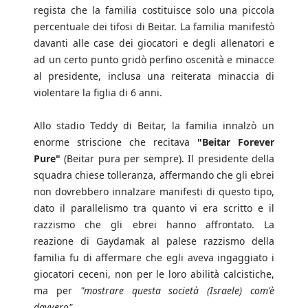
regista che la familia costituisce solo una piccola
percentuale dei tifosi di Beitar. La familia manifestò
davanti alle case dei giocatori e degli allenatori e
ad un certo punto gridò perfino oscenità e minacce
al presidente, inclusa una reiterata minaccia di
violentare la figlia di 6 anni.
Allo stadio Teddy di Beitar, la familia innalzò un
enorme striscione che recitava
"Beitar Forever
Pure"
(Beitar pura per sempre). Il presidente della
squadra chiese tolleranza, affermando che gli ebrei
non dovrebbero innalzare manifesti di questo tipo,
dato il parallelismo tra quanto vi era scritto e il
razzismo che gli ebrei hanno affrontato. La
reazione di Gaydamak al palese razzismo della
familia fu di affermare che egli aveva ingaggiato i
giocatori ceceni, non per le loro abilità calcistiche,
ma per
"mostrare questa società (Israele) com'è
davvero"
.