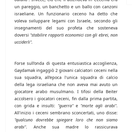
un pareggio, un banchetto e un ballo con canzoni
israeliane. Un funzionario ceceno ha detto che
voleva sviluppare legami con Israele, secondo gli
insegnamenti del suo profeta che sosteneva
doversi
"stabilire rapporti economici con gli ebrei, non
ucciderli".
Forse sull’onda di questa entusiastica accoglienza,
Gaydamak ingaggiò 2 giovani calciatori ceceni nella
sua squadra, all’epoca l'unica squadra di calcio
della lega israeliana che non aveva mai avuto un
giocatore arabo musulmano. I tifosi della Beiter
accolsero i giocatori ceceni, fin dalla prima partita,
con grida e insulti:
"guerra"
e
"morte agli arabi"
.
All'inizio i ceceni sembrano sconcertati, uno disse:
"qualcuno dovrebbe spiegare loro che non siamo
arabi"
. Anche sua madre lo rassicurava