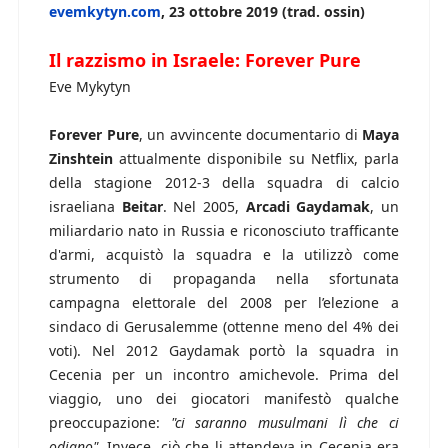
evemkytyn.com
, 23 ottobre 2019 (trad. ossin)
Il razzismo in Israele: Forever Pure
Eve Mykytyn
Forever Pure
, un avvincente documentario di
Maya
Zinshtein
attualmente disponibile su Netflix, parla
della stagione 2012-3 della squadra di calcio
israeliana
Beitar
. Nel 2005,
Arcadi Gaydamak
, un
miliardario nato in Russia e riconosciuto trafficante
d'armi, acquistò la squadra e la utilizzò come
strumento di propaganda nella sfortunata
campagna elettorale del 2008 per l’elezione a
sindaco di Gerusalemme (ottenne meno del 4% dei
voti). Nel 2012 Gaydamak portò la squadra in
Cecenia per un incontro amichevole. Prima del
viaggio, uno dei giocatori manifestò qualche
preoccupazione:
"ci saranno musulmani lì che ci
odiano".
Invece, ciò che li attendeva in Cecenia era