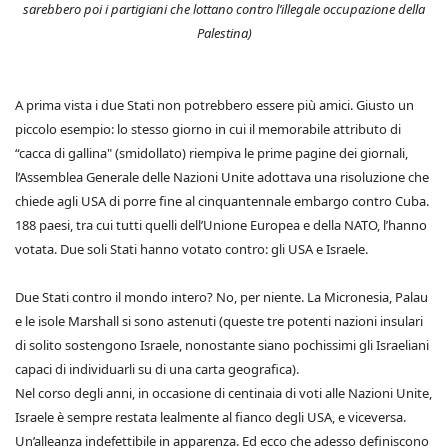
sarebbero poi i partigiani che lottano contro l’illegale occupazione della
Palestina)
A prima vista i due Stati non potrebbero essere più amici. Giusto un
piccolo esempio: lo stesso giorno in cui il memorabile attributo di
“cacca di gallina" (smidollato) riempiva le prime pagine dei giornali,
l’Assemblea Generale delle Nazioni Unite adottava una risoluzione che
chiede agli USA di porre fine al cinquantennale embargo contro Cuba.
188 paesi, tra cui tutti quelli dell’Unione Europea e della NATO, l’hanno
votata. Due soli Stati hanno votato contro: gli USA e Israele.
Due Stati contro il mondo intero? No, per niente. La Micronesia, Palau
e le isole Marshall si sono astenuti (queste tre potenti nazioni insulari
di solito sostengono Israele, nonostante siano pochissimi gli Israeliani
capaci di individuarli su di una carta geografica).
Nel corso degli anni, in occasione di centinaia di voti alle Nazioni Unite,
Israele è sempre restata lealmente al fianco degli USA, e viceversa.
Un’alleanza indefettibile in apparenza. Ed ecco che adesso definiscono