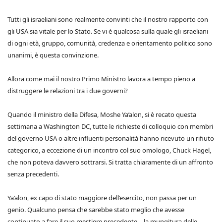
Tutti gli israeliani sono realmente convinti che il nostro rapporto con
gli USA sia vitale per lo Stato. Se vi è qualcosa sulla quale gli israeliani
di ogni età, gruppo, comunità, credenza e orientamento politico sono
unanimi, è questa convinzione.
Allora come mai il nostro Primo Ministro lavora a tempo pieno a
distruggere le relazioni tra i due governi?
Quando il ministro della Difesa, Moshe Ya’alon, si è recato questa
settimana a Washington DC, tutte le richieste di colloquio con membri
del governo USA o altre influenti personalità hanno ricevuto un rifiuto
categorico, a eccezione di un incontro col suo omologo, Chuck Hagel,
che non poteva davvero sottrarsi. Si tratta chiaramente di un affronto
senza precedenti.
Ya’alon, ex capo di stato maggiore dell’esercito, non passa per un
genio. Qualcuno pensa che sarebbe stato meglio che avesse
continuato a fare il suo mestiere precedente – la mungitura delle