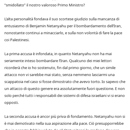
“smidollato” il nostro valoroso Primo Ministro?
L’alta personalità fondava il suo scortese giudizio sulla mancanza di
entusiasmo di Benjamin Netanyahu per il bombardamento dell’Iran,
nonostante continui a minacciarlo, e sulla non volontà di fare la pace
coi Palestinesi.
La prima accusa è infondata, in quanto Netanyahu non ha mai
seriamente inteso bombardare l’Iran. Qualcuno dei miei lettori
ricorderà che io ho sostenuto, fin dal primo giorno, che un simile
attacco non vi sarebbe mai stato, senza nemmeno lasciarmi una
scappatoia nel caso si fosse dimostrato che avevo torto. Io sapevo che
un attacco di questo genere era assolutamente fuori questione. E non
solo perché tutti i responsabili dei sistemi di difesa israeliani vi si erano
opposti.
La seconda accusa è ancor più priva di fondamento. Netanyahu non si
è mai demotivato nella sua aspirazione alla pace. Ciò presupporrebbe