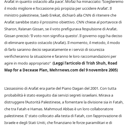
Arafat in quanto ostacolo alla pace’. Mofaz ha minacciato: ‘Sceglieremo
il modo migliore e l’occasione più propizia per uccidere Arafat’. Il
ministro palestinese, Saeb Erekat, dichiarò alla CNN di ritenere che
Arafat sarebbe stato il prossimo obiettivo. CNN chiese al portavoce di
Sharon, Ra’anan Gissan, se il voto prefigurava l’espulsione di Arafat.
Gissan precisò: ‘Il voto non significa questo’. Il governo oggi ha deciso
di eliminare questo ostacolo (Arafat). Il momento, il metodo, il modo
di farlo saranno decisi separatamente e i servizi di sicurezza
verificheranno la situazione e faranno le loro raccomandazioni per
agire in modo appropriato”
(Leggi l’articolo di Trish Shuh, Road
Map for a Decease Plan, Mehrnews.com del 9 novembre 2005)
L’assassinio di Arafat era parte del Piano Dagan del 2001. Con tutta
probabilità è stato eseguito dai servizi segreti israeliani. Mirava a
distruggere l’Autorità Palestinese, a fomentare la divisione sia in Fatah,
che tra Fatah e Hamas. Mahmoud Abbas è un loro collaboratore
palestinese. E’ stato collocato alla testa di Fatah, con l’approvazione di
Israele e degli Stati Uniti, che finanziano le forze paramilitari e di