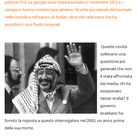
polonio 210. Le spoglie sono state esumate in novembre 2012 e i
campioni hanno rivelato tassi almeno 18 volte più elevati del normale
nelle costole e nel bacino di Arafat, oltre che nella terra che ha
assorbito i suoi fluidi corporali
Queste novità
sollevano una
questione più
generale che non
è stata affrontata
dai media: chi ha
assassinato
Yasser Arafat? Il
governo
israeliano ha
fornito la risposta a questo interrogativo nel 2003, un anno prima
della sua morte.