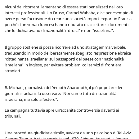
Alcuni dei ricorrenti lamentano di essere stati penalizzati nei loro
interessi professionali. Un Druso, Carmel Wahaba, dice per esempio di
avere perso l’occasione di creare una società import-export in Francia
perché i funzionari francesi hanno rifiutato di accettare i documenti
che lo dichiaravano di nazionalità “drusa” e non “israeliana”.
Il gruppo sostiene si possa ricorrere ad uno stratagemma verbale,
traducendo in modo deliberatamente sbagliato l’espressione ebraica
“cittadinanza israeliana” sui passaporti del paese con “nazionalità
israeliana” in inglese, per evitare problemi coi servizi di frontiera
stranieri.
B. Michael, giornalista del Yedioth Aharonoth, il più popolare dei
giornali israeliani, fa osservare: “Noi siamo tutti di nazionalità
israeliana, ma solo all’estero”.
La campagna tuttavia apre un’accanita controversia davanti ai
tribunali.
Una procedura giudiziaria simile, avviata da uno psicologo di Tel Aviv,
George Tamrin, è stata respinta nel 1970. Shimon Agranat, all’epoca