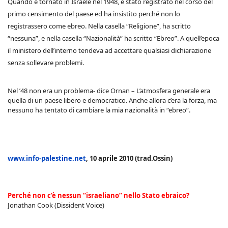
Quando è tornato in Israele nel 1948, è stato registrato nel corso del
primo censimento del paese ed ha insistito perché non lo
registrassero come ebreo. Nella casella “Religione”, ha scritto
“nessuna”, e nella casella “Nazionalità” ha scritto “Ebreo”. A quell’epoca
il ministero dell’interno tendeva ad accettare qualsiasi dichiarazione
senza sollevare problemi.
Nel ’48 non era un problema- dice Ornan – L’atmosfera generale era
quella di un paese libero e democratico. Anche allora c’era la forza, ma
nessuno ha tentato di cambiare la mia nazionalità in “ebreo”.
www.info-palestine.net
, 10 aprile 2010 (trad.Ossin)
Perché non c’è nessun “israeliano” nello Stato ebraico?
Jonathan Cook (Dissident Voice)