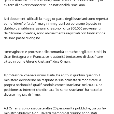
giuridicamente fuori da Israele, come “Arabo” o ”Sconosciuto”, per
evitare di dover riconoscere una nazionalità israeliana.
Nei documenti ufficiali, la maggior parte degli Israeliani sono repertati
come “ebrei” o “arabi”, ma gli immigrati il cui ebraismo è posto in
dubbio dai rabbini israeliani, che sono i circa 300.000 provenienti
dall’Unione Sovietica, sono abitualmente registrati con l’indicazione
del loro paese di origine.
“Immaginate le proteste delle comunità ebraiche negli Stati Uniti, in
Gran Bretagna o in Francia, se le autorità tentassero di classificare i
cittadini come ‘ebrei’ o ‘cristiani’”, dice Ornan.
Il professore, che vive vicino Haifa, ha agito in giudizio quando il
ministero dell’interno ha respinto la sua richiesta di modificare la
propria nazionalità qualificandola come “israeliana” nel 2000. Una
petizione su Internet che dichiara “Io sono israeliano” ha raccolto
diverse migliaia di firme.
Ad Ornan si sono associate altre 20 personalità pubbliche, tra cui l’ex
ministro Shulamit Aloni. Diversi membri del gruppo sono stati