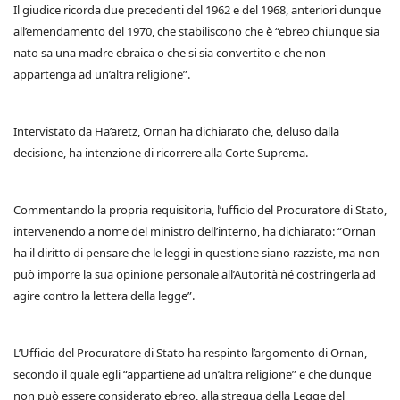
Il giudice ricorda due precedenti del 1962 e del 1968, anteriori dunque
all’emendamento del 1970, che stabiliscono che è “ebreo chiunque sia
nato sa una madre ebraica o che si sia convertito e che non
appartenga ad un’altra religione”.
Intervistato da Ha’aretz, Ornan ha dichiarato che, deluso dalla
decisione, ha intenzione di ricorrere alla Corte Suprema.
Commentando la propria requisitoria, l’ufficio del Procuratore di Stato,
intervenendo a nome del ministro dell’interno, ha dichiarato: “Ornan
ha il diritto di pensare che le leggi in questione siano razziste, ma non
può imporre la sua opinione personale all’Autorità né costringerla ad
agire contro la lettera della legge”.
L’Ufficio del Procuratore di Stato ha respinto l’argomento di Ornan,
secondo il quale egli “appartiene ad un’altra religione” e che dunque
non può essere considerato ebreo, alla stregua della Legge del