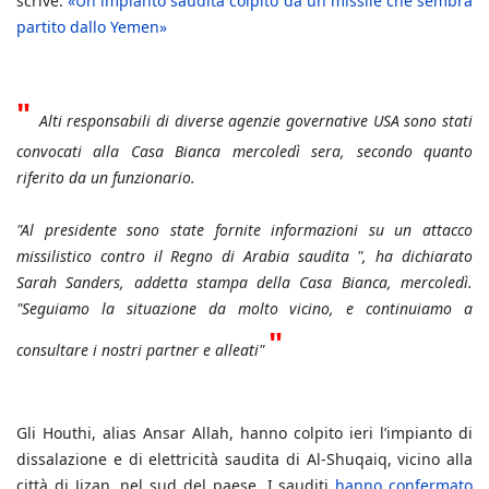
scrive:
«Un impianto saudita colpito da un missile che sembra
partito dallo Yemen»
"
Alti responsabili di diverse agenzie governative USA sono stati
convocati alla Casa Bianca mercoledì sera, secondo quanto
riferito da un funzionario.
"Al presidente sono state fornite informazioni su un attacco
missilistico contro il Regno di Arabia saudita ", ha dichiarato
Sarah Sanders, addetta stampa della Casa Bianca, mercoledì.
"Seguiamo la situazione da molto vicino, e continuiamo a
"
consultare i nostri partner e alleati"
Gli Houthi, alias Ansar Allah, hanno colpito ieri l’impianto di
dissalazione e di elettricità saudita di Al-Shuqaiq, vicino alla
città di Jizan, nel sud del paese. I sauditi
hanno confermato