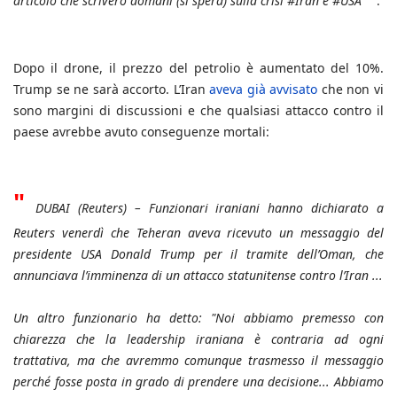
articolo che scriverò domani (si spera) sulla crisi #Iran e #USA
.
Dopo il drone, il prezzo del petrolio è aumentato del 10%.
Trump se ne sarà accorto. L’Iran
aveva già avvisato
che non vi
sono margini di discussioni e che qualsiasi attacco contro il
paese avrebbe avuto conseguenze mortali:
"
DUBAI (Reuters) – Funzionari iraniani hanno dichiarato a
Reuters venerdì che Teheran aveva ricevuto un messaggio del
presidente USA Donald Trump per il tramite dell’Oman, che
annunciava l’imminenza di un attacco statunitense contro l’Iran ...
Un altro funzionario ha detto: "Noi abbiamo premesso con
chiarezza che la leadership iraniana è contraria ad ogni
trattativa, ma che avremmo comunque trasmesso il messaggio
perché fosse posta in grado di prendere una decisione... Abbiamo