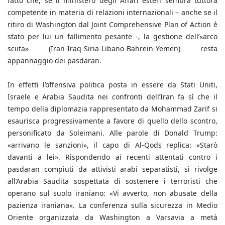
fatto che, se il ministero degli Affari esteri sembra tuttora
competente in materia di relazioni internazionali – anche se il
ritiro di Washington dal Joint Comprehensive Plan of Action è
stato per lui un fallimento pesante -, la gestione dell’«arco
sciita» (Iran-Iraq-Siria-Libano-Bahrein-Yemen) resta
appannaggio dei pasdaran.
In effetti l’offensiva politica posta in essere da Stati Uniti,
Israele e Arabia Saudita nei confronti dell’Iran fa sì che il
tempo della diplomazia rappresentato da Mohammad Zarif si
esaurisca progressivamente a favore di quello dello scontro,
personificato da Soleimani. Alle parole di Donald Trump:
«arrivano le sanzioni», il capo di Al-Qods replica: «Starò
davanti a lei». Rispondendo ai recenti attentati contro i
pasdaran compiuti da attivisti arabi separatisti, si rivolge
all’Arabia Saudita sospettata di sostenere i terroristi che
operano sul suolo iraniano: «Vi avverto, non abusate della
pazienza iraniana». La conferenza sulla sicurezza in Medio
Oriente organizzata da Washington a Varsavia a metà