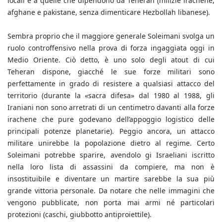
locali e a quelle che dipendono da Teheran (milizie irachene,
afghane e pakistane, senza dimenticare Hezbollah libanese).
Sembra proprio che il maggiore generale Soleimani svolga un
ruolo controffensivo nella prova di forza ingaggiata oggi in
Medio Oriente. Ciò detto, è uno solo degli atout di cui
Teheran dispone, giacché le sue forze militari sono
perfettamente in grado di resistere a qualsiasi attacco del
territorio (durante la «sacra difesa» dal 1980 al 1988, gli
Iraniani non sono arretrati di un centimetro davanti alla forze
irachene che pure godevano dell’appoggio logistico delle
principali potenze planetarie). Peggio ancora, un attacco
militare unirebbe la popolazione dietro al regime. Certo
Soleimani potrebbe sparire, avendolo gi Israeliani iscritto
nella loro lista di assassini da compiere, ma non è
insostituibile e diventare un martire sarebbe la sua più
grande vittoria personale. Da notare che nelle immagini che
vengono pubblicate, non porta mai armi né particolari
protezioni (caschi, giubbotto antiproiettile).