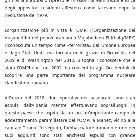
gli Iraniani abbiano ripreso le missioni di eliminazione fisica
degli oppositori residenti all’estero, come facevano dopo la
rivoluzione del 1979.
L’organizzazione più in vista è l’OMPI (l’Organizzazione dei
mujaheddin del popolo iraniani o Mujahedeen El-Khalq/MEK)
riconosciuta un tempo come «terrorista» dall’Unione Europea
e dagli Stati Uniti, ma tornata nelle grazie di Bruxelles nel
2009 e di Washington nel 2012. Bisogna riconoscere che è
stata l’OMPI che, nel 2002, ha consentito agli Occidentali di
scoprire una parte importante del programma nucleare
clandestino iraniano.
All’inizio del 2018, due operativi dei pasdaran sono stati
espulsi dall’Albania mentre effettuavano sopralluoghi in
questo paese che ospita da un po’ un’importante campo di
addestramento paramiliatare del l’OMPI a Manëz, vicino alla
capitale Tirana. In seguito, l’ambasciatore iraniano e uno dei
suoi aggiunti sono stati anch’essi espulsi con grande