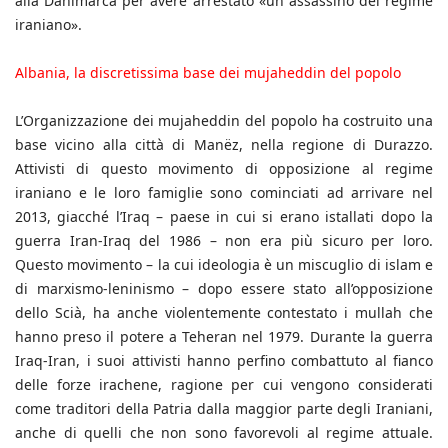
alla Danimarca per avere arrestato «un assassino del regime
iraniano».
Albania, la discretissima base dei mujaheddin del popolo
L’Organizzazione dei mujaheddin del popolo ha costruito una
base vicino alla città di Manëz, nella regione di Durazzo.
Attivisti di questo movimento di opposizione al regime
iraniano e le loro famiglie sono cominciati ad arrivare nel
2013, giacché l’Iraq – paese in cui si erano istallati dopo la
guerra Iran-Iraq del 1986 – non era più sicuro per loro.
Questo movimento – la cui ideologia è un miscuglio di islam e
di marxismo-leninismo – dopo essere stato all’opposizione
dello Scià, ha anche violentemente contestato i mullah che
hanno preso il potere a Teheran nel 1979. Durante la guerra
Iraq-Iran, i suoi attivisti hanno perfino combattuto al fianco
delle forze irachene, ragione per cui vengono considerati
come traditori della Patria dalla maggior parte degli Iraniani,
anche di quelli che non sono favorevoli al regime attuale.