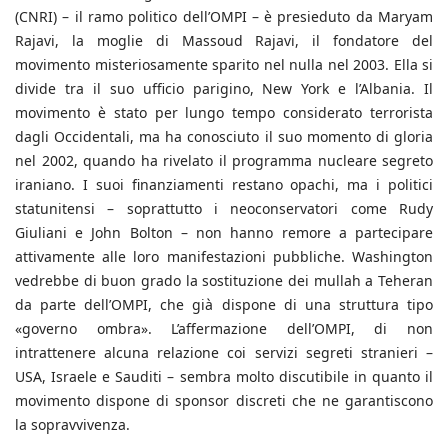
(CNRI) – il ramo politico dell’OMPI – è presieduto da Maryam
Rajavi, la moglie di Massoud Rajavi, il fondatore del
movimento misteriosamente sparito nel nulla nel 2003. Ella si
divide tra il suo ufficio parigino, New York e l’Albania. Il
movimento è stato per lungo tempo considerato terrorista
dagli Occidentali, ma ha conosciuto il suo momento di gloria
nel 2002, quando ha rivelato il programma nucleare segreto
iraniano. I suoi finanziamenti restano opachi, ma i politici
statunitensi – soprattutto i neoconservatori come Rudy
Giuliani e John Bolton – non hanno remore a partecipare
attivamente alle loro manifestazioni pubbliche. Washington
vedrebbe di buon grado la sostituzione dei mullah a Teheran
da parte dell’OMPI, che già dispone di una struttura tipo
«governo ombra». L’affermazione dell’OMPI, di non
intrattenere alcuna relazione coi servizi segreti stranieri –
USA, Israele e Sauditi – sembra molto discutibile in quanto il
movimento dispone di sponsor discreti che ne garantiscono
la sopravvivenza.