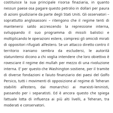
costituisce la sua principale risorsa finaziaria, in quanto
nessun paese osa pagare questo petrolio in dollari per paura
di azioni giudiziarie da parte degli Stati Uniti. Gli osservatori –
soprattutto anglosassoni – ritengono che il regime tenti di
mantenersi saldo accrescendo la repressione interna,
sviluppando il suo programma di missili balistici e
moltiplicando le operazioni estere, compresi gli omicidi mirati
di oppositori rifugiati all’estero. Se un attacco diretto contro il
territorio iraniano sembra da escludersi, le autorità
statunitensi dicono a chi voglia intendere che loro obiettivo è
rovesciare il regime dei mullah per mezzo di una rivoluzione
interna. E’ per questo che Washington sostiene, per il tramite
di diverse fondazioni e l’aiuto finanziario dei paesi del Golfo
Persico, tutti i movimenti di opposizione al regime di Teheran
stabiliti all’estero, dai monarchici ai marxisti-leninisti,
passando per i separatisti. Ed è ancora questo che spiega
l’attuale lotta di influenza ai più alti livelli, a Teheran, tra
moderati e conservatori.