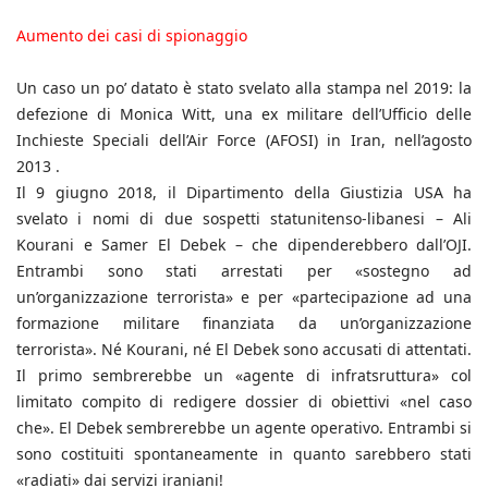
Aumento dei casi di spionaggio
Un caso un po’ datato è stato svelato alla stampa nel 2019: la
defezione di Monica Witt, una ex militare dell’Ufficio delle
Inchieste Speciali dell’Air Force (AFOSI) in Iran, nell’agosto
2013 .
Il 9 giugno 2018, il Dipartimento della Giustizia USA ha
svelato i nomi di due sospetti statunitenso-libanesi – Ali
Kourani e Samer El Debek – che dipenderebbero dall’OJI.
Entrambi sono stati arrestati per «sostegno ad
un’organizzazione terrorista» e per «partecipazione ad una
formazione militare finanziata da un’organizzazione
terrorista». Né Kourani, né El Debek sono accusati di attentati.
Il primo sembrerebbe un «agente di infratsruttura» col
limitato compito di redigere dossier di obiettivi «nel caso
che». El Debek sembrerebbe un agente operativo. Entrambi si
sono costituiti spontaneamente in quanto sarebbero stati
«radiati» dai servizi iraniani!