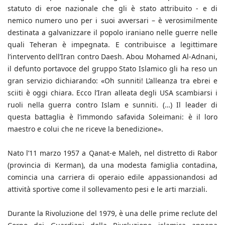
statuto di eroe nazionale che gli è stato attribuito - e di
nemico numero uno per i suoi avversari – è verosimilmente
destinata a galvanizzare il popolo iraniano nelle guerre nelle
quali Teheran è impegnata. E contribuisce a legittimare
l’intervento dell’Iran contro Daesh. Abou Mohamed Al-Adnani,
il defunto portavoce del gruppo Stato Islamico gli ha reso un
gran servizio dichiarando: «Oh sunniti! L’alleanza tra ebrei e
sciiti è oggi chiara. Ecco l’Iran alleata degli USA scambiarsi i
ruoli nella guerra contro Islam e sunniti. (…) Il leader di
questa battaglia è l’immondo safavida Soleimani: è il loro
maestro e colui che ne riceve la benedizione».
Nato l’11 marzo 1957 a Qanat-e Maleh, nel distretto di Rabor
(provincia di Kerman), da una modesta famiglia contadina,
comincia una carriera di operaio edile appassionandosi ad
attività sportive come il sollevamento pesi e le arti marziali.
Durante la Rivoluzione del 1979, è una delle prime reclute del