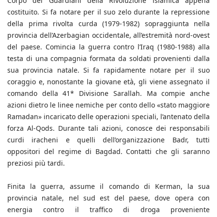
Corpo dei Guardiani della Rivoluzione islamica appena
costituito. Si fa notare per il suo zelo durante la repressione
della prima rivolta curda (1979-1982) sopraggiunta nella
provincia dell’Azerbagian occidentale, all’estremità nord-ovest
del paese. Comincia la guerra contro l’Iraq (1980-1988) alla
testa di una compagnia formata da soldati provenienti dalla
sua provincia natale. Si fa rapidamente notare per il suo
coraggio e, nonostante la giovane età, gli viene assegnato il
comando della 41* Divisione Sarallah. Ma compie anche
azioni dietro le linee nemiche per conto dello «stato maggiore
Ramadan» incaricato delle operazioni speciali, l’antenato della
forza Al-Qods. Durante tali azioni, conosce dei responsabili
curdi iracheni e quelli dell’organizzazione Badr, tutti
oppositori del regime di Bagdad. Contatti che gli saranno
preziosi più tardi.
Finita la guerra, assume il comando di Kerman, la sua
provincia natale, nel sud est del paese, dove opera con
energia contro il traffico di droga proveniente