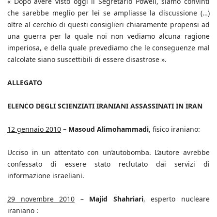
« Dopo avere visto oggi il Segretario Powell, siamo convinti
che sarebbe meglio per lei se ampliasse la discussione (…)
oltre al cerchio di questi consiglieri chiaramente propensi ad
una guerra per la quale noi non vediamo alcuna ragione
imperiosa, e della quale prevediamo che le conseguenze mal
calcolate siano suscettibili di essere disastrose ».
ALLEGATO
ELENCO DEGLI SCIENZIATI IRANIANI ASSASSINATI IN IRAN
12 gennaio 2010
–
Masoud Alimohammadi
, fisico iraniano:
Ucciso in un attentato con un’autobomba. L’autore avrebbe
confessato di essere stato reclutato dai servizi di
informazione israeliani.
29 novembre 2010
–
Majid Shahriari
, esperto nucleare
iraniano :