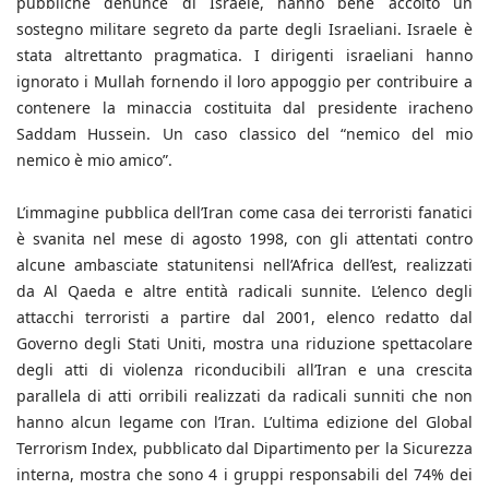
pubbliche denunce di Israele, hanno bene accolto un
sostegno militare segreto da parte degli Israeliani. Israele è
stata altrettanto pragmatica. I dirigenti israeliani hanno
ignorato i Mullah fornendo il loro appoggio per contribuire a
contenere la minaccia costituita dal presidente iracheno
Saddam Hussein. Un caso classico del “nemico del mio
nemico è mio amico”.
L’immagine pubblica dell’Iran come casa dei terroristi fanatici
è svanita nel mese di agosto 1998, con gli attentati contro
alcune ambasciate statunitensi nell’Africa dell’est, realizzati
da Al Qaeda e altre entità radicali sunnite. L’elenco degli
attacchi terroristi a partire dal 2001, elenco redatto dal
Governo degli Stati Uniti, mostra una riduzione spettacolare
degli atti di violenza riconducibili all’Iran e una crescita
parallela di atti orribili realizzati da radicali sunniti che non
hanno alcun legame con l’Iran. L’ultima edizione del Global
Terrorism Index, pubblicato dal Dipartimento per la Sicurezza
interna, mostra che sono 4 i gruppi responsabili del 74% dei