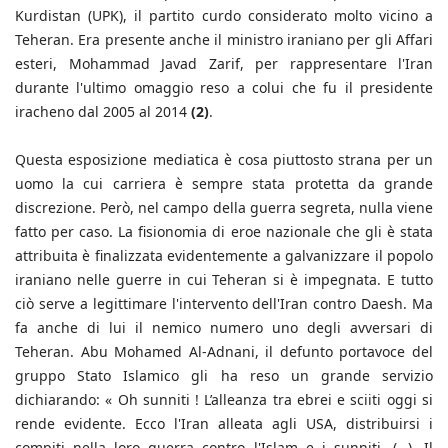
Kurdistan (UPK), il partito curdo considerato molto vicino a
Teheran. Era presente anche il ministro iraniano per gli Affari
esteri, Mohammad Javad Zarif, per rappresentare l'Iran
durante l'ultimo omaggio reso a colui che fu il presidente
iracheno dal 2005 al 2014
(2)
.
Questa esposizione mediatica è cosa piuttosto strana per un
uomo la cui carriera è sempre stata protetta da grande
discrezione. Però, nel campo della guerra segreta, nulla viene
fatto per caso. La fisionomia di eroe nazionale che gli è stata
attribuita è finalizzata evidentemente a galvanizzare il popolo
iraniano nelle guerre in cui Teheran si è impegnata. E tutto
ciò serve a legittimare l'intervento dell'Iran contro Daesh. Ma
fa anche di lui il nemico numero uno degli avversari di
Teheran. Abu Mohamed Al-Adnani, il defunto portavoce del
gruppo Stato Islamico gli ha reso un grande servizio
dichiarando: « Oh sunniti ! L’alleanza tra ebrei e sciiti oggi si
rende evidente. Ecco l'Iran alleata agli USA, distribuirsi i
compiti nella loro guerra contro l'Islam e i sunniti. (…). Il