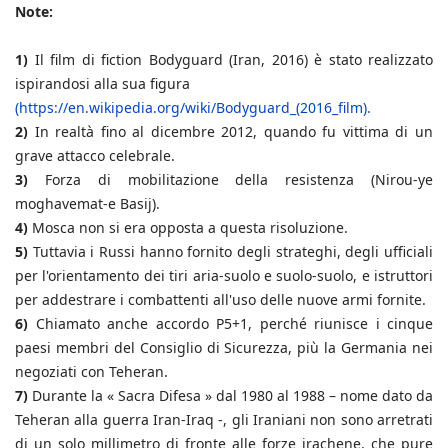
Note:
1)
Il film di fiction Bodyguard (Iran, 2016) è stato realizzato
ispirandosi alla sua figura
(https://en.wikipedia.org/wiki/Bodyguard_(2016_film).
2)
In realtà fino al dicembre 2012, quando fu vittima di un
grave attacco celebrale.
3)
Forza di mobilitazione della resistenza (Nirou-ye
moghavemat-e Basij).
4)
Mosca non si era opposta a questa risoluzione.
5)
Tuttavia i Russi hanno fornito degli strateghi, degli ufficiali
per l'orientamento dei tiri aria-suolo e suolo-suolo, e istruttori
per addestrare i combattenti all'uso delle nuove armi fornite.
6)
Chiamato anche accordo P5+1, perché riunisce i cinque
paesi membri del Consiglio di Sicurezza, più la Germania nei
negoziati con Teheran.
7)
Durante la « Sacra Difesa » dal 1980 al 1988 – nome dato da
Teheran alla guerra Iran-Iraq -, gli Iraniani non sono arretrati
di un solo millimetro di fronte alle forze irachene, che pure