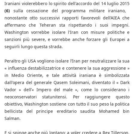
Iraniani violerebbero lo spirito dell'accordo del 14 luglio 2015
(6)
sulla cessazione del programma militare iraniano,
nonostante otto successivi rapporti favorevoli dell’AIEA che
affermano che Teheran sta rispettando i suoi impegni.
Washington vorrebbe isolare l'Iran con misure politiche e
sanzioni più severe, e vorrebbe anche forzare gli Europei a
seguirli lungo questa strada.
Peraltro gli USA vogliono isolare l’Iran per neutralizzare la sua
« influenza destabilizzatrice e contenere la sua aggressione »
in Medio Oriente, e tale attività iraniana è simbolizzata
dall'opera del generale Qasem Soleimani, diventato il « Dark
Vador » dell’« Impero del male », come lo considerano i
neoconservatori statunitensi. Per raggiungere questo
obiettivo, Washington sostiene con tutto il suo peso la politica
bellicista del principe ereditario saudita Mohamed bin
Salman.
E si spinge anche più lontano: a voler credere a Rex Tillerson,