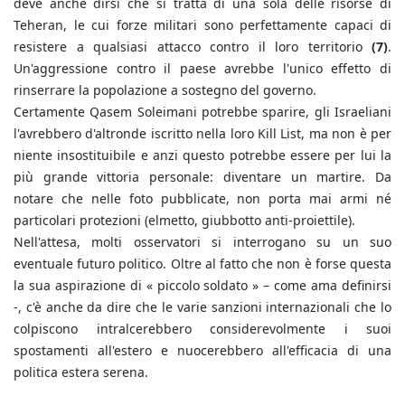
deve anche dirsi che si tratta di una sola delle risorse di
Teheran, le cui forze militari sono perfettamente capaci di
resistere a qualsiasi attacco contro il loro territorio
(7)
.
Un'aggressione contro il paese avrebbe l'unico effetto di
rinserrare la popolazione a sostegno del governo.
Certamente Qasem Soleimani potrebbe sparire, gli Israeliani
l'avrebbero d'altronde iscritto nella loro Kill List, ma non è per
niente insostituibile e anzi questo potrebbe essere per lui la
più grande vittoria personale: diventare un martire. Da
notare che nelle foto pubblicate, non porta mai armi né
particolari protezioni (elmetto, giubbotto anti-proiettile).
Nell'attesa, molti osservatori si interrogano su un suo
eventuale futuro politico. Oltre al fatto che non è forse questa
la sua aspirazione di « piccolo soldato » – come ama definirsi
-, c'è anche da dire che le varie sanzioni internazionali che lo
colpiscono intralcerebbero considerevolmente i suoi
spostamenti all'estero e nuocerebbero all'efficacia di una
politica estera serena.