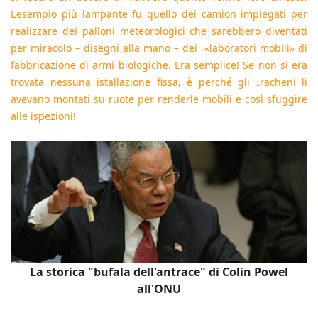
L'esempio più lampante fu quello dei camion impiegati per
realizzare dei palloni meteorologici che sarebbero diventati
per miracolo – disegni alla mano – dei «laboratori mobili» di
fabbricazione di armi biologiche. Era semplice! Se non si era
trovata nessuna istallazione fissa, è perché gli Iracheni li
avevano montati su ruote per renderle mobili e così sfuggire
alle ispezioni!
La storica "bufala dell'antrace" di Colin Powel
all'ONU