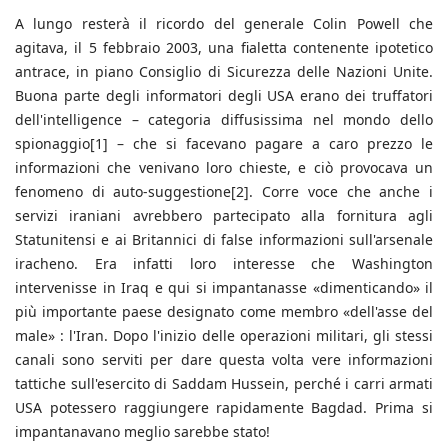
A lungo resterà il ricordo del generale Colin Powell che
agitava, il 5 febbraio 2003, una fialetta contenente ipotetico
antrace, in piano Consiglio di Sicurezza delle Nazioni Unite.
Buona parte degli informatori degli USA erano dei truffatori
dell'intelligence – categoria diffusissima nel mondo dello
spionaggio[1] – che si facevano pagare a caro prezzo le
informazioni che venivano loro chieste, e ciò provocava un
fenomeno di auto-suggestione[2]. Corre voce che anche i
servizi iraniani avrebbero partecipato alla fornitura agli
Statunitensi e ai Britannici di false informazioni sull'arsenale
iracheno. Era infatti loro interesse che Washington
intervenisse in Iraq e qui si impantanasse «dimenticando» il
più importante paese designato come membro «dell'asse del
male» : l'Iran. Dopo l'inizio delle operazioni militari, gli stessi
canali sono serviti per dare questa volta vere informazioni
tattiche sull'esercito di Saddam Hussein, perché i carri armati
USA potessero raggiungere rapidamente Bagdad. Prima si
impantanavano meglio sarebbe stato!