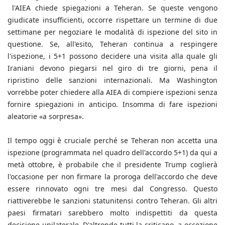
l'AIEA chiede spiegazioni a Teheran. Se queste vengono
giudicate insufficienti, occorre rispettare un termine di due
settimane per negoziare le modalità di ispezione del sito in
questione. Se, all'esito, Teheran continua a respingere
l'ispezione, i 5+1 possono decidere una visita alla quale gli
Iraniani devono piegarsi nel giro di tre giorni, pena il
ripristino delle sanzioni internazionali. Ma Washington
vorrebbe poter chiedere alla AIEA di compiere ispezioni senza
fornire spiegazioni in anticipo. Insomma di fare ispezioni
aleatorie «a sorpresa».
Il tempo oggi è cruciale perché se Teheran non accetta una
ispezione (programmata nel quadro dell'accordo 5+1) da qui a
metà ottobre, è probabile che il presidente Trump coglierà
l'occasione per non firmare la proroga dell'accordo che deve
essere rinnovato ogni tre mesi dal Congresso. Questo
riattiverebbe le sanzioni statunitensi contro Teheran. Gli altri
paesi firmatari sarebbero molto indispettiti da questa
decisione unilaterale. D'altronde tutti la criticano, a eccezione