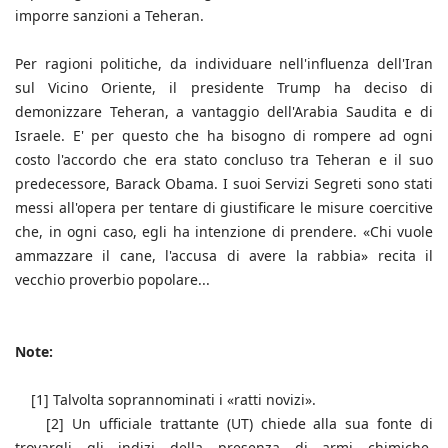
imporre sanzioni a Teheran.
Per ragioni politiche, da individuare nell'influenza dell'Iran
sul Vicino Oriente, il presidente Trump ha deciso di
demonizzare Teheran, a vantaggio dell'Arabia Saudita e di
Israele. E' per questo che ha bisogno di rompere ad ogni
costo l'accordo che era stato concluso tra Teheran e il suo
predecessore, Barack Obama. I suoi Servizi Segreti sono stati
messi all'opera per tentare di giustificare le misure coercitive
che, in ogni caso, egli ha intenzione di prendere. «Chi vuole
ammazzare il cane, l'accusa di avere la rabbia» recita il
vecchio proverbio popolare...
Note:
[1] Talvolta soprannominati i «ratti novizi».
[2] Un ufficiale trattante (UT) chiede alla sua fonte di
trovargli gli indizi della presenza di armi chimiche.