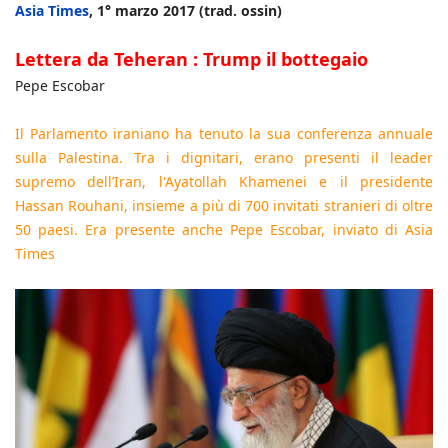
Asia Times
, 1° marzo 2017 (trad. ossin)
Lettera da Teheran : Trump il bottegaio
Pepe Escobar
Il Parlamento iraniano ha tenuto la sua conferenza annuale
sulla Palestina. Tra i dignitari, erano presenti il leader
supremo dell’Iran, l'Ayatollah Khamenei e il presidente
Hassan Rouhani, insieme a più di 700 invitati stranieri di oltre
50 paesi. Era presente anche Pepe Escobar, inviato di Asia
Times