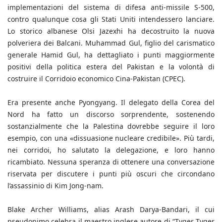
implementazioni del sistema di difesa anti-missile S-500,
contro qualunque cosa gli Stati Uniti intendessero lanciare.
Lo storico albanese Olsi Jazexhi ha decostruito la nuova
polveriera dei Balcani. Muhammad Gul, figlio del carismatico
generale Hamid Gul, ha dettagliato i punti maggiormente
positivi della politica estera del Pakistan e la volontà di
costruire il Corridoio economico Cina-Pakistan (CPEC).
Era presente anche Pyongyang. Il delegato della Corea del
Nord ha fatto un discorso sorprendente, sostenendo
sostanzialmente che la Palestina dovrebbe seguire il loro
esempio, con una «dissuasione nucleare credibile». Più tardi,
nei corridoi, ho salutato la delegazione, e loro hanno
ricambiato. Nessuna speranza di ottenere una conversazione
riservata per discutere i punti più oscuri che circondano
l’assassinio di Kim Jong-nam.
Blake Archer Williams, alias Arash Darya-Bandari, il cui
pseudonimo celebra il maestro inglese autore di “Tyger Tyger