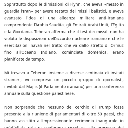
Soprattutto dopo le dimissioni di Flynn, che aveva «messo in
guardia l’Iran» per avere testato dei missili balistici, e aveva
avanzato l’idea di una alleanza militare anti-iraniana
comprendente l’Arabia Saudita, gli Emirati Arabi Uniti, l’Egitto
e la Giordania. Teheran afferma che il test dei missili non ha
violato le disposizioni dell’accordo nucleare iraniano e che le
esercitazioni navali nel tratto che va dallo stretto di Ormuz
fino all’Oceano Indiano, cominciate domenica, erano
pianificate da tempo.
Mi trovavo a Teheran insieme a diverse centinaia di invitati
stranieri, ivi compreso un piccolo gruppo di giornalisti,
invitati dal Majlis (il Parlamento iraniano) per una conferenza
annuale sulla questione palestinese.
Non sorprende che nessuno del cerchio di Trump fosse
presente alla riunione di parlamentari di oltre 50 paesi, che
hanno assistito all’impressionante cerimonia inaugurale in
un’affollata sala di conferenza circolare, alla presenza del