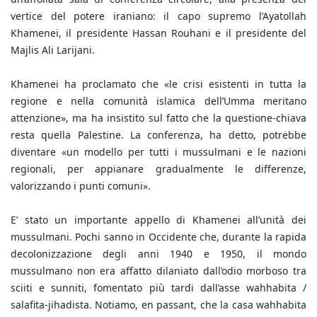
vertice del potere iraniano: il capo supremo l’Ayatollah
Khamenei, il presidente Hassan Rouhani e il presidente del
Majlis Ali Larijani.
Khamenei ha proclamato che «le crisi esistenti in tutta la
regione e nella comunità islamica dell’Umma meritano
attenzione», ma ha insistito sul fatto che la questione-chiava
resta quella Palestine. La conferenza, ha detto, potrebbe
diventare «un modello per tutti i mussulmani e le nazioni
regionali, per appianare gradualmente le differenze,
valorizzando i punti comuni».
E’ stato un importante appello di Khamenei all’unità dei
mussulmani. Pochi sanno in Occidente che, durante la rapida
decolonizzazione degli anni 1940 e 1950, il mondo
mussulmano non era affatto dilaniato dall’odio morboso tra
sciiti e sunniti, fomentato più tardi dall’asse wahhabita /
salafita-jihadista. Notiamo, en passant, che la casa wahhabita