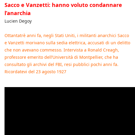
Sacco e Vanzetti: hanno voluto condannare
l’anarchia
Lucien Degoy
Ottantatrè anni fa, negli Stati Uniti, i militanti anarchici Sacco
e Vanzetti morivano sulla sedia elettrica, accusati di un delitto
che non avevano commesso. Intervista a Ronald Creagh,
professore emerito dell’Università di Montpellier, che ha
consultato gli archivi del FBI, resi pubblici pochi anni fa.
Ricordatevi del 23 agosto 1927