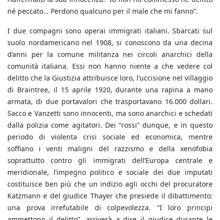
né peccato… Perdono qualcuno per il male che mi fanno”.
I due compagni sono operai immigrati italiani. Sbarcati sul
suolo nordamericano nel 1908, si conoscono da una decina
d’anni per la comune militanza nei circoli anarchici della
comunità italiana. Essi non hanno niente a che vedere col
delitto che la Giustizia attribuisce loro, l’uccisione nel villaggio
di Braintree, il 15 aprile 1920, durante una rapina a mano
armata, di due portavalori che trasportavano 16.000 dollari.
Sacco e Vanzetti sono innocenti, ma sono anarchici e schedati
dalla polizia come agitatori. Dei “rossi” dunque, e in questo
periodo di violenta crisi sociale ed economica, mentre
soffiano i venti maligni del razzismo e della xenofobia
soprattutto contro gli immigrati dell’Europa centrale e
meridionale, l’impegno politico e sociale dei due imputati
costituisce ben più che un indizio agli occhi del procuratore
Katzmann e del giudice Thayer che presiede il dibattimento:
una prova irrefutabile di colpevolezza. “I loro principi
ammettono il delitto”, arriverà a dire il giudice durante le