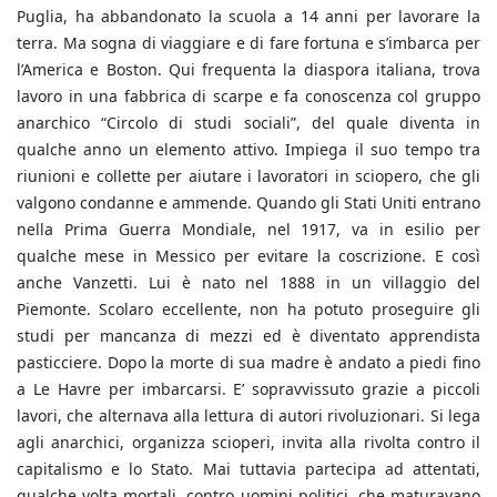
Puglia, ha abbandonato la scuola a 14 anni per lavorare la
terra. Ma sogna di viaggiare e di fare fortuna e s’imbarca per
l’America e Boston. Qui frequenta la diaspora italiana, trova
lavoro in una fabbrica di scarpe e fa conoscenza col gruppo
anarchico “Circolo di studi sociali”, del quale diventa in
qualche anno un elemento attivo. Impiega il suo tempo tra
riunioni e collette per aiutare i lavoratori in sciopero, che gli
valgono condanne e ammende. Quando gli Stati Uniti entrano
nella Prima Guerra Mondiale, nel 1917, va in esilio per
qualche mese in Messico per evitare la coscrizione. E così
anche Vanzetti. Lui è nato nel 1888 in un villaggio del
Piemonte. Scolaro eccellente, non ha potuto proseguire gli
studi per mancanza di mezzi ed è diventato apprendista
pasticciere. Dopo la morte di sua madre è andato a piedi fino
a Le Havre per imbarcarsi. E’ sopravvissuto grazie a piccoli
lavori, che alternava alla lettura di autori rivoluzionari. Si lega
agli anarchici, organizza scioperi, invita alla rivolta contro il
capitalismo e lo Stato. Mai tuttavia partecipa ad attentati,
qualche volta mortali, contro uomini politici, che maturavano