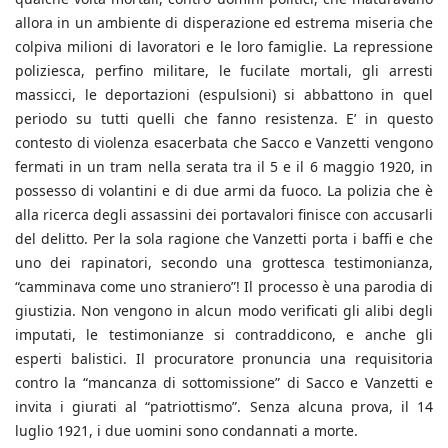
allora in un ambiente di disperazione ed estrema miseria che
colpiva milioni di lavoratori e le loro famiglie. La repressione
poliziesca, perfino militare, le fucilate mortali, gli arresti
massicci, le deportazioni (espulsioni) si abbattono in quel
periodo su tutti quelli che fanno resistenza. E’ in questo
contesto di violenza esacerbata che Sacco e Vanzetti vengono
fermati in un tram nella serata tra il 5 e il 6 maggio 1920, in
possesso di volantini e di due armi da fuoco. La polizia che è
alla ricerca degli assassini dei portavalori finisce con accusarli
del delitto. Per la sola ragione che Vanzetti porta i baffi e che
uno dei rapinatori, secondo una grottesca testimonianza,
“camminava come uno straniero”! Il processo è una parodia di
giustizia. Non vengono in alcun modo verificati gli alibi degli
imputati, le testimonianze si contraddicono, e anche gli
esperti balistici. Il procuratore pronuncia una requisitoria
contro la “mancanza di sottomissione” di Sacco e Vanzetti e
invita i giurati al “patriottismo”. Senza alcuna prova, il 14
luglio 1921, i due uomini sono condannati a morte.