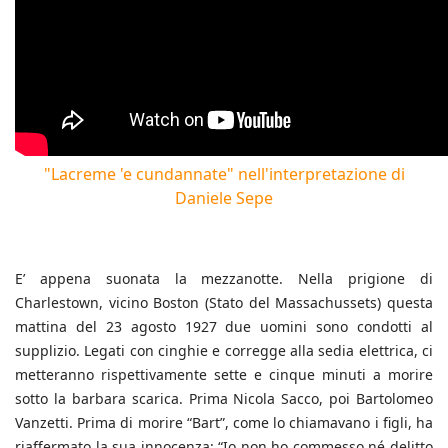
"Lacreme 'e cundannate" nell'interpretazione di
Daniele Sepe
E’ appena suonata la mezzanotte. Nella prigione di
Charlestown, vicino Boston (Stato del Massachussets) questa
mattina del 23 agosto 1927 due uomini sono condotti al
supplizio. Legati con cinghie e corregge alla sedia elettrica, ci
metteranno rispettivamente sette e cinque minuti a morire
sotto la barbara scarica. Prima Nicola Sacco, poi Bartolomeo
Vanzetti. Prima di morire “Bart”, come lo chiamavano i figli, ha
riaffermato la sua innocenza: “Io non ho commesso né delitto