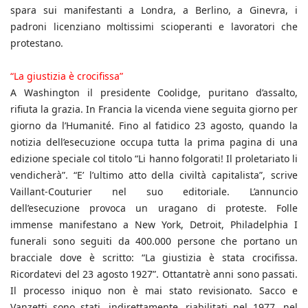
spara sui manifestanti a Londra, a Berlino, a Ginevra, i
padroni licenziano moltissimi scioperanti e lavoratori che
protestano.
“La giustizia è crocifissa”
A Washington il presidente Coolidge, puritano d’assalto,
rifiuta la grazia. In Francia la vicenda viene seguita giorno per
giorno da l’Humanité. Fino al fatidico 23 agosto, quando la
notizia dell’esecuzione occupa tutta la prima pagina di una
edizione speciale col titolo “Li hanno folgorati! Il proletariato li
vendicherà”. “E’ l’ultimo atto della civiltà capitalista”, scrive
Vaillant-Couturier nel suo editoriale. L’annuncio
dell’esecuzione provoca un uragano di proteste. Folle
immense manifestano a New York, Detroit, Philadelphia I
funerali sono seguiti da 400.000 persone che portano un
bracciale dove è scritto: “La giustizia è stata crocifissa.
Ricordatevi del 23 agosto 1927”. Ottantatrè anni sono passati.
Il processo iniquo non è mai stato revisionato. Sacco e
Vanzetti sono stati, indirettamente, riabilitati nel 1977, nel