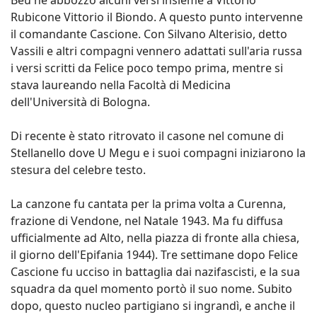
Beu ne abbozzò alcuni versi insieme a Vittorio
Rubicone Vittorio il Biondo. A questo punto intervenne
il comandante Cascione. Con Silvano Alterisio, detto
Vassili e altri compagni vennero adattati sull'aria russa
i versi scritti da Felice poco tempo prima, mentre si
stava laureando nella Facoltà di Medicina
dell'Università di Bologna.
Di recente è stato ritrovato il casone nel comune di
Stellanello dove U Megu e i suoi compagni iniziarono la
stesura del celebre testo.
La canzone fu cantata per la prima volta a Curenna,
frazione di Vendone, nel Natale 1943. Ma fu diffusa
ufficialmente ad Alto, nella piazza di fronte alla chiesa,
il giorno dell'Epifania 1944). Tre settimane dopo Felice
Cascione fu ucciso in battaglia dai nazifascisti, e la sua
squadra da quel momento portò il suo nome. Subito
dopo, questo nucleo partigiano si ingrandì, e anche il