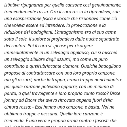
istintiva ripugnanza per quella canzone così genuinamente,
tremendamente russa. Ora il coro rosso la riprendeva, con
una esasperazione fisica e vocale che risuonava come ciò
che voleva essere ed intendere, la provocazione e la
riduzione dei badogliani. L’antagonismo era al suo acme
sotto il sole, il sudore si profondeva dalle nuche squadrate
dei cantori. Poi il coro si spense per risorgere
immediatamente in un selvaggio applauso, cui si mischiò
un selvaggio sibilare degli azzurri, ma come un puro
contributo a quell’ubriacante clamore. Qualche badogliano
propose di contrattaccare con una loro propria canzone,
ma gli azzurri, anche la truppa, erano troppo nonchalants e
poi quale canzone potevano opporre, con un minimo di
parità, a quel travolgente e loro proprio canto rosso? Disse
Johnny ad Ettore che aveva ritrovato appena fuori della
cintura rossa: - Essi hanno una canzone, e basta. Noi ne
abbiamo troppe e nessuna. Quella loro canzone è
tremenda. É una vera e propria arma contro i fascisti che