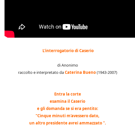
L'interrogatorio di Caserio
di Anonimo
raccolto e interpretato da
Caterina Bueno
(1943-2007)
Entra la corte
esamina il Caserio
e gli domanda se si era pentito:
"Cinque minuti m'avessero dato,
un altro presidente avrei ammazzato ".