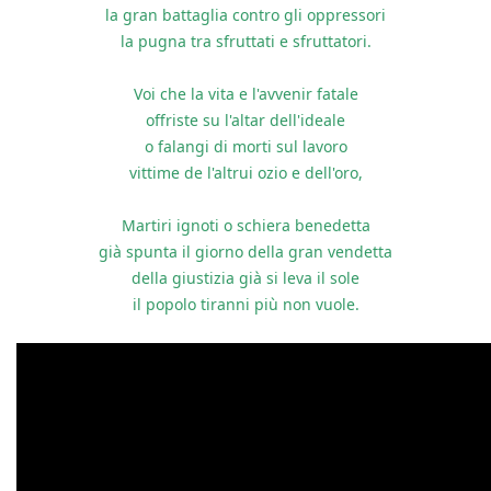
la gran battaglia contro gli oppressori
la pugna tra sfruttati e sfruttatori.
Voi che la vita e l'avvenir fatale
offriste su l'altar dell'ideale
o falangi di morti sul lavoro
vittime de l'altrui ozio e dell'oro,
Martiri ignoti o schiera benedetta
già spunta il giorno della gran vendetta
della giustizia già si leva il sole
il popolo tiranni più non vuole.