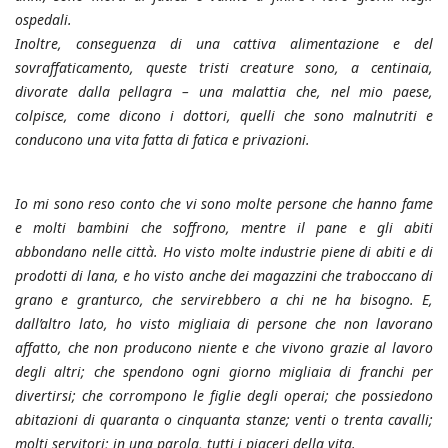
ospedali.
Inoltre, conseguenza di una cattiva alimentazione e del
sovraffaticamento, queste tristi creature sono, a centinaia,
divorate dalla pellagra – una malattia che, nel mio paese,
colpisce, come dicono i dottori, quelli che sono malnutriti e
conducono una vita fatta di fatica e privazioni.
Io mi sono reso conto che vi sono molte persone che hanno fame
e molti bambini che soffrono, mentre il pane e gli abiti
abbondano nelle città. Ho visto molte industrie piene di abiti e di
prodotti di lana, e ho visto anche dei magazzini che traboccano di
grano e granturco, che servirebbero a chi ne ha bisogno. E,
dall’altro lato, ho visto migliaia di persone che non lavorano
affatto, che non producono niente e che vivono grazie al lavoro
degli altri; che spendono ogni giorno migliaia di franchi per
divertirsi; che corrompono le figlie degli operai; che possiedono
abitazioni di quaranta o cinquanta stanze; venti o trenta cavalli;
molti servitori; in una parola, tutti i piaceri della vita.