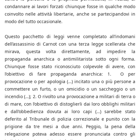
condannare ai lavori forzati chiunque fosse in qualche modo
coinvolto nelle attività libertarie, anche se partecipandovi in
modo del tutto occasionale.
Questo pacchetto di leggi venne completato all’indomani
dell’assassinio di Carnot con una terza legge scellerata che
mirava, questa volta direttamente, ad impedire la
propaganda anarchica o antimilitarista sotto ogni forma.
Chiunque fosse stato riconosciuto colpevole di avere, con
l’obiettivo di fare propaganda anarchica: 1. O per
provocazione o per apologia (…) incitato una o più persone a
commettere un furto, o un omicidio o un saccheggio o un
incendio (…); 2. O rivolto una provocazione a militari di terra o
di mare, con l’obiettivo di distoglierli dai loro obblighi militari
e dall’obbedienza dovuta ai loro capi (…) sarebbe stato
deferito al Tribunale di polizia correzionale e punito con la
prigione da tre mesi a due anni. Peggio, la pena della
relegazione poteva adesso essere pronunciata contro gli