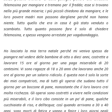
l’elemosina per mangiare e tremano per il freddo; esse si trovano
nella più grande miseria; i più piccoli chiedono da mangiare, e le
loro povere madri non possono dargliene perché non hanno
niente. Tutto quello che era in casa è già stato venduto o
scambiato. Tutto quanto possono fare è solo di chiedere
l’elemosina, e spesso vengono arrestate per vagabondaggio.
Ho lasciato la mia terra natale perché mi veniva spesso da
piangere nel vedere delle bambine di otto o dieci anni, costrette a
lavorare 15 ore al giorno per una paga miserabile di 20
centesimi. Vi sono ragazze di 18 o 20 anni che lavorano anche 20
ore al giorno per un salario ridicolo. E questa non è solo la sorte
dei miei compatrioti, ma di tutti gli operai che sudano tutto il
giorno per un boccone di pane, nonostante che il loro lavoro crei
molta ricchezza. Gli operai sono costretti a vivere nelle condizioni
più miserabili, e il loro cibo consiste in un po’ di pane, qualche
cucchiaiata di riso, e dell’acqua; così quando arrivano a 30 o 40
anni, sono morti di fatica e vanno a finire i loro giorni negli