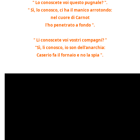
" Lo conoscete voi questo pugnale? ".
" Sì, lo conosco, ci ha il manico arrotondo:
nel cuore di Carnot
l'ho penetrato a fondo ".
" Li conoscete voi vostri compagni? "
"Sì, li conosco, io son dell'anarchia:
Caserio fa il fornaio e no la spia ".