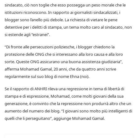
sindacato, ciò non toglie che esso possegga un peso morale che le
istituzioni riconoscono. In rapporto ai giornalisti sindacalizzati, i
blogger sono l’anello più debole. La richiesta di vietare le pene
detentive per i delitti di stampa, un tema molto caro al sindacato, non
si estende agli “estranei”.
“Di fronte alle persecuzioni poliziesche, i blogger chiedono la
protezione delle ONG che si interessano alla loro causa e alla loro
sorte. Queste ONG assicurano una buona assistenza giudiziaria”,
afferma Mohamad Gamal, 20 anni, che da quattro anni scrive
regolarmente sul suo blog di nome Ehna (noi).
Se il rapporto di ANHRI rileva una regressione in tema di libertà di
stampa e di espressione, Mohamad, come molti giovani della sua
generazione, è convinto che la repressione non produrrà altro che un
aumento del numero dei blog. “I giovani sono molto più intelligenti di
quelli che li perseguitano”, aggiunge Mohamad Gamal.