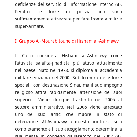
deficienze del servizio di informazione interno
(3)
.
Peraltro le forze di polizia non sono
sufficientemente attrezzate per fare fronte a milizie
super-armate.
Il Gruppo Al-Mourabitoune di Hisham al-Ashmawy
Il Cairo considera Hisham al-Ashmawy come
l’attivista salafita-jihadista più attivo attualmente
nel paese. Nato nel 1978, si diploma all’accademia
militare egiziana nel 2000. Subito entra nelle forze
speciali, con destinazione Sinai, ma il suo impegno
religioso attira rapidamente l’attenzione dei suoi
superiori. Viene dunque trasferito nel 2005 al
settore amministrativo. Nel 2006 viene arrestato
uno dei suoi amici che muore in stato di
detenzione. Al-Ashmawy a questo punto si isola
completamente e il suo atteggiamento determina la
sua messa in congedo dall’esercito nel 2007
(4)
.