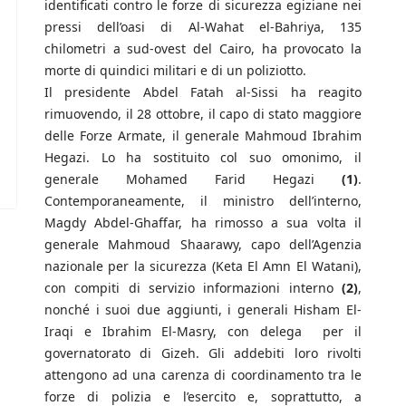
identificati contro le forze di sicurezza egiziane nei
pressi dell’oasi di Al-Wahat el-Bahriya, 135
chilometri a sud-ovest del Cairo, ha provocato la
morte di quindici militari e di un poliziotto.
Il presidente Abdel Fatah al-Sissi ha reagito
rimuovendo, il 28 ottobre, il capo di stato maggiore
delle Forze Armate, il generale Mahmoud Ibrahim
Hegazi. Lo ha sostituito col suo omonimo, il
generale Mohamed Farid Hegazi
(1)
.
Contemporaneamente, il ministro dell’interno,
Magdy Abdel-Ghaffar, ha rimosso a sua volta il
generale Mahmoud Shaarawy, capo dell’Agenzia
nazionale per la sicurezza (Keta El Amn El Watani),
con compiti di servizio informazioni interno
(2)
,
nonché i suoi due aggiunti, i generali Hisham El-
Iraqi e Ibrahim El-Masry, con delega per il
governatorato di Gizeh. Gli addebiti loro rivolti
attengono ad una carenza di coordinamento tra le
forze di polizia e l’esercito e, soprattutto, a