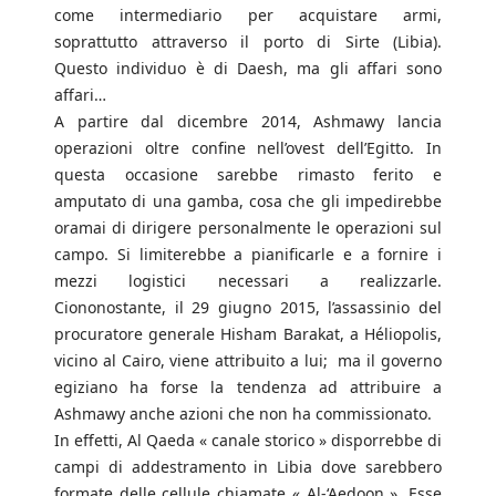
come intermediario per acquistare armi,
soprattutto attraverso il porto di Sirte (Libia).
Questo individuo è di Daesh, ma gli affari sono
affari…
A partire dal dicembre 2014, Ashmawy lancia
operazioni oltre confine nell’ovest dell’Egitto. In
questa occasione sarebbe rimasto ferito e
amputato di una gamba, cosa che gli impedirebbe
oramai di dirigere personalmente le operazioni sul
campo. Si limiterebbe a pianificarle e a fornire i
mezzi logistici necessari a realizzarle.
Ciononostante, il 29 giugno 2015, l’assassinio del
procuratore generale Hisham Barakat, a Héliopolis,
vicino al Cairo, viene attribuito a lui; ma il governo
egiziano ha forse la tendenza ad attribuire a
Ashmawy anche azioni che non ha commissionato.
In effetti, Al Qaeda « canale storico » disporrebbe di
campi di addestramento in Libia dove sarebbero
formate delle cellule chiamate « Al-‘Aedoon ». Esse