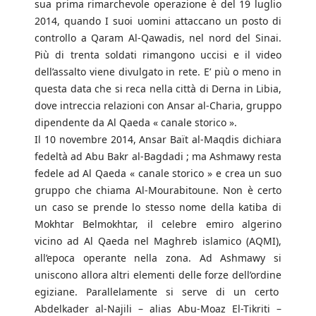
sua prima rimarchevole operazione è del 19 luglio
2014, quando I suoi uomini attaccano un posto di
controllo a Qaram Al-Qawadis, nel nord del Sinai.
Più di trenta soldati rimangono uccisi e il video
dell’assalto viene divulgato in rete. E’ più o meno in
questa data che si reca nella città di Derna in Libia,
dove intreccia relazioni con Ansar al-Charia, gruppo
dipendente da Al Qaeda « canale storico ».
Il 10 novembre 2014, Ansar Baït al-Maqdis dichiara
fedeltà ad Abu Bakr al-Bagdadi ; ma Ashmawy resta
fedele ad Al Qaeda « canale storico » e crea un suo
gruppo che chiama Al-Mourabitoune. Non è certo
un caso se prende lo stesso nome della katiba di
Mokhtar Belmokhtar, il celebre emiro algerino
vicino ad Al Qaeda nel Maghreb islamico (AQMI),
all’epoca operante nella zona. Ad Ashmawy si
uniscono allora altri elementi delle forze dell’ordine
egiziane. Parallelamente si serve di un certo
Abdelkader al-Najili – alias Abu-Moaz El-Tikriti –