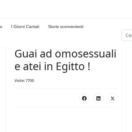
lo
I Giorni Cantati
Storie sconvenienti
Cerc
Type
Guai ad omosessuali
e atei in Egitto !
Visite: 7700