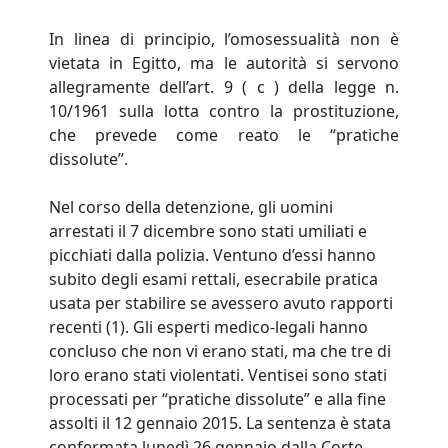
In linea di principio, l’omosessualità non è
vietata in Egitto, ma le autorità si servono
allegramente dell’art. 9 ( c ) della legge n.
10/1961 sulla lotta contro la prostituzione,
che prevede come reato le “pratiche
dissolute”.
Nel corso della detenzione, gli uomini
arrestati il 7 dicembre sono stati umiliati e
picchiati dalla polizia. Ventuno d’essi hanno
subito degli esami rettali, esecrabile pratica
usata per stabilire se avessero avuto rapporti
recenti (1). Gli esperti medico-legali hanno
concluso che non vi erano stati, ma che tre di
loro erano stati violentati. Ventisei sono stati
processati per “pratiche dissolute” e alla fine
assolti il 12 gennaio 2015. La sentenza è stata
confermata lunedì 26 gennaio dalla Corte