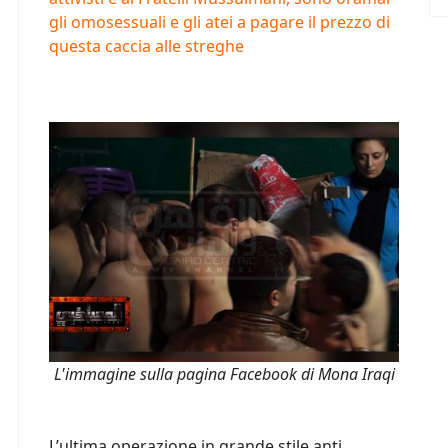
gli omosessuali e gli atei a pagare il prezzo di
questa caccia alle streghe
L'immagine sulla pagina Facebook di Mona Iraqi
L’ultima operazione in grande stile anti