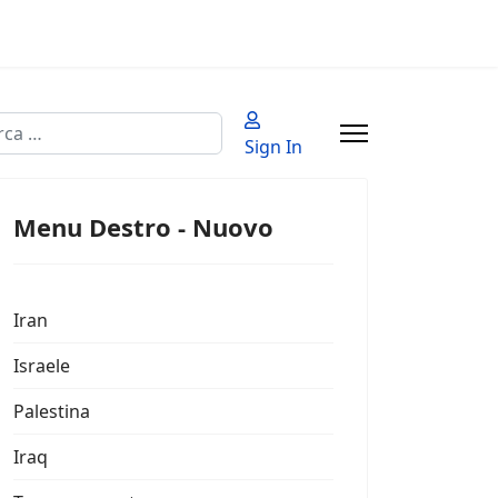
a
Sign In
 2 or more characters for results.
Menu Destro - Nuovo
Iran
Israele
Palestina
Iraq