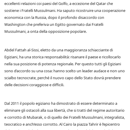
eccellenti relazioni coi paesi del Golfo, a eccezione del Qatar che
sostiene i Fratelli Mussulmani. Ha saputo ricostruire una cooperazione
economica con la Russia, dopo il profondo disaccordo con
Washington che preferiva un Egitto governato dai Fratelli
Mussulmani, a onta della opposizione popolare.
Abdel Fattah al-Sissi, eletto da una maggioranza schiacciante di
Egiziani, ha una storica responsabilità: risanare il paese e ricollocarlo
nella sua posizione di potenza regionale. Per questo tutti gli Egiziani
sono d’accordo su una cosa: hanno scelto un leader audace e non uno
scialbo tecnocrate, perché il nuovo capo dello Stato dovrà prendere
delle decisioni coraggiose e difficili.
Dal 2011 il popolo egiziano ha dimostrato di essere determinato a
eliminare gli ostacoli alla sua libertà, che si tratti del regime autoritario
e corrotto di Mubarak, o di quello dei Fratelli Mussulmani, integralista,
teocratico e anch’esso corrotto. Al Cairo la piazza Tahrir è l’epicentro