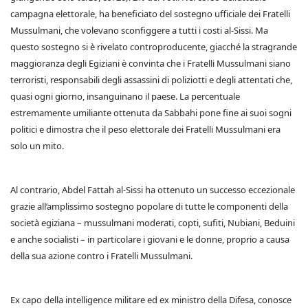
campagna elettorale, ha beneficiato del sostegno ufficiale dei Fratelli
Mussulmani, che volevano sconfiggere a tutti i costi al-Sissi. Ma
questo sostegno si è rivelato controproducente, giacché la stragrande
maggioranza degli Egiziani è convinta che i Fratelli Mussulmani siano
terroristi, responsabili degli assassini di poliziotti e degli attentati che,
quasi ogni giorno, insanguinano il paese. La percentuale
estremamente umiliante ottenuta da Sabbahi pone fine ai suoi sogni
politici e dimostra che il peso elettorale dei Fratelli Mussulmani era
solo un mito.
Al contrario, Abdel Fattah al-Sissi ha ottenuto un successo eccezionale
grazie all’amplissimo sostegno popolare di tutte le componenti della
società egiziana – mussulmani moderati, copti, sufiti, Nubiani, Beduini
e anche socialisti – in particolare i giovani e le donne, proprio a causa
della sua azione contro i Fratelli Mussulmani.
Ex capo della intelligence militare ed ex ministro della Difesa, conosce