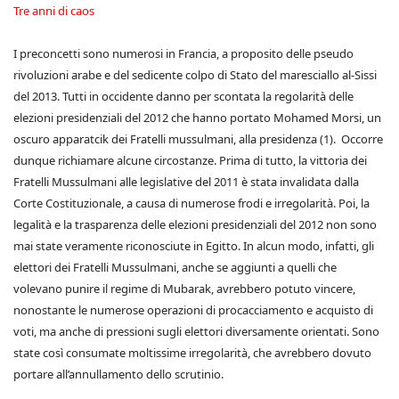
Tre anni di caos
I preconcetti sono numerosi in Francia, a proposito delle pseudo
rivoluzioni arabe e del sedicente colpo di Stato del maresciallo al-Sissi
del 2013. Tutti in occidente danno per scontata la regolarità delle
elezioni presidenziali del 2012 che hanno portato Mohamed Morsi, un
oscuro apparatcik dei Fratelli mussulmani, alla presidenza (1). Occorre
dunque richiamare alcune circostanze. Prima di tutto, la vittoria dei
Fratelli Mussulmani alle legislative del 2011 è stata invalidata dalla
Corte Costituzionale, a causa di numerose frodi e irregolarità. Poi, la
legalità e la trasparenza delle elezioni presidenziali del 2012 non sono
mai state veramente riconosciute in Egitto. In alcun modo, infatti, gli
elettori dei Fratelli Mussulmani, anche se aggiunti a quelli che
volevano punire il regime di Mubarak, avrebbero potuto vincere,
nonostante le numerose operazioni di procacciamento e acquisto di
voti, ma anche di pressioni sugli elettori diversamente orientati. Sono
state così consumate moltissime irregolarità, che avrebbero dovuto
portare all’annullamento dello scrutinio.