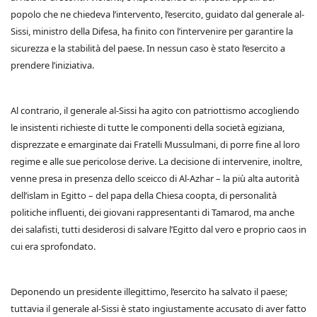
popolo che ne chiedeva l’intervento, l’esercito, guidato dal generale al-
Sissi, ministro della Difesa, ha finito con l’intervenire per garantire la
sicurezza e la stabilità del paese. In nessun caso è stato l’esercito a
prendere l’iniziativa.
Al contrario, il generale al-Sissi ha agito con patriottismo accogliendo
le insistenti richieste di tutte le componenti della società egiziana,
disprezzate e emarginate dai Fratelli Mussulmani, di porre fine al loro
regime e alle sue pericolose derive. La decisione di intervenire, inoltre,
venne presa in presenza dello sceicco di Al-Azhar – la più alta autorità
dell’islam in Egitto – del papa della Chiesa coopta, di personalità
politiche influenti, dei giovani rappresentanti di Tamarod, ma anche
dei salafisti, tutti desiderosi di salvare l’Egitto dal vero e proprio caos in
cui era sprofondato.
Deponendo un presidente illegittimo, l’esercito ha salvato il paese;
tuttavia il generale al-Sissi è stato ingiustamente accusato di aver fatto