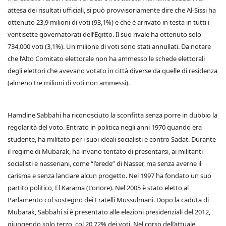
attesa dei risultati ufficiali, si può provvisoriamente dire che Al-Sissi ha
ottenuto 23,9 milioni di voti (93,1%) e che è arrivato in testa in tutti i
ventisette governatorati dell’Egitto. Il suo rivale ha ottenuto solo
734.000 voti (3,1%). Un milione di voti sono stati annullati. Da notare
che l’Alto Comitato elettorale non ha ammesso le schede elettorali
degli elettori che avevano votato in città diverse da quelle di residenza
(almeno tre milioni di voti non ammessi).
Hamdine Sabbahi ha riconosciuto la sconfitta senza porre in dubbio la
regolarità del voto. Entrato in politica negli anni 1970 quando era
studente, ha militato per i suoi ideali socialisti e contro Sadat. Durante
il regime di Mubarak, ha invano tentato di presentarsi, ai militanti
socialisti e nasseriani, come “l’erede” di Nasser, ma senza averne il
carisma e senza lanciare alcun progetto. Nel 1997 ha fondato un suo
partito politico, El Karama (L’onore). Nel 2005 è stato eletto al
Parlamento col sostegno dei Fratelli Mussulmani. Dopo la caduta di
Mubarak, Sabbahi si è presentato alle elezioni presidenziali del 2012,
giungendo solo terzo, col 20,72% dei voti. Nel corso dell’attuale