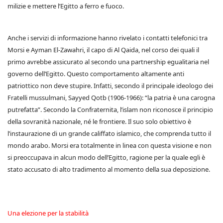
milizie e mettere l’Egitto a ferro e fuoco.
Anche i servizi di informazione hanno rivelato i contatti telefonici tra
Morsi e Ayman El-Zawahri, il capo di Al Qaida, nel corso dei quali il
primo avrebbe assicurato al secondo una partnership egualitaria nel
governo dell’Egitto. Questo comportamento altamente anti
patriottico non deve stupire. Infatti, secondo il principale ideologo dei
Fratelli mussulmani, Sayyed Qotb (1906-1966): “la patria è una carogna
putrefatta”. Secondo la Confraternita, l’islam non riconosce il principio
della sovranità nazionale, né le frontiere. Il suo solo obiettivo è
l’instaurazione di un grande califfato islamico, che comprenda tutto il
mondo arabo. Morsi era totalmente in linea con questa visione e non
si preoccupava in alcun modo dell’Egitto, ragione per la quale egli è
stato accusato di alto tradimento al momento della sua deposizione.
Una elezione per la stabilità