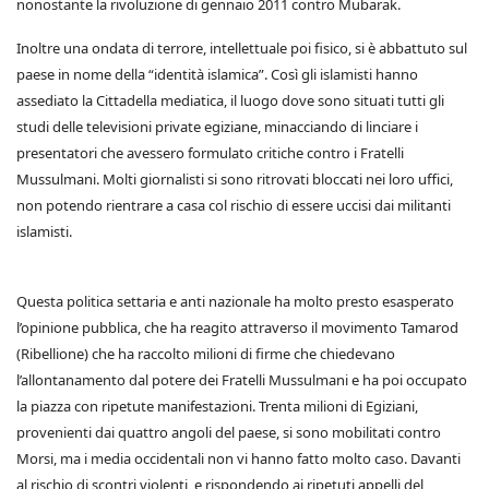
nonostante la rivoluzione di gennaio 2011 contro Mubarak.
Inoltre una ondata di terrore, intellettuale poi fisico, si è abbattuto sul
paese in nome della “identità islamica”. Così gli islamisti hanno
assediato la Cittadella mediatica, il luogo dove sono situati tutti gli
studi delle televisioni private egiziane, minacciando di linciare i
presentatori che avessero formulato critiche contro i Fratelli
Mussulmani. Molti giornalisti si sono ritrovati bloccati nei loro uffici,
non potendo rientrare a casa col rischio di essere uccisi dai militanti
islamisti.
Questa politica settaria e anti nazionale ha molto presto esasperato
l’opinione pubblica, che ha reagito attraverso il movimento Tamarod
(Ribellione) che ha raccolto milioni di firme che chiedevano
l’allontanamento dal potere dei Fratelli Mussulmani e ha poi occupato
la piazza con ripetute manifestazioni. Trenta milioni di Egiziani,
provenienti dai quattro angoli del paese, si sono mobilitati contro
Morsi, ma i media occidentali non vi hanno fatto molto caso. Davanti
al rischio di scontri violenti, e rispondendo ai ripetuti appelli del