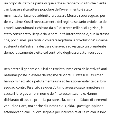
un colpo di Stato da parte di quelli che avrebbero voluto che niente
cambiasse e il carattere popolare dell’avvenimento è stato
minimizzato, facendo addirittura passare Morsi e i suoi seguaci per
delle vittime. Così il rovesciamento del regime settario e violento dei
Fratelli Mussulmani, richiesto da più di trenta milioni di Egiziani, è
stato considerato illegale dalla comunità internazionale, quella stessa
che, pochi mesi più tardi, dichiarerà legittima la “rivoluzione” ucraina
sostenuta dall’estrema destra e che aveva rovesciato un presidente
democraticamente eletto col controllo degli osservatori europei.
Ben presto il generale al-Sissi ha rivelato l’ampiezza delle attività anti
nazionali poste in essere dal regime di Morsi. I Fratelli Mussulmani
hanno minacciato ripetutamente una sollevazione violenta dei loro
seguaci contro l’esercito se quest’ultimo avesse osato rimettere in
causa il loro governo in nome dell’interesse nazionale. Hanno
dichiarato di essere pronti a passare all’azione con l’aiuto di elementi
venuti da Gaza, ma anche di Hamas e Al Qaida. Questi gruppi non
attendevano che un loro segnale per intervenire al Cairo con le loro