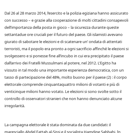
Dal 26 al 28 marzo 2014, l’esercito e la polizia egiziana hanno assicurato
con successo – e grazie alla cooperazione di molti cittadini consapevoli
dell’importanza della posta in gioco – la sicurezza durante queste
settantadue ore cruciali per il futuro del paese. Gli islamisti avevano
giurato di sabotare le elezioni e di scatenare un’ ondata di attentati
terroristi, ma il popolo era pronto a ogni sacrificio affinché le elezioni si
svolgessero e si ponesse fine all’incubo in cui era precipitato il paese
dall’arrivo dei Fratelli Mussulmani al potere, nel 2012. L’Egitto ha
vissuto in tal modo una importante esperienza democratica, con un
tasso di partecipazione del 48%, molto buono per il paese (2) : il corpo
elettorale comprende cinquantaquattro milioni di votanti e più di
venticinque milioni hanno votato. Le elezioni si sono svolte sotto il
controllo di osservatori stranieri che non hanno denunciato alcune
irregolarità.
La campagna elettorale è stata dominata da due candidati: il
maresciallo Abdel Fattah al-Sissi e il socialista Hamdine Sabbahi. In