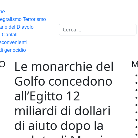
he
tegralismo Terrorismo
Cerca
ario del Diavolo
i Cantati
 sconvenienti
di genocidio
Le monarchie del
VO
M
Golfo concedono
all’Egitto 12
miliardi di dollari
di aiuto dopo la