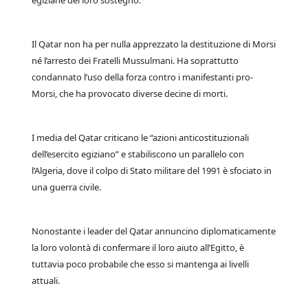
egiziane del loro sostegno.
Il Qatar non ha per nulla apprezzato la destituzione di Morsi
né l’arresto dei Fratelli Mussulmani. Ha soprattutto
condannato l’uso della forza contro i manifestanti pro-
Morsi, che ha provocato diverse decine di morti.
I media del Qatar criticano le “azioni anticostituzionali
dell’esercito egiziano” e stabiliscono un parallelo con
l’Algeria, dove il colpo di Stato militare del 1991 è sfociato in
una guerra civile.
Nonostante i leader del Qatar annuncino diplomaticamente
la loro volontà di confermare il loro aiuto all’Egitto, è
tuttavia poco probabile che esso si mantenga ai livelli
attuali.