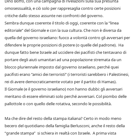
Dino Boffo, con una campagna di rivelazioni sulla sua presunta
omosessualità, e ciò solo per rappresaglia contro certe posizioni
critiche dallo stesso assunte nei confronti del governo.
Sembra dunque coerente il titolo di oggi, coerente con la “linea
editoriale” del Giornale e con la sua cultura. Che non è diversa da
quella del governo israeliano: fuoco a volontà contro gli avversari per
difendere le proprie posizioni di potere (o quelle del padrone). Ha
dunque fatto bene Israele ad uccidere dei pacifisti che tentavano di
portare degli aiuti umanitari ad una popolazione stremata da un
blocco pluriennale imposto dal governo israeliano, perché quei
pacifisti erano “amici dei terroristi” (i terroristi sarebbero i Palestinesi,
rei di avere democraticamente votato per il partito di Hamas).
Il Giornale (e il governo israeliano) non hanno dubbi: gli avversari
meritano di essere eliminati solo perché avversari. Col piombo delle
pallottole o con quello delle rotativa, secondo le possibilità.
Ma che dire del resto della stampa italiana? Certo in modo meno
becero del quotidiano della famiglia Berlusconi, anche il resto della
“grande stampa” si schiera in realtà con Israele. A prima vista