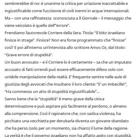
sembrerebbe di no: è unanime la critica per un’azione inaccettabile e
ingiustificabile come l’uccisione di civili inermi in acque internazionali.
Ma – con una raffinatezza sconosciuta a Il Giornale – il messaggio che
viene veicolato è quello dell’”errore”.
Prendiamo l’autorevole Corriere della Sera. Titola: “Il blitz israeliano
finisce in strage”. Finisce? Non era forse programmato che “finisse”
così? E poi all’interno un’intervista allo scrittore Amos Oz, dal titolo:
“Grave errore di stupidità”.
Un buon avvocato – e il Corriere lo è certamente – sa che un imputato
accusato di fatti orrendi può essere efficacemente difeso solo con
un’abile manipolazione della realtà. E’ frequente sentire nelle aule di
giustizia degli avvocati che insultano il loro cliente: “E’ un imbecille!”,
“Ha commesso un atto di stupidità ingiustificabile”…
Sanno bene che la “stupidità” è meno grave della cinica
determinazione e può aspirare più facilmente al perdono, o almeno
alla comprensione. Così il rapinatore che, con sadica violenza, ha
picchiato una vecchietta per derubarla diventa un giovane sbandato
che ha perso (solo per un momento, sia chiaro) il lume della ragione.
La verità è che il governo israeliano non ha affatto agito con stupidità,