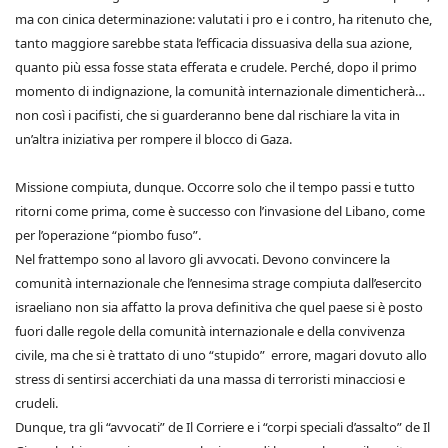
ma con cinica determinazione: valutati i pro e i contro, ha ritenuto che,
tanto maggiore sarebbe stata l’efficacia dissuasiva della sua azione,
quanto più essa fosse stata efferata e crudele. Perché, dopo il primo
momento di indignazione, la comunità internazionale dimenticherà…
non così i pacifisti, che si guarderanno bene dal rischiare la vita in
un’altra iniziativa per rompere il blocco di Gaza.
Missione compiuta, dunque. Occorre solo che il tempo passi e tutto
ritorni come prima, come è successo con l’invasione del Libano, come
per l’operazione “piombo fuso”.
Nel frattempo sono al lavoro gli avvocati. Devono convincere la
comunità internazionale che l’ennesima strage compiuta dall’esercito
israeliano non sia affatto la prova definitiva che quel paese si è posto
fuori dalle regole della comunità internazionale e della convivenza
civile, ma che si è trattato di uno “stupido” errore, magari dovuto allo
stress di sentirsi accerchiati da una massa di terroristi minacciosi e
crudeli.
Dunque, tra gli “avvocati” de Il Corriere e i “corpi speciali d’assalto” de Il