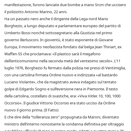
manifestazione, furono lanciate due bombe a mano Srcm che uccisero
il poliziotto Antonio Marino, 22 anni.
Ha un passato nero anche il dirigente della Lega nord Mario
Borghezio, a lungo deputato e parlamentare europeo del partito di
Umberto Bossi nonché sottosegretario alla Giustizia nel primo
governo Berlusconi. In gioventù, è stato esponente di Giovane
Europa, il movimento neofascista fondato dal belga Jean Thiriart, ex
Waffen-SS che proclamava: «Il plastico sarà il megafono
dell’anticomunismo nella seconda metà del ventesimo secolo». L’11
luglio 1976, Borghezio fu fermato dalla polizia nei pressi di Ventimiglia,
con una cartolina firmata Ordine nuovo e indirizzata «al bastardo
Luciano Violante», che da magistrato aveva indagato sul tentato
golpe di Edgardo Sogno e sull’eversione nera in Piemonte. Il testo
della cartolina, costellato di svastiche, era: «Viva Hitler. 10, 100, 1000
Occorsio». Il giudice Vittorio Occorsio era stato ucciso da Ordine
nuovo il giorno prima. (Il Fatto)
E che dire della “tolleranza zero” propugnata da Maroni, diventato
ministro dell’interno nonostante la condanna definitiva per oltraggio