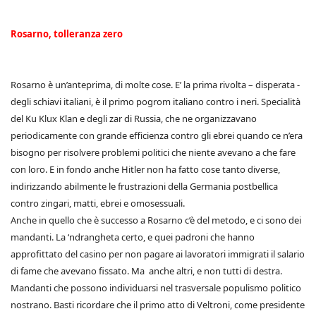
Rosarno, tolleranza zero
Rosarno è un’anteprima, di molte cose. E’ la prima rivolta – disperata -
degli schiavi italiani, è il primo pogrom italiano contro i neri. Specialità
del Ku Klux Klan e degli zar di Russia, che ne organizzavano
periodicamente con grande efficienza contro gli ebrei quando ce n’era
bisogno per risolvere problemi politici che niente avevano a che fare
con loro. E in fondo anche Hitler non ha fatto cose tanto diverse,
indirizzando abilmente le frustrazioni della Germania postbellica
contro zingari, matti, ebrei e omosessuali.
Anche in quello che è successo a Rosarno c’è del metodo, e ci sono dei
mandanti. La ‘ndrangheta certo, e quei padroni che hanno
approfittato del casino per non pagare ai lavoratori immigrati il salario
di fame che avevano fissato. Ma anche altri, e non tutti di destra.
Mandanti che possono individuarsi nel trasversale populismo politico
nostrano. Basti ricordare che il primo atto di Veltroni, come presidente