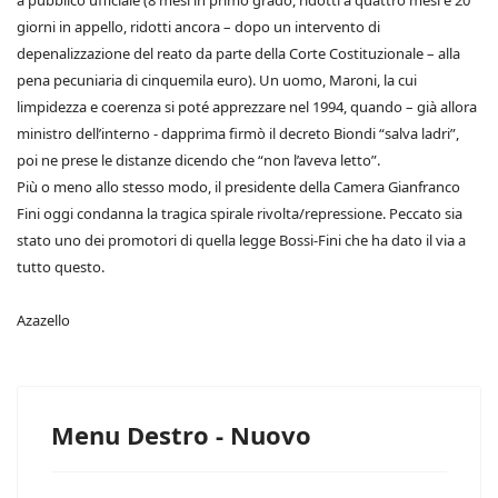
a pubblico ufficiale (8 mesi in primo grado, ridotti a quattro mesi e 20
giorni in appello, ridotti ancora – dopo un intervento di
depenalizzazione del reato da parte della Corte Costituzionale – alla
pena pecuniaria di cinquemila euro). Un uomo, Maroni, la cui
limpidezza e coerenza si poté apprezzare nel 1994, quando – già allora
ministro dell’interno - dapprima firmò il decreto Biondi “salva ladri”,
poi ne prese le distanze dicendo che “non l’aveva letto”.
Più o meno allo stesso modo, il presidente della Camera Gianfranco
Fini oggi condanna la tragica spirale rivolta/repressione. Peccato sia
stato uno dei promotori di quella legge Bossi-Fini che ha dato il via a
tutto questo.
Azazello
Menu Destro - Nuovo