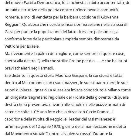
del nuovo Partito Democratico, fu la richiesta, subito accontentata, di
un raid distruttivo della polizia contro un'incolpevole comunità
romena, a mo' di vendetta per la barbara uccisione di Giovanna
Reggiani. Qualcosa che ricorda le incursioni israeliane nella striscia di
Gaza per punire la popolazione del fatto di essere palestinese, a
conferma forse della particolare simpatia sempre dimostrata da
Veltroni per Israele.
Ma ovviamente la palma del migliore, come sempre in queste cose,
spetta alla destra. Quella che strilla: Ordine per dio…… e che ha i suoi
bravi scheletri negli armadi.
Si è distinto in questa storia Maurizio Gasparri, la cui storia è tutta
dentro al Msi romano, con i suoi mazzieri, le sue squadre nere, le sue
azioni di piazza. Ignazio La Russa era invece conosciuto a Milano come
un dirigente (segretario regionale del Fronte della gioventù) di quella
destra che si presentava davanti alle scuole e nelle piazze armata di
catene e coltelli. C’è una foto che lo ritrae con Ciccio Franco, il
caporione della rivolta di Reggio, e i leader del Msi milanese: è
un’immagine del 12 aprile 1973, giorno della manifestazione indetta
dal Movimento sociale “contro la violenza rossa”. Durante la