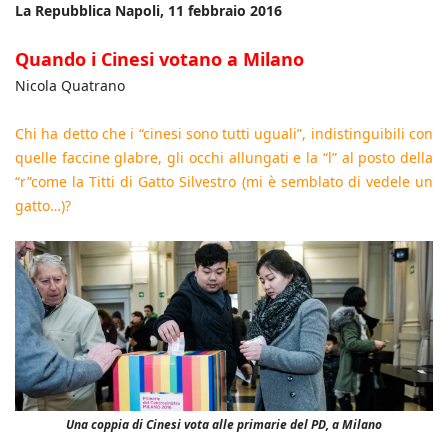
La Repubblica Napoli, 11 febbraio 2016
Quando i Cinesi votano a Milano
Nicola Quatrano
Chi ha detto che i “cinesi sono tutti uguali”, indistinguibili con
quelle faccine glabre, gli occhi allungati e la “l” al posto della
“r”come la Titti di Gatto Silvestro (mi è semblato di vedele un
gatto…)?
Una coppia di Cinesi vota alle primarie del PD, a Milano