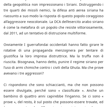
della geopolitica non impressionano i Siriani. Distruggendo i
tre quarti dei missili nemici, la difesa anti aerea siriana ha
riassunto a suo modo la risposta di questo popolo coraggioso
all’aggressore neocoloniale. La DCA dell’esercito arabo siriano
è come la metafora di un popolo che resiste vittoriosamente,
dal 2011, ad un tentativo di distruzione multiforme.
Ovviamente I guerrafondai occidentali hanno fatto girare le
rotative di una propaganda menzognera per tentare di
giustifica la loro impresa distruttrice. Ma la truffa non è
riuscita. Bisognava, hanno detto, punire il regime siriano per
l’uso di armi chimiche contro i civili della Ghuta. Ma che prove
avevano i tre aggressori?
Ci rispondono che sono schiaccianti, ma che non possono
essere divulgate, perché sono « classificate ». Anche un
bambino di quattro anni capirebbe l’inganno. Se ci sono «
prove », del resto, è sul posto che possono essere trovate, ed