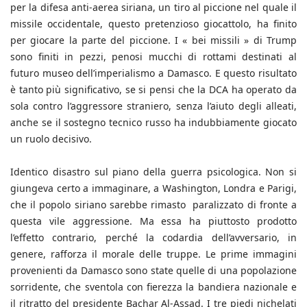
per la difesa anti-aerea siriana, un tiro al piccione nel quale il
missile occidentale, questo pretenzioso giocattolo, ha finito
per giocare la parte del piccione. I « bei missili » di Trump
sono finiti in pezzi, penosi mucchi di rottami destinati al
futuro museo dell’imperialismo a Damasco. E questo risultato
è tanto più significativo, se si pensi che la DCA ha operato da
sola contro l’aggressore straniero, senza l’aiuto degli alleati,
anche se il sostegno tecnico russo ha indubbiamente giocato
un ruolo decisivo.
Identico disastro sul piano della guerra psicologica. Non si
giungeva certo a immaginare, a Washington, Londra e Parigi,
che il popolo siriano sarebbe rimasto paralizzato di fronte a
questa vile aggressione. Ma essa ha piuttosto prodotto
l’effetto contrario, perché la codardia dell’avversario, in
genere, rafforza il morale delle truppe. Le prime immagini
provenienti da Damasco sono state quelle di una popolazione
sorridente, che sventola con fierezza la bandiera nazionale e
il ritratto del presidente Bachar Al-Assad. I tre piedi nichelati