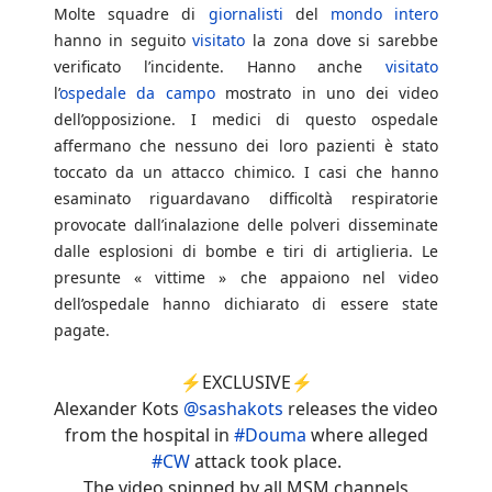
Molte squadre di
giornalisti
del
mondo intero
hanno in seguito
visitato
la zona dove si sarebbe
verificato l’incidente. Hanno anche
visitato
l’
ospedale da campo
mostrato in uno dei video
dell’opposizione. I medici di questo ospedale
affermano che nessuno dei loro pazienti è stato
toccato da un attacco chimico. I casi che hanno
esaminato riguardavano difficoltà respiratorie
provocate dall’inalazione delle polveri disseminate
dalle esplosioni di bombe e tiri di artiglieria. Le
presunte « vittime » che appaiono nel video
dell’ospedale hanno dichiarato di essere state
pagate.
⚡️EXCLUSIVE⚡️
Alexander Kots
@sashakots
releases the video
from the hospital in
#Douma
where alleged
#CW
attack took place.
The video spinned by all MSM channels