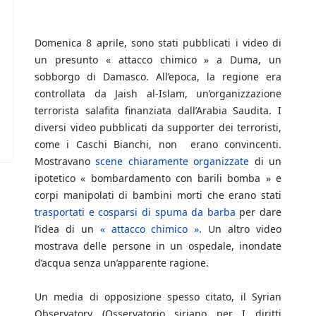
Domenica 8 aprile, sono stati pubblicati i video di
un presunto « attacco chimico » a Duma, un
sobborgo di Damasco. All’epoca, la regione era
controllata da Jaish al-Islam, un’organizzazione
terrorista salafita finanziata dall’Arabia Saudita. I
diversi video pubblicati da supporter dei terroristi,
come i Caschi Bianchi, non erano convincenti.
Mostravano
scene chiaramente organizzate
di un
ipotetico « bombardamento con barili bomba » e
corpi manipolati di bambini morti che erano stati
trasportati e cosparsi di spuma da barba
per dare
l’idea di un
« attacco chimico »
. Un altro video
mostrava delle persone in un ospedale, inondate
d’acqua senza un’apparente ragione.
Un media di opposizione spesso citato, il Syrian
Observatory (Osservatorio siriano per I diritti