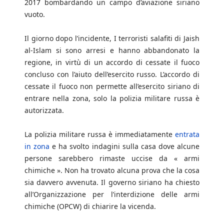
2017 bombardando un campo d’aviazione siriano
vuoto.
Il giorno dopo l’incidente, I terroristi salafiti di Jaish
al-Islam si sono arresi e hanno abbandonato la
regione, in virtù di un accordo di cessate il fuoco
concluso con l’aiuto dell’esercito russo. L’accordo di
cessate il fuoco non permette all’esercito siriano di
entrare nella zona, solo la polizia militare russa è
autorizzata.
La polizia militare russa è immediatamente
entrata
in zona
e ha svolto indagini sulla casa dove alcune
persone sarebbero rimaste uccise da « armi
chimiche ». Non ha trovato alcuna prova che la cosa
sia davvero avvenuta. Il governo siriano ha chiesto
all’Organizzazione per l’interdizione delle armi
chimiche (OPCW) di chiarire la vicenda.