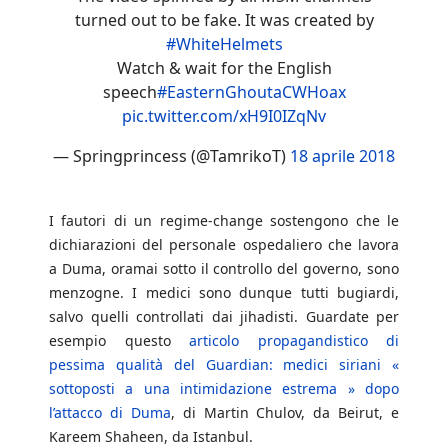
turned out to be fake. It was created by
#WhiteHelmets
Watch & wait for the English
speech
#EasternGhoutaCWHoax
pic.twitter.com/xH9I0IZqNv
— Springprincess (@TamrikoT)
18 aprile 2018
I fautori di un regime-change sostengono che le
dichiarazioni del personale ospedaliero che lavora
a Duma, oramai sotto il controllo del governo, sono
menzogne. I medici sono dunque tutti bugiardi,
salvo quelli controllati dai jihadisti. Guardate per
esempio questo
articolo propagandistico di
pessima qualità del Guardian: medici siriani «
sottoposti a una intimidazione estrema » dopo
l’attacco di Duma
, di Martin Chulov, da Beirut, e
Kareem Shaheen, da Istanbul.