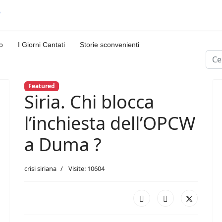
o
I Giorni Cantati
Storie sconvenienti
Cerc
Featured
Siria. Chi blocca
l’inchiesta dell’OPCW
a Duma ?
crisi siriana
Visite: 10604