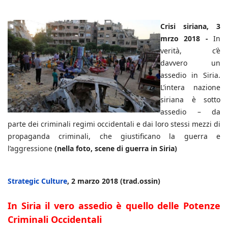
Crisi siriana, 3
mrzo 2018 -
In
verità, c’è
davvero un
assedio in Siria.
L’intera nazione
siriana è sotto
assedio – da
parte dei criminali regimi occidentali e dai loro stessi mezzi di
propaganda criminali, che giustificano la guerra e
l’aggressione
(nella foto, scene di guerra in Siria)
Strategic Culture
, 2 marzo 2018 (trad.ossin)
In Siria il vero assedio è quello delle Potenze
Criminali Occidentali