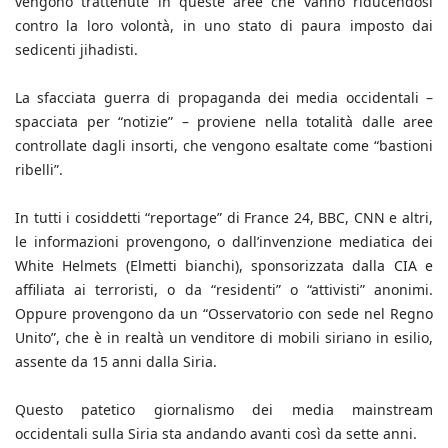
vengono trattenute in queste aree che vanno riducendosi
contro la loro volontà, in uno stato di paura imposto dai
sedicenti jihadisti.
La sfacciata guerra di propaganda dei media occidentali –
spacciata per “notizie” – proviene nella totalità dalle aree
controllate dagli insorti, che vengono esaltate come “bastioni
ribelli”.
In tutti i cosiddetti “reportage” di France 24, BBC, CNN e altri,
le informazioni provengono, o dall’invenzione mediatica dei
White Helmets (Elmetti bianchi), sponsorizzata dalla CIA e
affiliata ai terroristi, o da “residenti” o “attivisti” anonimi.
Oppure provengono da un “Osservatorio con sede nel Regno
Unito”, che è in realtà un venditore di mobili siriano in esilio,
assente da 15 anni dalla Siria.
Questo patetico giornalismo dei media mainstream
occidentali sulla Siria sta andando avanti così da sette anni.