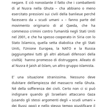
negare. E ciò nonostante il fatto che i combattenti
di al Nusra nella Ghuta – cha abbiano o meno
esercitato pressioni sui civili della banlieue perché
facessero da « scudi umani » – fanno parte del
movimento originario di al Qaeda, che ha
commesso crimini contro l’umanità negli Stati Uniti
nel 2001, e che ha spesso cooperato in Siria con lo
Stato Islamico, quella setta diabolica che gli Stati
Uniti, l’Unione Europea, la NATO e la Russia
(aggiungetevi tutti gli altri abituali difensori della
civiltà) hanno promesso di distruggere. Alleato di
al Nusra è Jaish al-Islam, un altro gruppo islamista.
E’ una situazione stranissima. Nessuno deve
dubitare dell’ampiezza del massacro nella Ghuta.
Né della sofferenza dei civili. Certo non ci si può
indignare quando gli Israeliani attaccano Gaza
(usando gli stessi argomenti degli « scudi umani »
dei Russi oggi) e nello stesso tempo giustificare il