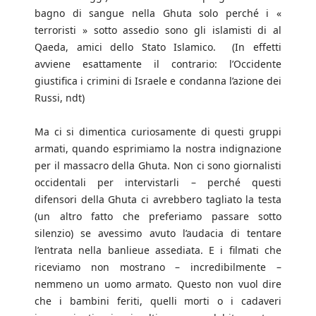
bagno di sangue nella Ghuta solo perché i «
terroristi » sotto assedio sono gli islamisti di al
Qaeda, amici dello Stato Islamico. (In effetti
avviene esattamente il contrario: l’Occidente
giustifica i crimini di Israele e condanna l’azione dei
Russi, ndt)
Ma ci si dimentica curiosamente di questi gruppi
armati, quando esprimiamo la nostra indignazione
per il massacro della Ghuta. Non ci sono giornalisti
occidentali per intervistarli – perché questi
difensori della Ghuta ci avrebbero tagliato la testa
(un altro fatto che preferiamo passare sotto
silenzio) se avessimo avuto l’audacia di tentare
l’entrata nella banlieue assediata. E i filmati che
riceviamo non mostrano – incredibilmente –
nemmeno un uomo armato. Questo non vuol dire
che i bambini feriti, quelli morti o i cadaveri