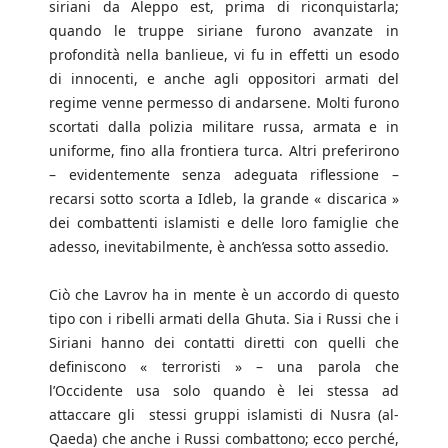
siriani da Aleppo est, prima di riconquistarla;
quando le truppe siriane furono avanzate in
profondità nella banlieue, vi fu in effetti un esodo
di innocenti, e anche agli oppositori armati del
regime venne permesso di andarsene. Molti furono
scortati dalla polizia militare russa, armata e in
uniforme, fino alla frontiera turca. Altri preferirono
– evidentemente senza adeguata riflessione –
recarsi sotto scorta a Idleb, la grande « discarica »
dei combattenti islamisti e delle loro famiglie che
adesso, inevitabilmente, è anch’essa sotto assedio.
Ciò che Lavrov ha in mente è un accordo di questo
tipo con i ribelli armati della Ghuta. Sia i Russi che i
Siriani hanno dei contatti diretti con quelli che
definiscono « terroristi » – una parola che
l’Occidente usa solo quando è lei stessa ad
attaccare gli stessi gruppi islamisti di Nusra (al-
Qaeda) che anche i Russi combattono; ecco perché,