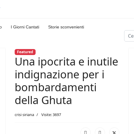
o
I Giorni Cantati
Storie sconvenienti
Cerc
Featured
Una ipocrita e inutile
indignazione per i
bombardamenti
della Ghuta
crisi siriana
Visite: 3697