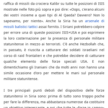
raffica di missili da crociera Kalibr su tutte le posizioni di ISIS
mostrate nelle foto più sopra e poi dire: «Oops, c'erano alcuni
dei vostri insieme a quei tipi di Al Qaeda? Davvero? Non lo
sapevamo, per niente». Anche la Siria ha un
arsenale di
missili balistici tattici
assai fornito. I Siriani potrebbero colpire
per errore una di queste posizioni ISIS+USA e poi esprimere
la loro costernazione per la presenza di personale militare
statunitense in mezzo ai terroristi. C'è anche Hezbollah che,
in passato, è riuscita a catturare dei soldati israeliani nel
corso di raid frontalieri e che potrebbe decidere di catturare
qualche elemento delle forze speciali USA. E non
dimentichiamo gli Iraniani che da molti anni non hanno una
simile occasione d'oro per mettere le mani sul personale
militare statunitense.
I tre principali punti deboli del dispositivo delle forze
statunitensi in Siria sono: prima di tutto sono troppo poche
per fare la differenza, ma abbastanza numerose da costituire
un obiettivo interessante, e poi che tutte le «forze in campo»