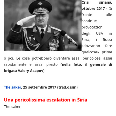
Crisi siriana,
ottobre 2017 -
Di
fronte alle
continue
provocazioni
degli USA in
Siria, i Russi
«dovranno fare
qualcosa» prima
o poi. Le cose potrebbero diventare assai pericolose, assai
rapidamente e assai presto
(nella foto, il generale di
brigata Valery Asapov)
The saker
, 25 settembre 2017 (trad.ossin)
Una pericolissima escalation in Siria
The saker