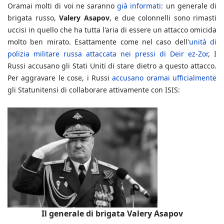
Oramai molti di voi ne saranno
già informati
: un generale di
brigata russo,
Valery Asapov
, e due colonnelli sono rimasti
uccisi in quello che ha tutta l'aria di essere un attacco omicida
molto ben mirato. Esattamente come nel caso dell'
unità di
polizia militare russa attaccata nei pressi di Deir ez-Zor
, I
Russi accusano gli Stati Uniti di stare dietro a questo attacco.
Per aggravare le cose, i Russi
accusano oramai ufficialmente
gli Statunitensi di collaborare attivamente con ISIS:
Il generale di brigata Valery Asapov