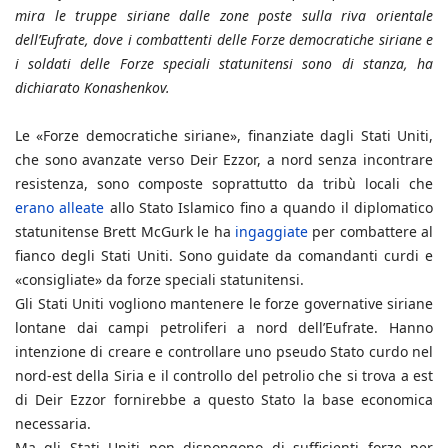
mira le truppe siriane dalle zone poste sulla riva orientale
dell’Eufrate, dove i combattenti delle Forze democratiche siriane e
i soldati delle Forze speciali statunitensi sono di stanza, ha
dichiarato Konashenkov.
Le «Forze democratiche siriane», finanziate dagli Stati Uniti,
che sono avanzate verso Deir Ezzor, a nord senza incontrare
resistenza, sono composte soprattutto da tribù locali che
erano alleate
allo Stato Islamico fino a quando il diplomatico
statunitense Brett McGurk le ha
ingaggiate
per combattere al
fianco degli Stati Uniti. Sono guidate da comandanti curdi e
«consigliate» da forze speciali statunitensi.
Gli Stati Uniti vogliono mantenere le forze governative siriane
lontane dai campi petroliferi a nord dell’Eufrate. Hanno
intenzione di creare e controllare uno pseudo Stato curdo nel
nord-est della Siria e il controllo del petrolio che si trova a est
di Deir Ezzor fornirebbe a questo Stato la base economica
necessaria.
Ma gli Stati Uniti non dispongono di sufficienti forze per