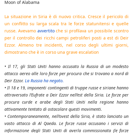
Moon of Alabama
La situazione in Siria è di nuovo critica. Cresce il pericolo di
un conflitto su larga scala tra le forze statunitensi e quelle
russe. Avevamo
avvertito
che si profilava un possibile scontro
per il controllo dei ricchi campi petroliferi posti a est di Deir
Ezzor. Almeno tre incidenti, nel corso degli ultimi giorni,
dimostrano che è in corso una grave escalation
•
Il 17, gli Stati Uniti hanno accusato la Russia di un modesto
attacco aereo alle loro forze per procura che si trovano a nord di
Deir Ezzor.
La Russia ha negato.
•
Il 18 e 19, imponenti contingenti di truppe russe e siriane hanno
attraversato l’Eufrate a Deir Ezzor nell’est della Siria. Le forze per
procura curde e arabe degli Stati Uniti nella regione hanno
attivamente tentato di ostacolare questi movimenti.
•
Contemporaneamente, nell’ovest della Siria, è stato lanciato un
vasto attacco di Al Qaeda. Le forze russe accusano i servizi di
informazione degli Stati Uniti di averla commissionata (le forze