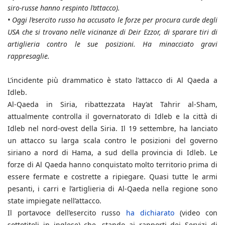
siro-russe hanno respinto l’attacco).
•
Oggi l’esercito russo ha accusato le forze per procura curde degli
USA che si trovano nelle vicinanze di Deir Ezzor, di sparare tiri di
artiglieria contro le sue posizioni. Ha minacciato gravi
rappresaglie.
L’incidente più drammatico è stato l’attacco di Al Qaeda a
Idleb.
Al-Qaeda in Siria, ribattezzata Hay’at Tahrir al-Sham,
attualmente controlla il governatorato di Idleb e la città di
Idleb nel nord-ovest della Siria. Il 19 settembre, ha lanciato
un attacco su larga scala contro le posizioni del governo
siriano a nord di Hama, a sud della provincia di Idleb. Le
forze di Al Qaeda hanno conquistato molto territorio prima di
essere fermate e costrette a ripiegare. Quasi tutte le armi
pesanti, i carri e l’artiglieria di Al-Qaeda nella regione sono
state impiegate nell’attacco.
Il portavoce dell’esercito russo
ha dichiarato
(video con
sottotitoli in inglese) che, stando ai rapporti dei Servizi di