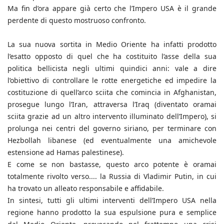
Ma fin d’ora appare già certo che l’Impero USA è il grande
perdente di questo mostruoso confronto.
La sua nuova sortita in Medio Oriente ha infatti prodotto
l’esatto opposto di quel che ha costituito l’asse della sua
politica bellicista negli ultimi quindici anni: vale a dire
l’obiettivo di controllare le rotte energetiche ed impedire la
costituzione di quell’arco sciita che comincia in Afghanistan,
prosegue lungo l’Iran, attraversa l’Iraq (diventato oramai
sciita grazie ad un altro intervento illuminato dell’Impero), si
prolunga nei centri del governo siriano, per terminare con
Hezbollah libanese (ed eventualmente una amichevole
estensione ad Hamas palestinese).
E come se non bastasse, questo arco potente è oramai
totalmente rivolto verso.... la Russia di Vladimir Putin, in cui
ha trovato un alleato responsabile e affidabile.
In sintesi, tutti gli ultimi interventi dell’Impero USA nella
regione hanno prodotto la sua espulsione pura e semplice