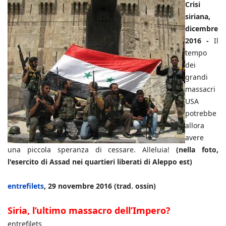
Crisi
siriana,
dicembre
2016 -
Il
tempo
dei
grandi
massacri
USA
potrebbe
allora
avere
una piccola speranza di cessare. Alleluia!
(nella foto,
l'esercito di Assad nei quartieri liberati di Aleppo est)
entrefilets
, 29 novembre 2016 (trad. ossin)
Siria, l’ultimo massacro dell’Impero?
entrefilets