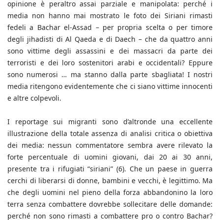
opinione è peraltro assai parziale e manipolata: perché i
media non hanno mai mostrato le foto dei Siriani rimasti
fedeli a Bachar el-Assad – per propria scelta o per timore
degli jihadisti di Al Qaeda e di Daech – che da quattro anni
sono vittime degli assassini e dei massacri da parte dei
terroristi e dei loro sostenitori arabi e occidentali? Eppure
sono numerosi … ma stanno dalla parte sbagliata! I nostri
media ritengono evidentemente che ci siano vittime innocenti
e altre colpevoli.
I reportage sui migranti sono d’altronde una eccellente
illustrazione della totale assenza di analisi critica o obiettiva
dei media: nessun commentatore sembra avere rilevato la
forte percentuale di uomini giovani, dai 20 ai 30 anni,
presente tra i rifugiati “siriani” (6). Che un paese in guerra
cerchi di liberarsi di donne, bambini e vecchi, è legittimo. Ma
che degli uomini nel pieno della forza abbandonino la loro
terra senza combattere dovrebbe sollecitare delle domande:
perché non sono rimasti a combattere pro o contro Bachar?