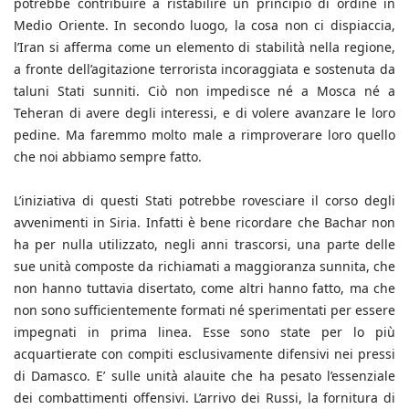
potrebbe contribuire a ristabilire un principio di ordine in
Medio Oriente. In secondo luogo, la cosa non ci dispiaccia,
l’Iran si afferma come un elemento di stabilità nella regione,
a fronte dell’agitazione terrorista incoraggiata e sostenuta da
taluni Stati sunniti. Ciò non impedisce né a Mosca né a
Teheran di avere degli interessi, e di volere avanzare le loro
pedine. Ma faremmo molto male a rimproverare loro quello
che noi abbiamo sempre fatto.
L’iniziativa di questi Stati potrebbe rovesciare il corso degli
avvenimenti in Siria. Infatti è bene ricordare che Bachar non
ha per nulla utilizzato, negli anni trascorsi, una parte delle
sue unità composte da richiamati a maggioranza sunnita, che
non hanno tuttavia disertato, come altri hanno fatto, ma che
non sono sufficientemente formati né sperimentati per essere
impegnati in prima linea. Esse sono state per lo più
acquartierate con compiti esclusivamente difensivi nei pressi
di Damasco. E’ sulle unità alauite che ha pesato l’essenziale
dei combattimenti offensivi. L’arrivo dei Russi, la fornitura di