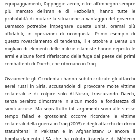
equipaggiamenti, l’appoggio aereo, oltre all’impegno sempre
più marcato dell’Iran e di Hezbollah, hanno tutte le
probabilità di mutare la situazione a vantaggio del governo.
Damasco potrebbe impegnare queste unità, oramai più
affidabili, in operazioni di riconquista. Primo esempio di
questo rovesciamento di tendenza, il 4 ottobre a Dera’a un
migliaio di elementi delle milizie islamiste hanno deposto le
armi e alcune fonti riferiscono della fuga dal paese dei primi
combattenti di Daech, che ritornano in Iraq.
Ovviamente gli Occidentali hanno subito criticato gli attacchi
aerei russi in Siria, accusandole di provocare molte vittime
collaterali e di colpire solo Al-Nusra, trascurando Daech,
senza peraltro dimostrare in alcun modo la fondatezza di
simili accuse. Ma soprattutto tali argomenti sono allo stesso
tempo fallaci e grossolani: occorre ricordare le vittime
collaterali della guerra in Iraq (2003) e degli attacchi dei droni
statunitensi in Pakistan e in Afghanistan? O ancora il
bombardamento USA che ha colpito l’ospedale di Médecin