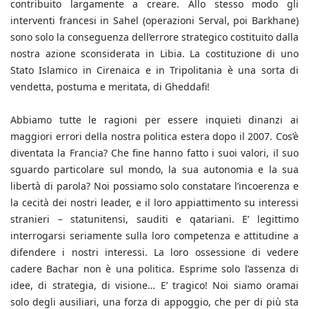
contribuito largamente a creare. Allo stesso modo gli
interventi francesi in Sahel (operazioni Serval, poi Barkhane)
sono solo la conseguenza dell’errore strategico costituito dalla
nostra azione sconsiderata in Libia. La costituzione di uno
Stato Islamico in Cirenaica e in Tripolitania è una sorta di
vendetta, postuma e meritata, di Gheddafi!
Abbiamo tutte le ragioni per essere inquieti dinanzi ai
maggiori errori della nostra politica estera dopo il 2007. Cos’è
diventata la Francia? Che fine hanno fatto i suoi valori, il suo
sguardo particolare sul mondo, la sua autonomia e la sua
libertà di parola? Noi possiamo solo constatare l’incoerenza e
la cecità dei nostri leader, e il loro appiattimento su interessi
stranieri – statunitensi, sauditi e qatariani. E’ legittimo
interrogarsi seriamente sulla loro competenza e attitudine a
difendere i nostri interessi. La loro ossessione di vedere
cadere Bachar non è una politica. Esprime solo l’assenza di
idee, di strategia, di visione… E’ tragico! Noi siamo oramai
solo degli ausiliari, una forza di appoggio, che per di più sta