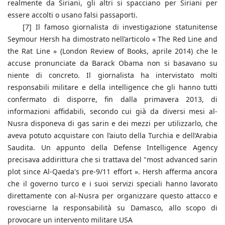
realmente da Siriani, gli altri si spacciano per Siriani per
essere accolti o usano falsi passaporti.
[7] Il famoso giornalista di investigazione statunitense
Seymour Hersh ha dimostrato nell’articolo « The Red Line and
the Rat Line » (London Review of Books, aprile 2014) che le
accuse pronunciate da Barack Obama non si basavano su
niente di concreto. Il giornalista ha intervistato molti
responsabili militare e della intelligence che gli hanno tutti
confermato di disporre, fin dalla primavera 2013, di
informazioni affidabili, secondo cui già da diversi mesi al-
Nusra disponeva di gas sarin e dei mezzi per utilizzarlo, che
aveva potuto acquistare con l’aiuto della Turchia e dell’Arabia
Saudita. Un appunto della Defense Intelligence Agency
precisava addirittura che si trattava del "most advanced sarin
plot since Al-Qaeda's pre-9/11 effort ». Hersh afferma ancora
che il governo turco e i suoi servizi speciali hanno lavorato
direttamente con al-Nusra per organizzare questo attacco e
rovesciarne la responsabilità su Damasco, allo scopo di
provocare un intervento militare USA