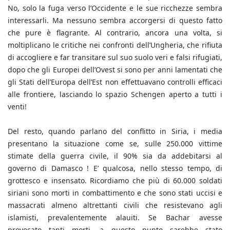
No, solo la fuga verso l’Occidente e le sue ricchezze sembra
interessarli. Ma nessuno sembra accorgersi di questo fatto
che pure è flagrante. Al contrario, ancora una volta, si
moltiplicano le critiche nei confronti dell’Ungheria, che rifiuta
di accogliere e far transitare sul suo suolo veri e falsi rifugiati,
dopo che gli Europei dell’Ovest si sono per anni lamentati che
gli Stati dell’Europa dell’Est non effettuavano controlli efficaci
alle frontiere, lasciando lo spazio Schengen aperto a tutti i
venti!
Del resto, quando parlano del conflitto in Siria, i media
presentano la situazione come se, sulle 250.000 vittime
stimate della guerra civile, il 90% sia da addebitarsi al
governo di Damasco ! E’ qualcosa, nello stesso tempo, di
grottesco e insensato. Ricordiamo che più di 60.000 soldati
siriani sono morti in combattimento e che sono stati uccisi e
massacrati almeno altrettanti civili che resistevano agli
islamisti, prevalentemente alauiti. Se Bachar avesse
provocato tanti morti, a questo punto sarebbe stato