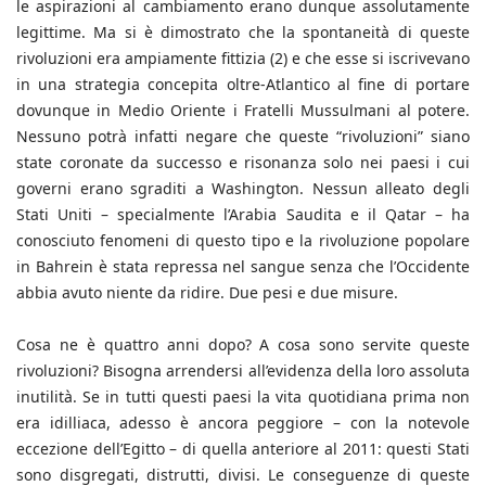
le aspirazioni al cambiamento erano dunque assolutamente
legittime. Ma si è dimostrato che la spontaneità di queste
rivoluzioni era ampiamente fittizia (2) e che esse si iscrivevano
in una strategia concepita oltre-Atlantico al fine di portare
dovunque in Medio Oriente i Fratelli Mussulmani al potere.
Nessuno potrà infatti negare che queste “rivoluzioni” siano
state coronate da successo e risonanza solo nei paesi i cui
governi erano sgraditi a Washington. Nessun alleato degli
Stati Uniti – specialmente l’Arabia Saudita e il Qatar – ha
conosciuto fenomeni di questo tipo e la rivoluzione popolare
in Bahrein è stata repressa nel sangue senza che l’Occidente
abbia avuto niente da ridire. Due pesi e due misure.
Cosa ne è quattro anni dopo? A cosa sono servite queste
rivoluzioni? Bisogna arrendersi all’evidenza della loro assoluta
inutilità. Se in tutti questi paesi la vita quotidiana prima non
era idilliaca, adesso è ancora peggiore – con la notevole
eccezione dell’Egitto – di quella anteriore al 2011: questi Stati
sono disgregati, distrutti, divisi. Le conseguenze di queste