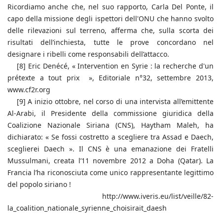
Ricordiamo anche che, nel suo rapporto, Carla Del Ponte, il
capo della missione degli ispettori dell'ONU che hanno svolto
delle rilevazioni sul terreno, afferma che, sulla scorta dei
risultati dell’inchiesta, tutte le prove concordano nel
designare i ribelli come responsabili dell’attacco.
[8] Eric Denécé, « Intervention en Syrie : la recherche d'un
prétexte a tout prix », Editoriale n°32, settembre 2013,
www.cf2r.org
[9] A inizio ottobre, nel corso di una intervista all’emittente
Al-Arabi, il Presidente della commissione giuridica della
Coalizione Nazionale Siriana (CNS), Haytham Maleh, ha
dichiarato: « Se fossi costretto a scegliere tra Assad e Daech,
sceglierei Daech ». Il CNS è una emanazione dei Fratelli
Mussulmani, creata l’11 novembre 2012 a Doha (Qatar). La
Francia l’ha riconosciuta come unico rappresentante legittimo
del popolo siriano !
http://www.iveris.eu/list/veille/82-
la_coalition_nationale_syrienne_choisirait_daesh