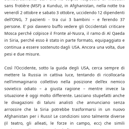
sans frotière (MSF) a Kunduz, in Afghanistan, nella notte tra
venerdì 2 ottobre e sabato 3 ottobre, uccidendo 12 dipendenti
dell’ONG, 7 pazienti - tra cui 3 bambini – e ferendo 37
persone. E’ poi davvero buffo vedere gli Occidentali criticare
Mosca perché colpisce il Fronte al-Nusra, il ramo di Al Qaeda
in Siria, perché esso è stato in parte formato, equipaggiato e
continua a essere sostenuto dagli USA. Ancora una volta, due
pesi e due misure.
Così l’Occidente, sotto la guida degli USA, cerca sempre di
mettere la Russia in cattiva luce, tentando di ricollocarla
nell’immaginario collettivo nella posizione dell’ex nemico
sovietico odiato – a giusta ragione – mentre invece la
situazione è oggi molto differente. Lasciano stupefatti anche
le divagazioni di taluni analisti che annunciano senza
arrossire che la Siria potrebbe trasformarsi in un nuovo
Afghanistan per i Russi! Le condizioni sono talmente diverse
(il teatro, gli alleati, le forze in campo, ecc) che simili