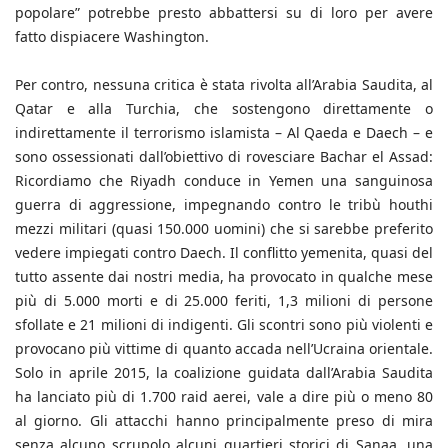
popolare” potrebbe presto abbattersi su di loro per avere
fatto dispiacere Washington.
Per contro, nessuna critica è stata rivolta all’Arabia Saudita, al
Qatar e alla Turchia, che sostengono direttamente o
indirettamente il terrorismo islamista – Al Qaeda e Daech – e
sono ossessionati dall’obiettivo di rovesciare Bachar el Assad:
Ricordiamo che Riyadh conduce in Yemen una sanguinosa
guerra di aggressione, impegnando contro le tribù houthi
mezzi militari (quasi 150.000 uomini) che si sarebbe preferito
vedere impiegati contro Daech. Il conflitto yemenita, quasi del
tutto assente dai nostri media, ha provocato in qualche mese
più di 5.000 morti e di 25.000 feriti, 1,3 milioni di persone
sfollate e 21 milioni di indigenti. Gli scontri sono più violenti e
provocano più vittime di quanto accada nell’Ucraina orientale.
Solo in aprile 2015, la coalizione guidata dall’Arabia Saudita
ha lanciato più di 1.700 raid aerei, vale a dire più o meno 80
al giorno. Gli attacchi hanno principalmente preso di mira
senza alcuno scrupolo alcuni quartieri storici di Sanaa, una