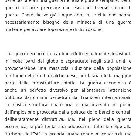
bene portare ad una guerra mondiale pura e semplice. Detto
questo, occorre precisare che esistono diverse specie di
guerre. Come dicevo già cinque anni fa, le élite non hanno
necessariamente bisogno della minaccia di una guerra
nucleare per avviare l’operazione di distruzione.
Una guerra economica avrebbe effetti egualmente devastanti
in molte parti del globo e soprattutto negli Stati Uniti, e
provocherebbe una massiccia riduzione della popolazione
per fame nel giro di qualche mese, pur lasciando la maggior
parte delle infrastrutture intatte. La guerra economica è
anche un perfetto diversivo per allontanare l’attenzione
pubblica dai crimini perpetrati dai finanzieri internazionali.
La nostra struttura finanziaria è già investita in pieno
dall’implosione provocata dalla politica delle banche centrali
deliberatamente distruttiva. Ma, nel pieno della guerra
economica, si può tentare di addossarne tutte le colpe alla
“furberia dell’Est”. La vicenda siriana rende lo scenario di una