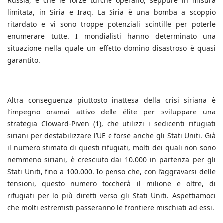
Russia, e che le forze turche operano, seppure in misura
limitata, in Siria e Iraq. La Siria è una bomba a scoppio
ritardato e vi sono troppe potenziali scintille per poterle
enumerare tutte. I mondialisti hanno determinato una
situazione nella quale un effetto domino disastroso è quasi
garantito.
Altra conseguenza piuttosto inattesa della crisi siriana è
l’impegno oramai attivo delle élite per sviluppare una
strategia Cloward-Piven (1), che utilizzi i sedicenti rifugiati
siriani per destabilizzare l’UE e forse anche gli Stati Uniti. Già
il numero stimato di questi rifugiati, molti dei quali non sono
nemmeno siriani, è cresciuto dai 10.000 in partenza per gli
Stati Uniti, fino a 100.000. Io penso che, con l’aggravarsi delle
tensioni, questo numero toccherà il milione e oltre, di
rifugiati per lo più diretti verso gli Stati Uniti. Aspettiamoci
che molti estremisti passeranno le frontiere mischiati ad essi.