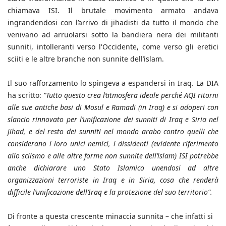
chiamava ISI. Il brutale movimento armato andava
ingrandendosi con l’arrivo di jihadisti da tutto il mondo che
venivano ad arruolarsi sotto la bandiera nera dei militanti
sunniti, intolleranti verso l'Occidente, come verso gli eretici
sciiti e le altre branche non sunnite dell’islam.
Il suo rafforzamento lo spingeva a espandersi in Iraq. La DIA
ha scritto:
“Tutto questo crea l’atmosfera ideale perché AQI ritorni
alle sue antiche basi di Mosul e Ramadi (in Iraq) e si adoperi con
slancio rinnovato per l’unificazione dei sunniti di Iraq e Siria nel
jihad, e del resto dei sunniti nel mondo arabo contro quelli che
considerano i loro unici nemici, i dissidenti (evidente riferimento
allo sciismo e alle altre forme non sunnite dell’islam) ISI potrebbe
anche dichiarare uno Stato Islamico unendosi ad altre
organizzazioni terroriste in Iraq e in Siria, cosa che renderà
difficile l’unificazione dell’Iraq e la protezione del suo territorio”.
Di fronte a questa crescente minaccia sunnita – che infatti si