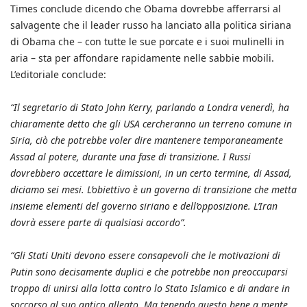
Times conclude dicendo che Obama dovrebbe afferrarsi al
salvagente che il leader russo ha lanciato alla politica siriana
di Obama che – con tutte le sue porcate e i suoi mulinelli in
aria – sta per affondare rapidamente nelle sabbie mobili.
L’editoriale conclude:
“Il segretario di Stato John Kerry, parlando a Londra venerdì, ha
chiaramente detto che gli USA cercheranno un terreno comune in
Siria, ciò che potrebbe voler dire mantenere temporaneamente
Assad al potere, durante una fase di transizione. I Russi
dovrebbero accettare le dimissioni, in un certo termine, di Assad,
diciamo sei mesi. L’obiettivo è un governo di transizione che metta
insieme elementi del governo siriano e dell’opposizione. L’Iran
dovrà essere parte di qualsiasi accordo”.
“Gli Stati Uniti devono essere consapevoli che le motivazioni di
Putin sono decisamente duplici e che potrebbe non preoccuparsi
troppo di unirsi alla lotta contro lo Stato Islamico e di andare in
soccorso al suo antico alleato. Ma tenendo questo bene a mente