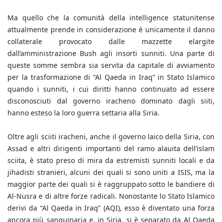
Ma quello che la comunità della intelligence statunitense
attualmente prende in considerazione è unicamente il danno
collaterale provocato dalle mazzette elargite
dall’amministrazione Bush agli insorti sunniti. Una parte di
queste somme sembra sia servita da capitale di avviamento
per la trasformazione di “Al Qaeda in Iraq” in Stato Islamico
quando i sunniti, i cui diritti hanno continuato ad essere
disconosciuti dal governo iracheno dominato dagli siiti,
hanno esteso la loro guerra settaria alla Siria.
Oltre agli sciiti iracheni, anche il governo laico della Siria, con
Assad e altri dirigenti importanti del ramo alauita dell’islam
sciita, è stato preso di mira da estremisti sunniti locali e da
jihadisti stranieri, alcuni dei quali si sono uniti a ISIS, ma la
maggior parte dei quali si è raggruppato sotto le bandiere di
Al-Nusra e di altre forze radicali. Nonostante lo Stato Islamico
derivi da “Al Qaeda in Iraq” (AQI), esso è diventato una forza
ancora più sanguinaria e, in Siria, si è separato da Al Qaeda