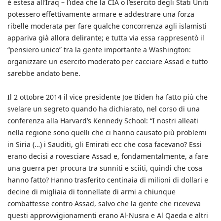
è estesa all’Iraq – l’idea che la CIA o l’esercito degli Stati Uniti
potessero effettivamente armare e addestrare una forza
ribelle moderata per fare qualche concorrenza agli islamisti
appariva già allora delirante; e tutta via essa rappresentò il
“pensiero unico” tra la gente importante a Washington:
organizzare un esercito moderato per cacciare Assad e tutto
sarebbe andato bene.
Il 2 ottobre 2014 il vice presidente Joe Biden ha fatto più che
svelare un segreto quando ha dichiarato, nel corso di una
conferenza alla Harvard’s Kennedy School: “I nostri alleati
nella regione sono quelli che ci hanno causato più problemi
in Siria (…) i Sauditi, gli Emirati ecc che cosa facevano? Essi
erano decisi a rovesciare Assad e, fondamentalmente, a fare
una guerra per procura tra sunniti e sciiti, quindi che cosa
hanno fatto? Hanno trasferito centinaia di milioni di dollari e
decine di migliaia di tonnellate di armi a chiunque
combattesse contro Assad, salvo che la gente che riceveva
questi approvvigionamenti erano Al-Nusra e Al Qaeda e altri