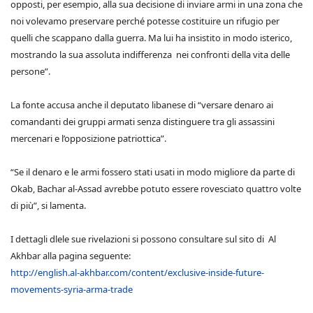
opposti, per esempio, alla sua decisione di inviare armi in una zona che
noi volevamo preservare perché potesse costituire un rifugio per
quelli che scappano dalla guerra. Ma lui ha insistito in modo isterico,
mostrando la sua assoluta indifferenza nei confronti della vita delle
persone”.
La fonte accusa anche il deputato libanese di “versare denaro ai
comandanti dei gruppi armati senza distinguere tra gli assassini
mercenari e l’opposizione patriottica”.
“Se il denaro e le armi fossero stati usati in modo migliore da parte di
Okab, Bachar al-Assad avrebbe potuto essere rovesciato quattro volte
di più”, si lamenta.
I dettagli dlele sue rivelazioni si possono consultare sul sito di Al
Akhbar alla pagina seguente:
http://english.al-akhbar.com/content/exclusive-inside-future-
movements-syria-arma-trade