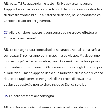
AN:
Azaz, Tal Refaat, Andan, e tutto il Rif Halab (la campagna di
Aleppo). Lei sa che cosa sta succedendo lì. Ieri sono riusciti a sfondare
su circa tre fronti a Idib… e all’interno di Aleppo, noi ci scontriamo coi
Chebbiha (I ladroni del governo).
OS:
Allora chi deve ricevere la consegna e come si deve effettuare.
Come si deve operare?
AN:
La consegna sarà come al solito separata… Abu al-Baraa sarà là
coi ragazzi. Si recheranno poi in macchina ad Aleppo. Ma dobbiamo
muoverci il più in fretta possibile, perché ve ne è grande bisogno e i
bombardamenti continuano. Gli uomini sono sparpagliati e sono privi
di munizioni. Hanno appena una o due munizioni di riserva e si vanno
riducendo rapidamente. Per grazia di Dio cerchi di trovarne, a
qualunque costo. Io non so che dire, dopo Dio, c’è solo lei.
OS:
Lei sarà presente alla consegna?
AN:
No, fratello, è Abou al-Nour che sarà là coi ragazzi e le auto. Si