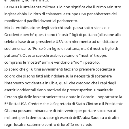
en passant, non è armato.
La NATO è un’alleanza militare. Ciò non significa che il Primo Ministro
inglese abbia il diritto di chiamare le truppe USA per abbattere dei
manifestanti pacifici davanti al parlamento.
Ma la terribile azione degli sceicchi arabi passa sotto silenzio in
Occidente perché questi sono i “nostri” figli di puttana (allusione alla
celebra frase di un presidente USA, con riferimento ad un dittatore
sud-americano: “Forse è un figlio di puttana, ma è il nostro figlio di
puttana”). Questo sceicchi arabi ospitano le “nostre” truppe,
comprano le “nostre” armi, e vendono a “noi” il petrolio.
Io spero che gli ultimi avvenimenti facciano prendere coscienza a
coloro che si sono fatti abbindolare sulla necessità di sostenere
l’intervento occidentale in Libia, quelli che credono che i capi degli
eserciti occidentali siano motivati da preoccupazioni umanitarie.
C’erano già delle forze straniere stazionate in Bahrein – soprattutto la
5° flotta USA. Credete che la Segretaria di Stato Clinton o il Presidente
Obama possano minacciare di intervenire per portare soccorso ai
militanti per la democrazia se gli eserciti dell’Arabia Saudita o di altri
regni locali si scatenino contro di loro? Io non credo.