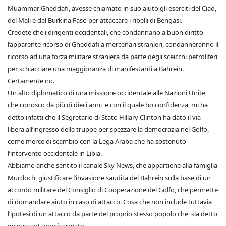
Muammar Gheddafi, avesse chiamato in suo aiuto gli eserciti del Ciad,
del Mali e del Burkina Faso per attaccare i ribelli di Bengasi.
Credete che i dirigenti occidentali, che condannano a buon diritto
l’apparente ricorso di Gheddafi a mercenari stranieri, condanneranno il
ricorso ad una forza militare straniera da parte degli sceicchi petroliferi
per schiacciare una maggioranza di manifestanti a Bahrein.
Certamente no.
Un alto diplomatico di una missione occidentale alle Nazioni Unite,
che conosco da più di dieci anni e con il quale ho confidenza, mi ha
detto infatti che il Segretario di Stato Hillary Clinton ha dato il via
libera all’ingresso delle truppe per spezzare la democrazia nel Golfo,
come merce di scambio con la Lega Araba che ha sostenuto
l’intervento occidentale in Libia.
Abbiamo anche sentito il canale Sky News, che appartiene alla famiglia
Murdoch, giustificare l’invasione saudita del Bahrein sulla base di un
accordo militare del Consiglio di Cooperazione del Golfo, che permette
di domandare aiuto in caso di attacco. Cosa che non include tuttavia
l’ipotesi di un attacco da parte del proprio stesso popolo che, sia detto