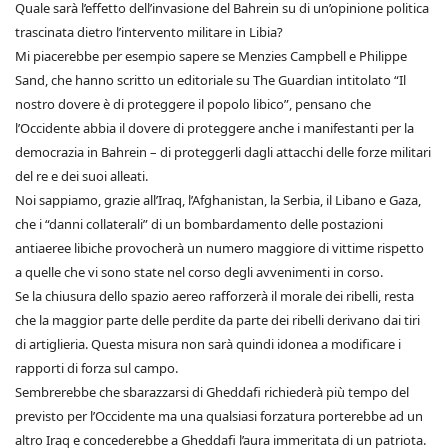
Quale sarà l’effetto dell’invasione del Bahrein su di un’opinione politica
trascinata dietro l’intervento militare in Libia?
Mi piacerebbe per esempio sapere se Menzies Campbell e Philippe
Sand, che hanno scritto un editoriale su The Guardian intitolato “Il
nostro dovere è di proteggere il popolo libico”, pensano che
l’Occidente abbia il dovere di proteggere anche i manifestanti per la
democrazia in Bahrein – di proteggerli dagli attacchi delle forze militari
del re e dei suoi alleati.
Noi sappiamo, grazie all’Iraq, l’Afghanistan, la Serbia, il Libano e Gaza,
che i “danni collaterali” di un bombardamento delle postazioni
antiaeree libiche provocherà un numero maggiore di vittime rispetto
a quelle che vi sono state nel corso degli avvenimenti in corso.
Se la chiusura dello spazio aereo rafforzerà il morale dei ribelli, resta
che la maggior parte delle perdite da parte dei ribelli derivano dai tiri
di artiglieria. Questa misura non sarà quindi idonea a modificare i
rapporti di forza sul campo.
Sembrerebbe che sbarazzarsi di Gheddafi richiederà più tempo del
previsto per l’Occidente ma una qualsiasi forzatura porterebbe ad un
altro Iraq e concederebbe a Gheddafi l’aura immeritata di un patriota.