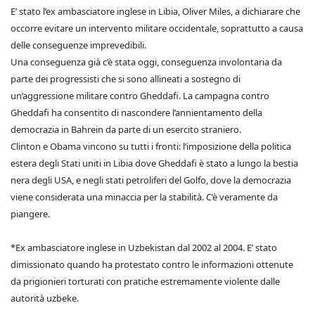
E’ stato l’ex ambasciatore inglese in Libia, Oliver Miles, a dichiarare che
occorre evitare un intervento militare occidentale, soprattutto a causa
delle conseguenze imprevedibili.
Una conseguenza già c’è stata oggi, conseguenza involontaria da
parte dei progressisti che si sono allineati a sostegno di
un’aggressione militare contro Gheddafi. La campagna contro
Gheddafi ha consentito di nascondere l’annientamento della
democrazia in Bahrein da parte di un esercito straniero.
Clinton e Obama vincono su tutti i fronti: l’imposizione della politica
estera degli Stati uniti in Libia dove Gheddafi è stato a lungo la bestia
nera degli USA, e negli stati petroliferi del Golfo, dove la democrazia
viene considerata una minaccia per la stabilità. C’è veramente da
piangere.
*Ex ambasciatore inglese in Uzbekistan dal 2002 al 2004. E’ stato
dimissionato quando ha protestato contro le informazioni ottenute
da prigionieri torturati con pratiche estremamente violente dalle
autorità uzbeke.