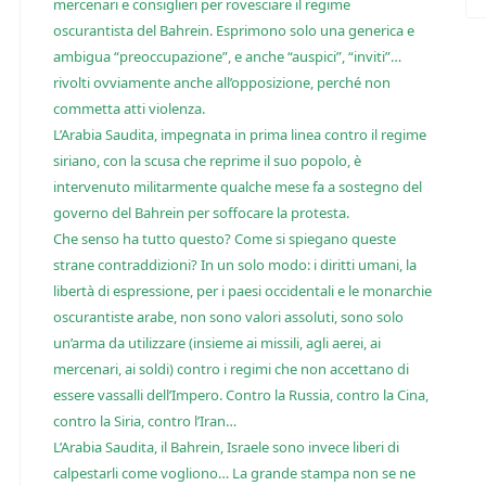
mercenari e consiglieri per rovesciare il regime
oscurantista del Bahrein. Esprimono solo una generica e
ambigua “preoccupazione”, e anche “auspici”, “inviti”…
rivolti ovviamente anche all’opposizione, perché non
commetta atti violenza.
L’Arabia Saudita, impegnata in prima linea contro il regime
siriano, con la scusa che reprime il suo popolo, è
intervenuto militarmente qualche mese fa a sostegno del
governo del Bahrein per soffocare la protesta.
Che senso ha tutto questo? Come si spiegano queste
strane contraddizioni? In un solo modo: i diritti umani, la
libertà di espressione, per i paesi occidentali e le monarchie
oscurantiste arabe, non sono valori assoluti, sono solo
un’arma da utilizzare (insieme ai missili, agli aerei, ai
mercenari, ai soldi) contro i regimi che non accettano di
essere vassalli dell’Impero. Contro la Russia, contro la Cina,
contro la Siria, contro l’Iran…
L’Arabia Saudita, il Bahrein, Israele sono invece liberi di
calpestarli come vogliono… La grande stampa non se ne