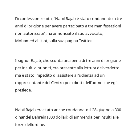
Di confessione sciita, “Nabil Rajab è stato condannato a tre
anni di prigione per avere partecipato a tre manifestazioni
non autorizzate”, ha annunciato il suo avvocato,
Mohamed al-Jishi, sulla sua pagina Twitter.
Il signor Rajab, che sconta una pena di tre anni di prigione
per insulti ai sunniti, era presente alla lettura del verdetto,
ma è stato impedito di assistere all’udienza ad un
rappresentante del Centro per i diritti dell’uomo che egli
presiede.
Nabil Rajab era stato anche condannato il 28 giugno a 300
dinar del Bahrein (800 dollari) di ammenda per insulti alle
forze dell’ordine.