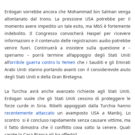
Erdogan vorrebbe ancora che Mohammad bin Salman venga
allontanato dal trono. La pressione USA potrebbe per il
momento avere impedito un tale esito, ma MbS è fortemente
indebolito. Il Congresso convocherà Haspel per ricevere
informazioni e il contenuto delle registrazioni audio potrebbe
venire fuori. Continuerà a insistere sulla questione e –
speriamo – porrà termine all’appoggio degli Stati Uniti
all’
orribile guerra contro lo Yemen
che i Sauditi e gli Emirati
Arabi Uniti stanno portando avanti con il considerevole aiuto
degli Stati Uniti e della Gran Bretagna.
La Turchia avrà anche avanzato richieste agli Stati Uniti.
Erdogan vuole che gli Stati Uniti cessino di proteggere le
forze curde in Siria. Ribelli appoggiati dalla Turchia hanno
recentemente attaccato
un avamposto USA a Manbij. Lo
scontro si è concluso rapidamente senza causare vittime, ma
il fatto dimostra che il conflitto cova sotto la cenere. Quali
carote la Casa Bianca gli ha offerto?