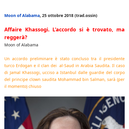
Moon of Alabama
, 25 ottobre 2018 (trad.ossin)
Affaire Khassogi. L’accordo si è trovato, ma
reggerà?
Moon of Alabama
Un accordo preliminare è stato concluso tra il presidente
turco Erdogan e il clan dei al-Saud in Arabia Saudita. Il caso
di Jamal Khassogi, ucciso a Istanbul dalle guardie del corpo
del principe clown saudita Mohammad bin Salman, sarà (per
il momento) chiuso