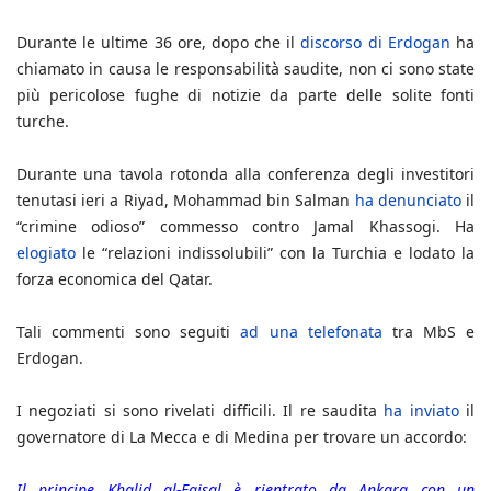
Durante le ultime 36 ore, dopo che il
discorso di Erdogan
ha
chiamato in causa le responsabilità saudite, non ci sono state
più pericolose fughe di notizie da parte delle solite fonti
turche.
Durante una tavola rotonda alla conferenza degli investitori
tenutasi ieri a Riyad, Mohammad bin Salman
ha denunciato
il
“crimine odioso” commesso contro Jamal Khassogi. Ha
elogiato
le “relazioni indissolubili” con la Turchia e lodato la
forza economica del Qatar.
Tali commenti sono seguiti
ad una telefonata
tra MbS e
Erdogan.
I negoziati si sono rivelati difficili. Il re saudita
ha inviato
il
governatore di La Mecca e di Medina per trovare un accordo:
Il principe Khalid al-Faisal è rientrato da Ankara con un