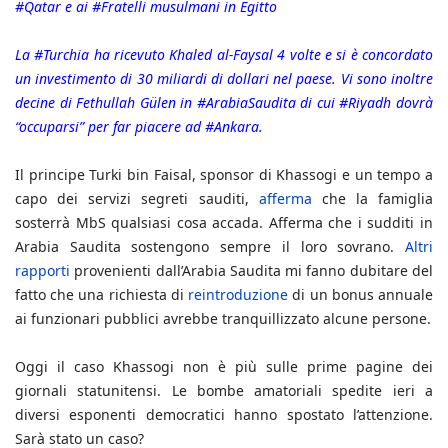
#Qatar e ai #Fratelli musulmani in Egitto
La #Turchia ha ricevuto Khaled al-Faysal 4 volte e si è concordato
un investimento di 30 miliardi di dollari nel paese. Vi sono inoltre
decine di Fethullah Gülen in #ArabiaSaudita di cui #Riyadh dovrà
“occuparsi” per far piacere ad #Ankara.
Il principe Turki bin Faisal, sponsor di Khassogi e un tempo a
capo dei servizi segreti sauditi,
afferma
che la famiglia
sosterrà MbS qualsiasi cosa accada. Afferma che i sudditi in
Arabia Saudita sostengono sempre il loro sovrano.
Altri
rapporti
provenienti dall’Arabia Saudita mi fanno dubitare del
fatto che una richiesta di
reintroduzione
di un bonus annuale
ai funzionari pubblici avrebbe tranquillizzato alcune persone.
Oggi il caso Khassogi non è più sulle prime pagine dei
giornali statunitensi. Le bombe amatoriali spedite ieri a
diversi esponenti democratici hanno spostato l’attenzione.
Sarà stato un caso?