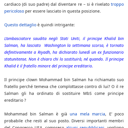
cardiaco (di suo padre) dal diventare re – si è rivelato
troppo
pericoloso
per essere lasciato in questa posizione.
Questo dettaglio
è quindi intrigante:
L’ambasciatore saudita negli Stati Uniti, il principe Khalid bin
Salman, ha lasciato Washington la settimana scorsa, è tornato
definitivamente a Riyadh, ha dichiarato lunedì un ex funzionario
statunitense. Non è chiaro chi lo sostituirà, né quando. Il principe
Khalid è il fratello minore del principe ereditario.
Il principe clown Mohammad bin Salman ha richiamato suo
fratello perché temeva che complottasse contro di lui? O il re
Salman gli ha ordinato di sostituire MbS come principe
ereditario ?
Mohammad bin Salman è già
una mela marcia
, E’ poco
probabile che resti al suo posto. Diversi importanti membri
del Congresso USA, compreso
alcuni repubblicani
, vogliono