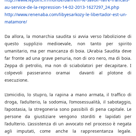
au-service-de-la-repression-14-02-2013-1627297_24.php
http://www.renenaba.com/libyesarkozy-le-libertador-est-un-
matamore/
Da allora, la monarchia saudita si avvia verso l’abolizione di
questo supplizio medioevale, non tanto per spirito
umanitario, ma per mancanza di boia. L’Arabia Saudita deve
far fronte ad una grave penuria, non di oro nero, ma di boia.
Zeppa di petrolio, ma non di sciabolatori per decapitare. I
colpevoli passeranno oramai davanti al plotone di
esecuzione.
L’omicidio, lo stupro, la rapina a mano armata, il traffico di
droga, l’adulterio, la sodomia, l’omosessualità, il sabotaggio,
l’apostasia, la stregoneria sono passibili di pena capitale. Le
persone da giustiziare vengono storditi e lapidati per
l’adulterio. L’assistenza di un avvocato nel processo è negata
agli imputati, come anche la rappresentanza legale.