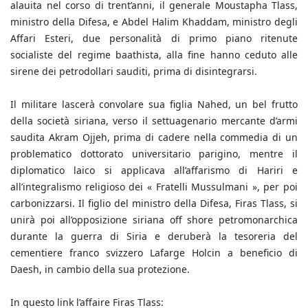
alauita nel corso di trent’anni, il generale Moustapha Tlass,
ministro della Difesa, e Abdel Halim Khaddam, ministro degli
Affari Esteri, due personalità di primo piano ritenute
socialiste del regime baathista, alla fine hanno ceduto alle
sirene dei petrodollari sauditi, prima di disintegrarsi.
Il militare lascerà convolare sua figlia Nahed, un bel frutto
della società siriana, verso il settuagenario mercante d’armi
saudita Akram Ojjeh, prima di cadere nella commedia di un
problematico dottorato universitario parigino, mentre il
diplomatico laico si applicava all’affarismo di Hariri e
all’integralismo religioso dei « Fratelli Mussulmani », per poi
carbonizzarsi. Il figlio del ministro della Difesa, Firas Tlass, si
unirà poi all’opposizione siriana off shore petromonarchica
durante la guerra di Siria e deruberà la tesoreria del
cementiere franco svizzero Lafarge Holcin a beneficio di
Daesh, in cambio della sua protezione.
In questo link l’affaire Firas Tlass: