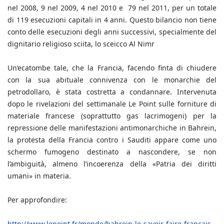
nel 2008, 9 nel 2009, 4 nel 2010 e 79 nel 2011, per un totale
di 119 esecuzioni capitali in 4 anni. Questo bilancio non tiene
conto delle esecuzioni degli anni successivi, specialmente del
dignitario religioso sciita, lo sceicco Al Nimr
Un’ecatombe tale, che la Francia, facendo finta di chiudere
con la sua abituale connivenza con le monarchie del
petrodollaro, è stata costretta a condannare. Intervenuta
dopo le rivelazioni del settimanale Le Point sulle forniture di
materiale francese (soprattutto gas lacrimogeni) per la
repressione delle manifestazioni antimonarchiche in Bahrein,
la protesta della Francia contro i Sauditi appare come uno
schermo fumogeno destinato a nascondere, se non
l’ambiguità, almeno l’incoerenza della «Patria dei diritti
umani» in materia.
Per approfondire:
http://www.lepoint.fr/monde/bahrein-le-savoir-faire-francais-