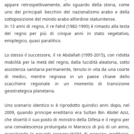
appare retrospettivamente, allo sguardo della storia, come
uno dei principali becchini del nazionalismo arabo e della
sottoposizione del mondo arabo all’ordine statunitense.
In 13 anni di regno, il re Fahd (1982-1995) è rimasto alla testa
del regno per più di cinque anni in stato vegetativo,
emiplegico, quasi paralitico.
Lo stesso il successore, il re Abdallah (1995-2015), con ridotta
mobilità per la metà del regno, dalla lucidità aleatoria, sotto
assistenza sanitaria permanente, tenuto in vita da una coorte
di medici, mentre regnava in un paese chiave dello
scacchiere regionale in un momento di transizione
geostrategica planetaria.
Uno scenario identico si è riprodotto quindici anni dopo, nel
2009, quando principe ereditario era Sultan Bin Abdel Aziz,
che disertò il suo posto di ministro della Difesa e il regno per
una convalescenza prolungata in Marocco di più di un anno,
esercitando le pesanti responsabilità di principe ereditario,