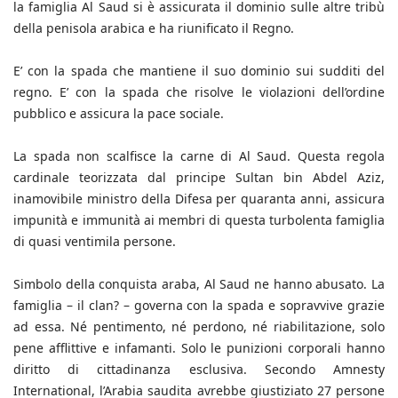
la famiglia Al Saud si è assicurata il dominio sulle altre tribù
della penisola arabica e ha riunificato il Regno.
E’ con la spada che mantiene il suo dominio sui sudditi del
regno. E’ con la spada che risolve le violazioni dell’ordine
pubblico e assicura la pace sociale.
La spada non scalfisce la carne di Al Saud. Questa regola
cardinale teorizzata dal principe Sultan bin Abdel Aziz,
inamovibile ministro della Difesa per quaranta anni, assicura
impunità e immunità ai membri di questa turbolenta famiglia
di quasi ventimila persone.
Simbolo della conquista araba, Al Saud ne hanno abusato. La
famiglia – il clan? – governa con la spada e sopravvive grazie
ad essa. Né pentimento, né perdono, né riabilitazione, solo
pene afflittive e infamanti. Solo le punizioni corporali hanno
diritto di cittadinanza esclusiva. Secondo Amnesty
International, l’Arabia saudita avrebbe giustiziato 27 persone