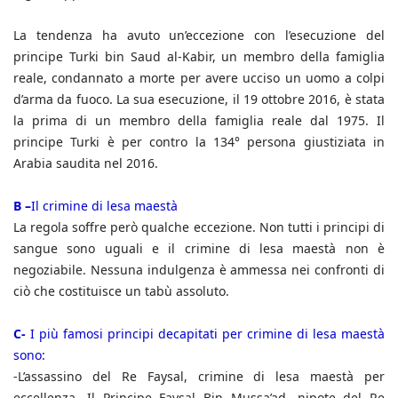
La tendenza ha avuto un’eccezione con l’esecuzione del
principe Turki bin Saud al-Kabir, un membro della famiglia
reale, condannato a morte per avere ucciso un uomo a colpi
d’arma da fuoco. La sua esecuzione, il 19 ottobre 2016, è stata
la prima di un membro della famiglia reale dal 1975. Il
principe Turki è per contro la 134° persona giustiziata in
Arabia saudita nel 2016.
B –
Il crimine di lesa maestà
La regola soffre però qualche eccezione. Non tutti i principi di
sangue sono uguali e il crimine di lesa maestà non è
negoziabile. Nessuna indulgenza è ammessa nei confronti di
ciò che costituisce un tabù assoluto.
C-
I più famosi principi decapitati per crimine di lesa maestà
sono:
-L’assassino del Re Faysal, crimine di lesa maestà per
eccellenza. Il Principe Faysal Bin Mussa’ad, nipote del Re