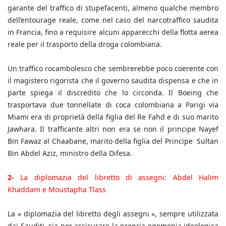
garante del traffico di stupefacenti, almeno qualche membro
dell’entourage reale, come nel caso del narcotraffico saudita
in Francia, fino a requisire alcuni apparecchi della flotta aerea
reale per il trasporto della droga colombiana.
Un traffico rocambolesco che sembrerebbe poco coerente con
il magistero rigorista che il governo saudita dispensa e che in
parte spiega il discredito che lo circonda. Il Boeing che
trasportava due tonnellate di coca colombiana a Parigi via
Miami era di proprietà della figlia del Re Fahd e di suo marito
Jawhara. Il trafficante altri non era se non il principe Nayef
Bin Fawaz al Chaabane, marito della figlia del Principe Sultan
Bin Abdel Aziz, ministro della Difesa.
2-
La diplomazia del libretto di assegni: Abdel Halim
Khaddam e Moustapha Tlass
La « diplomazia del libretto degli assegni », sempre utilizzata
dai Sauditi, sia per assicurare la propria egemonia ideologica