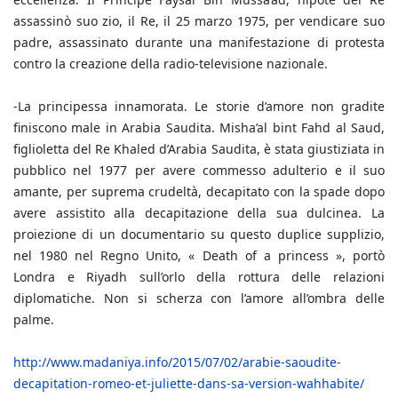
assassinò suo zio, il Re, il 25 marzo 1975, per vendicare suo
padre, assassinato durante una manifestazione di protesta
contro la creazione della radio-televisione nazionale.
-La principessa innamorata. Le storie d’amore non gradite
finiscono male in Arabia Saudita. Misha’al bint Fahd al Saud,
figlioletta del Re Khaled d’Arabia Saudita, è stata giustiziata in
pubblico nel 1977 per avere commesso adulterio e il suo
amante, per suprema crudeltà, decapitato con la spade dopo
avere assistito alla decapitazione della sua dulcinea. La
proiezione di un documentario su questo duplice supplizio,
nel 1980 nel Regno Unito, « Death of a princess », portò
Londra e Riyadh sull’orlo della rottura delle relazioni
diplomatiche. Non si scherza con l’amore all’ombra delle
palme.
http://www.madaniya.info/2015/07/02/arabie-saoudite-
decapitation-romeo-et-juliette-dans-sa-version-wahhabite/