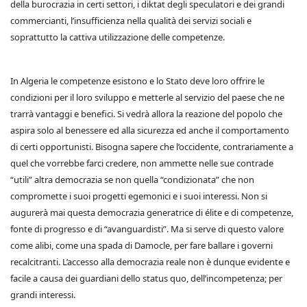
della burocrazia in certi settori, i diktat degli speculatori e dei grandi
commercianti, l’insufficienza nella qualità dei servizi sociali e
soprattutto la cattiva utilizzazione delle competenze.
In Algeria le competenze esistono e lo Stato deve loro offrire le
condizioni per il loro sviluppo e metterle al servizio del paese che ne
trarrà vantaggi e benefici. Si vedrà allora la reazione del popolo che
aspira solo al benessere ed alla sicurezza ed anche il comportamento
di certi opportunisti. Bisogna sapere che l’occidente, contrariamente a
quel che vorrebbe farci credere, non ammette nelle sue contrade
“utili” altra democrazia se non quella “condizionata” che non
compromette i suoi progetti egemonici e i suoi interessi. Non si
augurerà mai questa democrazia generatrice di élite e di competenze,
fonte di progresso e di “avanguardisti”. Ma si serve di questo valore
come alibi, come una spada di Damocle, per fare ballare i governi
recalcitranti. L’accesso alla democrazia reale non è dunque evidente e
facile a causa dei guardiani dello status quo, dell’incompetenza; per
grandi interessi.