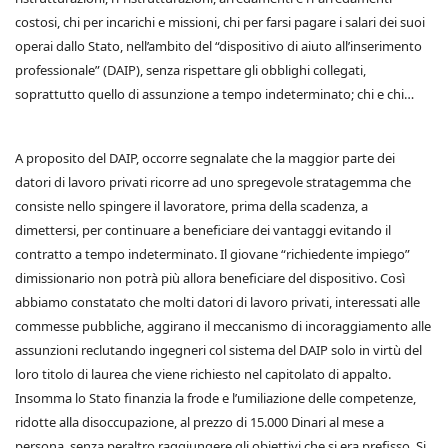
costosi, chi per incarichi e missioni, chi per farsi pagare i salari dei suoi
operai dallo Stato, nell’ambito del “dispositivo di aiuto all’inserimento
professionale” (DAIP), senza rispettare gli obblighi collegati,
soprattutto quello di assunzione a tempo indeterminato; chi e chi…
A proposito del DAIP, occorre segnalate che la maggior parte dei
datori di lavoro privati ricorre ad uno spregevole stratagemma che
consiste nello spingere il lavoratore, prima della scadenza, a
dimettersi, per continuare a beneficiare dei vantaggi evitando il
contratto a tempo indeterminato. Il giovane “richiedente impiego”
dimissionario non potrà più allora beneficiare del dispositivo. Così
abbiamo constatato che molti datori di lavoro privati, interessati alle
commesse pubbliche, aggirano il meccanismo di incoraggiamento alle
assunzioni reclutando ingegneri col sistema del DAIP solo in virtù del
loro titolo di laurea che viene richiesto nel capitolato di appalto.
Insomma lo Stato finanzia la frode e l’umiliazione delle competenze,
ridotte alla disoccupazione, al prezzo di 15.000 Dinari al mese a
persona, senza peraltro raggiungere gli obiettivi che si era prefisso. Si