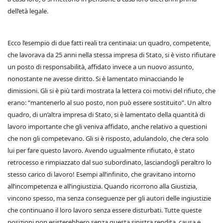
dell’età legale.
Ecco l’esempio di due fatti reali tra centinaia: un quadro, competente,
che lavorava da 25 anni nella stessa impresa di Stato, si è visto rifiutare
un posto di responsabilità, affidato invece a un nuovo assunto,
nonostante ne avesse diritto. Si è lamentato minacciando le
dimissioni. Gli si è più tardi mostrata la lettera coi motivi del rifiuto, che
erano: “mantenerlo al suo posto, non può essere sostituito”. Un altro
quadro, di un’altra impresa di Stato, si è lamentato della quantità di
lavoro importante che gli veniva affidato, anche relativo a questioni
che non gli competevano. Gli si è risposto, adulandolo, che c’era solo
lui per fare questo lavoro. Avendo ugualmente rifiutato, è stato
retrocesso e rimpiazzato dal suo subordinato, lasciandogli peraltro lo
stesso carico di lavoro! Esempi all’infinito, che gravitano intorno
all’incompetenza e all’ingiustizia. Quando ricorrono alla Giustizia,
vincono spesso, ma senza conseguenze per gli autori delle ingiustizie
che continuano il loro lavoro senza essere disturbati. Tutte queste
posizioni non esisterebbero senza questa sinistra rendita, causa e