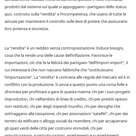
prodotti dal sistema sul quale si appoggiano i partigiani dello status
quo, costruito sulla “rendita” e l’incompetenza, che usano di tutte le
astuzie per mantenere il controllo sulle leve di potere che assicurano
loro potenza e sicurezza.
La “rendita” è un reddito senza controprestazione. Induce bisogni,
cosa che la rende una delle cause dell’inflazione. Favorisce le
importazioni, ciò che fa la felicità dei partigiani “dell’Import-import”, il
cui interesse è che non nascano fabbriche che “sostituiscano
l’importazione”. La “rendita” è contraria alle regole del mercato ed è in
conflitto con la produzione. Si avvia a questo punto una corsa folle e
sfrontata per profittare a gara di questa manna: chi per i suoi progetti
improduttivi, chi nell’ambito di linee di credito, chi per prestiti spesso
non restituiti, chi per degli stipendi munifici, chi per deroghe che
sottraggano alla tassazione, chi per associazioni “satelliti”, chi per dei
terreni da edificare o alloggi sociali da rivendere, chi per accaparrarsi
gli spazi verdi delle città per costruirvi immobili, chi per
ristrutturazioni, ri-ristrutturazioni, arredamenti e ri-arredamenti