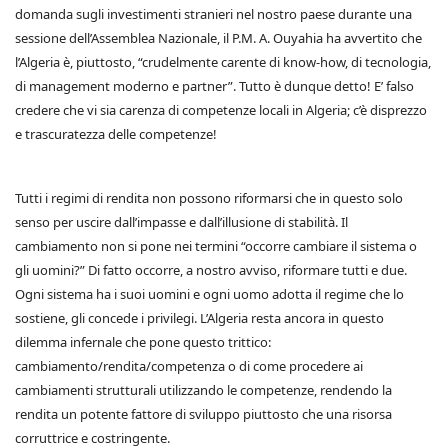
domanda sugli investimenti stranieri nel nostro paese durante una
sessione dell’Assemblea Nazionale, il P.M. A. Ouyahia ha avvertito che
l’Algeria è, piuttosto, “crudelmente carente di know-how, di tecnologia,
di management moderno e partner”. Tutto è dunque detto! E’ falso
credere che vi sia carenza di competenze locali in Algeria; c’è disprezzo
e trascuratezza delle competenze!
Tutti i regimi di rendita non possono riformarsi che in questo solo
senso per uscire dall’impasse e dall’illusione di stabilità. Il
cambiamento non si pone nei termini “occorre cambiare il sistema o
gli uomini?” Di fatto occorre, a nostro avviso, riformare tutti e due.
Ogni sistema ha i suoi uomini e ogni uomo adotta il regime che lo
sostiene, gli concede i privilegi. L’Algeria resta ancora in questo
dilemma infernale che pone questo trittico:
cambiamento/rendita/competenza o di come procedere ai
cambiamenti strutturali utilizzando le competenze, rendendo la
rendita un potente fattore di sviluppo piuttosto che una risorsa
corruttrice e costringente.