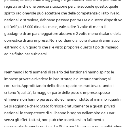
registra anche una penosa situazione perché succede questo: quale
spirito ragionevole può accettare che delle competenze di alto livello,
nazionali o straniere, debbano passare per l’ALEM o questo dispositivo
(di DAIP) a 15.000 dinari al mese, vale a dire 3 volte di meno il
guadagno di un parcheggiatore abusivo e 2 volte meno il salario della
domestica di una impresa. Noi ricordiamo ancora il caso drammatico
estremo di un quadro che si è visto proporre questo tipo di impiego
ed ha finito per suicidarsi.
Nemmeno i forti aumenti di salario dei funzionari hanno spinto le
imprese private a rivedere le loro strategie di remunerazione; al
contrario. Approfittando della disoccupazione e sottovalutando il
criterio “qualità”, la maggior parte delle piccole imprese, spesso
effimere, non hanno più assunto ed hanno ridotto al minimo i quadri.
Se si aggiunge che lo Stato fornisce gratuitamente a questi privati
nazionali le competenze di cui hanno bisogno nell’ambito del DAIP
senza gli effetti attesi, non può che aspettarsi un fallimento
miserevole di questa politica. Lo Stato avrà finanziato una moltitudine