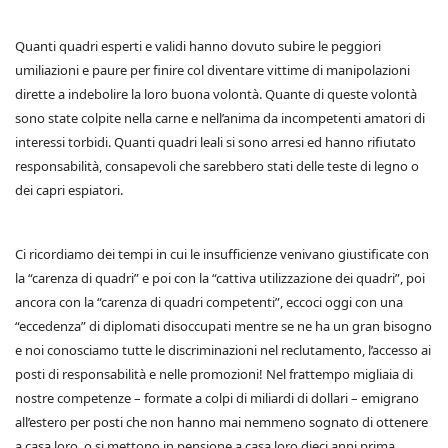
Quanti quadri esperti e validi hanno dovuto subire le peggiori
umiliazioni e paure per finire col diventare vittime di manipolazioni
dirette a indebolire la loro buona volontà. Quante di queste volontà
sono state colpite nella carne e nell’anima da incompetenti amatori di
interessi torbidi. Quanti quadri leali si sono arresi ed hanno rifiutato
responsabilità, consapevoli che sarebbero stati delle teste di legno o
dei capri espiatori.
Ci ricordiamo dei tempi in cui le insufficienze venivano giustificate con
la “carenza di quadri” e poi con la “cattiva utilizzazione dei quadri”, poi
ancora con la “carenza di quadri competenti”, eccoci oggi con una
“eccedenza” di diplomati disoccupati mentre se ne ha un gran bisogno
e noi conosciamo tutte le discriminazioni nel reclutamento, l’accesso ai
posti di responsabilità e nelle promozioni! Nel frattempo migliaia di
nostre competenze – formate a colpi di miliardi di dollari – emigrano
all’estero per posti che non hanno mai nemmeno sognato di ottenere
a casa loro, o si mettono in pensione a casa loro dieci anni prima