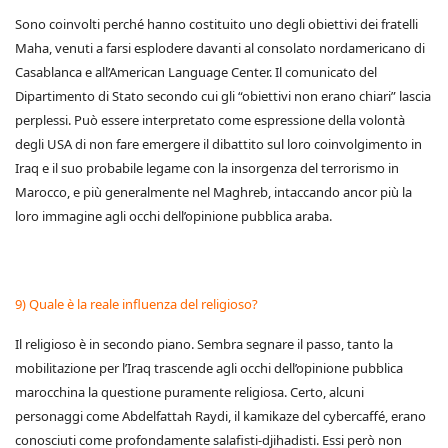
Sono coinvolti perché hanno costituito uno degli obiettivi dei fratelli
Maha, venuti a farsi esplodere davanti al consolato nordamericano di
Casablanca e all’American Language Center. Il comunicato del
Dipartimento di Stato secondo cui gli “obiettivi non erano chiari” lascia
perplessi. Può essere interpretato come espressione della volontà
degli USA di non fare emergere il dibattito sul loro coinvolgimento in
Iraq e il suo probabile legame con la insorgenza del terrorismo in
Marocco, e più generalmente nel Maghreb, intaccando ancor più la
loro immagine agli occhi dell’opinione pubblica araba.
9) Quale è la reale influenza del religioso?
Il religioso è in secondo piano. Sembra segnare il passo, tanto la
mobilitazione per l’Iraq trascende agli occhi dell’opinione pubblica
marocchina la questione puramente religiosa. Certo, alcuni
personaggi come Abdelfattah Raydi, il kamikaze del cybercaffé, erano
conosciuti come profondamente salafisti-djihadisti. Essi però non