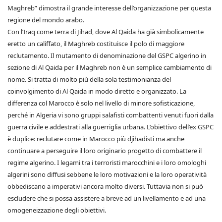
Maghreb” dimostra il grande interesse dell’organizzazione per questa
regione del mondo arabo.
Con l’Iraq come terra di Jihad, dove Al Qaida ha già simbolicamente
eretto un califfato, il Maghreb costituisce il polo di maggiore
reclutamento. Il mutamento di denominazione del GSPC algerino in
sezione di Al Qaida per il Maghreb non è un semplice cambiamento di
nome. Si tratta di molto più della sola testimonianza del
coinvolgimento di Al Qaida in modo diretto e organizzato. La
differenza col Marocco è solo nel livello di minore sofisticazione,
perché in Algeria vi sono gruppi salafisti combattenti venuti fuori dalla
guerra civile e addestrati alla guerriglia urbana. L’obiettivo dell’ex GSPC
è duplice: reclutare come in Marocco più djihadisti ma anche
continuare a perseguire il loro originario progetto di combattere il
regime algerino. I legami tra i terroristi marocchini e i loro omologhi
algerini sono diffusi sebbene le loro motivazioni e la loro operatività
obbediscano a imperativi ancora molto diversi. Tuttavia non si può
escludere che si possa assistere a breve ad un livellamento e ad una
omogeneizzazione degli obiettivi.