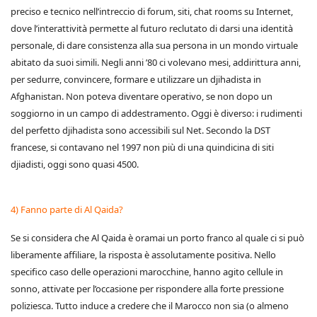
preciso e tecnico nell’intreccio di forum, siti, chat rooms su Internet,
dove l’interattività permette al futuro reclutato di darsi una identità
personale, di dare consistenza alla sua persona in un mondo virtuale
abitato da suoi simili. Negli anni ’80 ci volevano mesi, addirittura anni,
per sedurre, convincere, formare e utilizzare un djihadista in
Afghanistan. Non poteva diventare operativo, se non dopo un
soggiorno in un campo di addestramento. Oggi è diverso: i rudimenti
del perfetto djihadista sono accessibili sul Net. Secondo la DST
francese, si contavano nel 1997 non più di una quindicina di siti
djiadisti, oggi sono quasi 4500.
4) Fanno parte di Al Qaida?
Se si considera che Al Qaida è oramai un porto franco al quale ci si può
liberamente affiliare, la risposta è assolutamente positiva. Nello
specifico caso delle operazioni marocchine, hanno agito cellule in
sonno, attivate per l’occasione per rispondere alla forte pressione
poliziesca. Tutto induce a credere che il Marocco non sia (o almeno