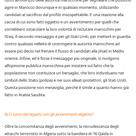
tutto all’indirizzo delle autorità marocchine per segnalare che possono
agire in Marocco dovunque e in qualsiasi momento, utilizzando
candidati al sacrificio dal profilo insospettabile. E’ una reazione alla
caccia di cui sono fatti oggetto e un avvertimento per quelli che
vorrebbero ostacolare la loro volontà di reclutare marocchini per
l’Iraq. Il secondo messaggio è per gli Stati Uniti, per metterli in guardia
contro qualsiasi velleità di costringere le autorità marocchine ad
essere più decisi nel frenare il flusso di candidati alla Jihad in Medio
oriente. Infine, ed è forse il messaggio più originale, si rivolgono
all’opinione pubblica marocchina per insistere sul fatto che la
popolazione non costituisce un bersaglio, che loro individuano nei
simboli dello Stato (polizia) e nei suoi alleati protettori, gli Stati Uniti.
Questa posizione non meraviglia, perché è simile a quanto hanno già
fatto in Arabia Saudita.
6) Ci sono dei legami con gli avvenimenti algerini?
Oltre la concomitanza degli avvenimenti, la recrudescenza degli
attacchi terroristici in Algeria sotto la bandiera di “Al Qaida in