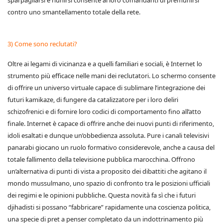
sparpagliarsi e riunirsi consente ai loro comandanti di premunirsi
contro uno smantellamento totale della rete.
3) Come sono reclutati?
Oltre ai legami di vicinanza e a quelli familiari e sociali, è Internet lo
strumento più efficace nelle mani dei reclutatori. Lo schermo consente
di offrire un universo virtuale capace di sublimare l’integrazione dei
futuri kamikaze, di fungere da catalizzatore per i loro deliri
schizofrenici e di fornire loro codici di comportamento fino all’atto
finale. Internet è capace di offrire anche dei nuovi punti di riferimento,
idoli esaltati e dunque un’obbedienza assoluta. Pure i canali televisivi
panarabi giocano un ruolo formativo considerevole, anche a causa del
totale fallimento della televisione pubblica marocchina. Offrono
un’alternativa di punti di vista a proposito dei dibattiti che agitano il
mondo mussulmano, uno spazio di confronto tra le posizioni ufficiali
dei regimi e le opinioni pubbliche. Questa novità fa sì che i futuri
djihadisti si possano “fabbricare” rapidamente una coscienza politica,
una specie di pret a penser completato da un indottrinamento più