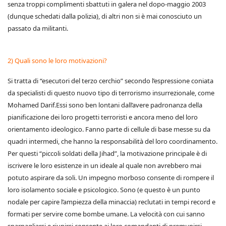
senza troppi complimenti sbattuti in galera nel dopo-maggio 2003
(dunque schedati dalla polizia), di altri non si è mai conosciuto un
passato da militanti.
2) Quali sono le loro motivazioni?
Si tratta di “esecutori del terzo cerchio” secondo l’espressione coniata
da specialisti di questo nuovo tipo di terrorismo insurrezionale, come
Mohamed Darif.Essi sono ben lontani dall’avere padronanza della
pianificazione dei loro progetti terroristi e ancora meno del loro
orientamento ideologico. Fanno parte di cellule di base messe su da
quadri intermedi, che hanno la responsabilità del loro coordinamento.
Per questi “piccoli soldati della Jihad”, la motivazione principale è di
iscrivere le loro esistenze in un ideale al quale non avrebbero mai
potuto aspirare da soli. Un impegno morboso consente di rompere il
loro isolamento sociale e psicologico. Sono (e questo è un punto
nodale per capire l’ampiezza della minaccia) reclutati in tempi record e
formati per servire come bombe umane. La velocità con cui sanno