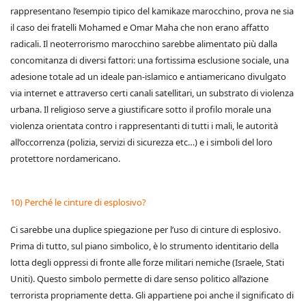
rappresentano l’esempio tipico del kamikaze marocchino, prova ne sia
il caso dei fratelli Mohamed e Omar Maha che non erano affatto
radicali. Il neoterrorismo marocchino sarebbe alimentato più dalla
concomitanza di diversi fattori: una fortissima esclusione sociale, una
adesione totale ad un ideale pan-islamico e antiamericano divulgato
via internet e attraverso certi canali satellitari, un substrato di violenza
urbana. Il religioso serve a giustificare sotto il profilo morale una
violenza orientata contro i rappresentanti di tutti i mali, le autorità
all’occorrenza (polizia, servizi di sicurezza etc…) e i simboli del loro
protettore nordamericano.
10) Perché le cinture di esplosivo?
Ci sarebbe una duplice spiegazione per l’uso di cinture di esplosivo.
Prima di tutto, sul piano simbolico, è lo strumento identitario della
lotta degli oppressi di fronte alle forze militari nemiche (Israele, Stati
Uniti). Questo simbolo permette di dare senso politico all’azione
terrorista propriamente detta. Gli appartiene poi anche il significato di