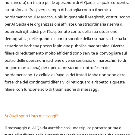
non ancora) un teatro per le operazioni di Al Qaida, la quale concentra
i suoi sforzi in Iraq, vero campo di battaglia contro il nemico
nordamericano. Il Marocco, e più in generale il Maghreb, costituiscono
per Al Qaida e le organizzazioni affiliate una straordinaria riserva di
potenziali djihadisti per l’Iraq, tenuto conto della sua situazione
demografica, delle grandi disparità sociali e della risonanza che ha la
situazione irachena presso l’opinione pubblica maghrebina. Diverse
filiere di reclutamento molto efficienti sono servite a convogliare sul
teatro delle operazioni irachene diverse centinaia di marocchini (o di
origine marocchina) per operazioni suicide contro l’esercito
nordamericano. La cellula di Raydi o dei fratelli Maha non sono altro,
forse, che dei contingenti difensivi di retroguardia rispetto a queste
filiere, con funzione solo di trasmissione di messaggi.
5) Quali sono i loro messaggi?
Il messaggio di Al Qaida avrebbe così una triplice portata: prima di