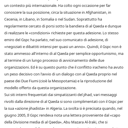
un contesto più internazionale. Ha colto ogni occasione per far
conoscere la sua posizione, circa la situazione in Afghanistan, in
Cecenia, in Libano, in Somalia o nel Sudan. Soprattutto ha
regolarmente cercato di porsi sotto la bandiera di al Qaeda e dunque
di realizzare le «condizioni» richieste per questa adesione. Lo stesso
emiro del Gspc ha parlato, nel suo comunicato di adesione, di
«negoziati e dibattiti intensi per quasi un anno». Quindi, il Gspc non è
stato ammesso all'interno di al Qaeda per semplice opportunismo, ma
al termine di un lungo processo di avvicinamento delle due
organizzazioni. Ed è su questo punto che il conflitto iracheno ha avuto
un peso decisivo con l'avvio di un dialogo con al Qaeda proprio nel
paese dei Due Fiumi (cioè la Mesopotamia) e la riproduzione del
modello offerto da questa organizzazione.
Sui siti interni frequentati dai simpatizzanti del jihad, vari messaggi
rivolti dalla direzione di al Qaeda si sono complimentati con il Gspc per
la sua «azione jihadista» in Algeria. La svolta si è precisata quando, nel
giugno 2005, Il Gspc rendeva nota una lettera proveniente dal «capo
della Divisione media di al Qaeda», Abu Mazara Al-Iraki, che si