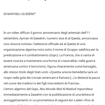
DI MATHIEU GUIDÈRE*
In un video diffuso il giorno anniversario degli attentati dell'11
settembre, Ayman Al-Zawahiri, numero due di al Qaeda, annunciava
una «buona notizia»: l'adesione ufficiale ad al Qaeda di una
organizzazione algerina nota sotto il nome di Gruppo salafista per la
predicazione e il combattimento (Gspc). La Francia, che si vanta di
essere riuscita a mantenere una forma di «neutralità» nella guerra
americana contro il terrorismo, figura chiaramente come bersaglio,
allo stesso titolo degli Stati uniti: «Questa unione benedetta sarà un
rospo nella gola dei crociati americani e francesi [...] e desterà la paura
nel cuore dei traditori e dei figli miscredenti di Francia».
L'emiro algerino del Gsps, Abu Musab Abd Al-Wadud rispondeva
immediatamente a Zawahiri con la pubblicazione di una lettera di
assoggettamento in cui prometteva di seguire bin Laden «fino al