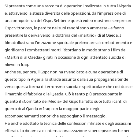
Si presenta come una raccolta di operazioni realizzate in tutta l'Algeria
e, attraverso la stessa diversità delle operazioni, dà l'impressione di
una onnipotenza del Gspc. Sebbene questi video mostrino sempre un
Gspc vittorioso, le perdite nei suoi ranghi sono ammesse - e fanno
presentire la deriva verso la dottrina del «martirio» di al Qaeda. I
filmati illustrano l'iniziazione spirituale preliminare al combattimento e
glorificano i combattenti morti. Ricordano in modo strano i film dei
«Martiri di al Qaeda» girati in occasione di ogni attentato suicida di
rilievo in Iraq.
Anche se, per ora, il Gspc non ha rivendicato alcuna operazione di
questo tipo in Algeria, la strada assunta dalla sua propaganda tende
verso questa forma di terrorismo suicida e spettacolare che costituisce
il marchio di fabbrica di al Qaeda. Ciò è tanto più preoccupante in
quanto il «Comitato dei Media» del Gspc ha fatto suoi tutti i canti di
guerra di al Qaeda in Iraq con la maggior parte degli
accompagnamenti sonori che appoggiano il messaggio.
Ha anche adottato la tecnica delle confessioni filmate e degli assassini
efferati. La dinamica di internazionalizzazione si percepisce anche nei