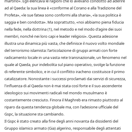
martirio». Egli elencava le ragioni che lo avevano condotto ad aderire
ad al Qaeda: la sua linea è «conforme al Corano e alla Tradizione del
Profeta», «le sue fatwa sono conformi alla sharia», «la sua politica è
saggia e ben condotta». Ma soprattutto, «noi abbiamo piena fiducia
nella fede, nella dottrina (1), nel metodo e nel modo d'agire dei suoi
membri, nonché nei loro capi e leader religiosi». Questa adesione
illustra una dinamica più vasta, che definisce il nuovo volto mondiale
del terrorismo islamista: l'articolazione di gruppi armati con forte
radicamento locale in una vasta rete transnazionale, un fenomeno nel
quale al Qaeda, pur indebolita sul piano operativo, svolge la funzione
di referente simbolico, e in cui il conflitto iracheno costituisce il primo
catalizzatore. Nonostante i successi proclamati dai servizi di sicurezza,
l'influenza di al Qaeda non è mai stata così forte e il suo ascendente
ideologico sui movimenti radicali nel mondo musulmano è
costantemente cresciuto. Finora il Maghreb era rimasto piuttosto al
riparo da questa tendenza globale ma, con l'adesione ufficiale del
Gspc, la situazione sta cambiando.
Il Gspc è stato creato alla fine degli anni novanta da dissidenti del
Gruppo islamico armato (Gia) algerino, responsabile degli attentati