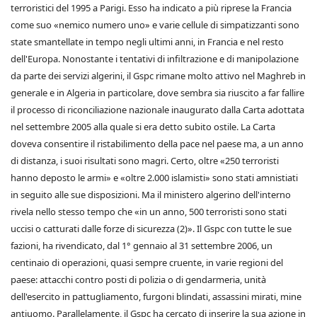
terroristici del 1995 a Parigi. Esso ha indicato a più riprese la Francia
come suo «nemico numero uno» e varie cellule di simpatizzanti sono
state smantellate in tempo negli ultimi anni, in Francia e nel resto
dell'Europa. Nonostante i tentativi di infiltrazione e di manipolazione
da parte dei servizi algerini, il Gspc rimane molto attivo nel Maghreb in
generale e in Algeria in particolare, dove sembra sia riuscito a far fallire
il processo di riconciliazione nazionale inaugurato dalla Carta adottata
nel settembre 2005 alla quale si era detto subito ostile. La Carta
doveva consentire il ristabilimento della pace nel paese ma, a un anno
di distanza, i suoi risultati sono magri. Certo, oltre «250 terroristi
hanno deposto le armi» e «oltre 2.000 islamisti» sono stati amnistiati
in seguito alle sue disposizioni. Ma il ministero algerino dell'interno
rivela nello stesso tempo che «in un anno, 500 terroristi sono stati
uccisi o catturati dalle forze di sicurezza (2)». Il Gspc con tutte le sue
fazioni, ha rivendicato, dal 1° gennaio al 31 settembre 2006, un
centinaio di operazioni, quasi sempre cruente, in varie regioni del
paese: attacchi contro posti di polizia o di gendarmeria, unità
dell'esercito in pattugliamento, furgoni blindati, assassini mirati, mine
antiuomo. Parallelamente, il Gspc ha cercato di inserire la sua azione in