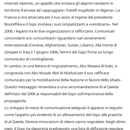
internet islamisti, un appello che invitava gli algerini residenti in
territorio francese ad «appoggiare i fratelli mujahidin in Algeria». La
Francia vi era attaccata per il suo aiuto al regime del presidente
Bouteflika e il Gspc invitava i suoi simpatizzanti a «vendicarsi». Nel
2006, i legami tra le due organizzazioni si rafforzano. Comunicati
concordanti e/o concomitanti riguardano vari avvenimenti
internazionali (Cecenia, Afghanistan, Sudan, Libano). Alla morte di
Zarqawi in Iraq il 7 giugno 2006, l'emiro del Gspc firma un lungo
comunicato di condoglianze.
In cambio, in una lettera di ringraziamento, Abu Masara Al-Iraki, si
congratula con Abu Musab Abd Al-Wadud per il suo «efficace
comunicato per la mobilitazione della Nazione in favore dello Jihad».
Questo messaggio rimandava a una raccomandazione di al Qaeda
dell'inizio del 2006 ai responsabili del Gspc sull'importanza della
propaganda.
Lo sviluppo di mezzi di comunicazione adeguati è apparso in seguito
come l'aspetto più evidente di un allineamento del Gspc alle pratiche
di al Qaeda. Diverse innovazioni di rilievo vanno segnalate. Negli ultimi
mesi, il Gspc ha dapprima predisposto una lista di diffusione regolare