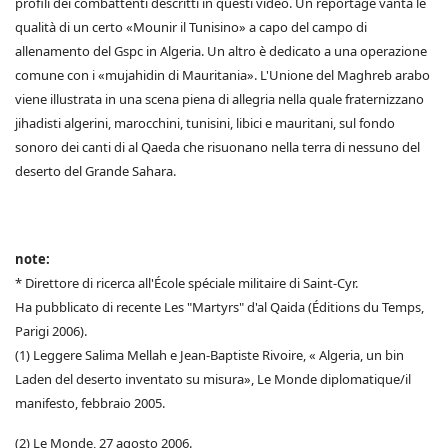
profili dei combattenti descritti in questi video. Un reportage vanta le
qualità di un certo «Mounir il Tunisino» a capo del campo di
allenamento del Gspc in Algeria. Un altro è dedicato a una operazione
comune con i «mujahidin di Mauritania». L'Unione del Maghreb arabo
viene illustrata in una scena piena di allegria nella quale fraternizzano
jihadisti algerini, marocchini, tunisini, libici e mauritani, sul fondo
sonoro dei canti di al Qaeda che risuonano nella terra di nessuno del
deserto del Grande Sahara.
note:
* Direttore di ricerca all'École spéciale militaire di Saint-Cyr.
Ha pubblicato di recente Les "Martyrs" d'al Qaida (Éditions du Temps,
Parigi 2006).
(1) Leggere Salima Mellah e Jean-Baptiste Rivoire, « Algeria, un bin
Laden del deserto inventato su misura», Le Monde diplomatique/il
manifesto, febbraio 2005.
(2) Le Monde, 27 agosto 2006.