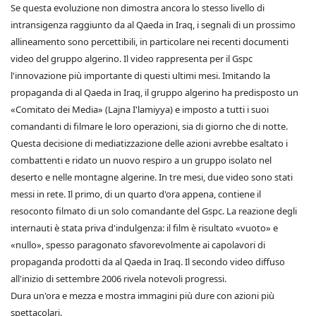
Se questa evoluzione non dimostra ancora lo stesso livello di
intransigenza raggiunto da al Qaeda in Iraq, i segnali di un prossimo
allineamento sono percettibili, in particolare nei recenti documenti
video del gruppo algerino. Il video rappresenta per il Gspc
l'innovazione più importante di questi ultimi mesi. Imitando la
propaganda di al Qaeda in Iraq, il gruppo algerino ha predisposto un
«Comitato dei Media» (Lajna I'lamiyya) e imposto a tutti i suoi
comandanti di filmare le loro operazioni, sia di giorno che di notte.
Questa decisione di mediatizzazione delle azioni avrebbe esaltato i
combattenti e ridato un nuovo respiro a un gruppo isolato nel
deserto e nelle montagne algerine. In tre mesi, due video sono stati
messi in rete. Il primo, di un quarto d'ora appena, contiene il
resoconto filmato di un solo comandante del Gspc. La reazione degli
internauti è stata priva d'indulgenza: il film è risultato «vuoto» e
«nullo», spesso paragonato sfavorevolmente ai capolavori di
propaganda prodotti da al Qaeda in Iraq. Il secondo video diffuso
all'inizio di settembre 2006 rivela notevoli progressi.
Dura un'ora e mezza e mostra immagini più dure con azioni più
spettacolari.