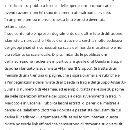
in codice in cui pubblica l'elenco delle operazioni, i comunicati di
rivendicazione nonché i suoi documenti ufficiali audio e video.
In un primo tempo mensile, questa lista è presto diventata
settimanale.
Il suo contenuto è ripreso integralmente dalle altre liste di diffusione
islamiste, a riprova che il Gspc è entrato nella cerchia molto esclusiva
dei gruppi jihadisti riconosciuti su scala del mondo musulmano e non
più soltanto su scala locale. Di più, imitando le pubblicazioni
dell'insurrezione irachena e in particolare quelle di al Qaeda in Iraq, il
Gspc ha rilanciato la sua rivista Al-Jamaa (Il Gruppo). Si tratta di un
mensile di una trentina di pagine, che s'ispira oramai alle rubriche e
all'impaginazione delle riviste di al Qaeda in Iraq e del gruppo Ansar Al-
Sunna. Il numero 6 di Al-Jamaa, ad esempio, tratta nelle sue 36 pagine
sia delle operazioni interne del Gspc, sia degli avvenimenti in Iraq, in
Marocco e in Cecenia. Pubblica larghi estratti di pareri dei maîtres à
penser del salafismo (dottrina rigorista e passatista dell'Islam da cui
deriva il jihadismo). Largamente diffusa sui forum internet, questa
rivista possiede link efficaci che consentono di ritrovarla su diversi siti