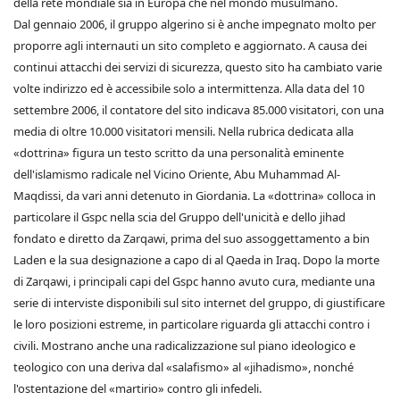
della rete mondiale sia in Europa che nel mondo musulmano.
Dal gennaio 2006, il gruppo algerino si è anche impegnato molto per
proporre agli internauti un sito completo e aggiornato. A causa dei
continui attacchi dei servizi di sicurezza, questo sito ha cambiato varie
volte indirizzo ed è accessibile solo a intermittenza. Alla data del 10
settembre 2006, il contatore del sito indicava 85.000 visitatori, con una
media di oltre 10.000 visitatori mensili. Nella rubrica dedicata alla
«dottrina» figura un testo scritto da una personalità eminente
dell'islamismo radicale nel Vicino Oriente, Abu Muhammad Al-
Maqdissi, da vari anni detenuto in Giordania. La «dottrina» colloca in
particolare il Gspc nella scia del Gruppo dell'unicità e dello jihad
fondato e diretto da Zarqawi, prima del suo assoggettamento a bin
Laden e la sua designazione a capo di al Qaeda in Iraq. Dopo la morte
di Zarqawi, i principali capi del Gspc hanno avuto cura, mediante una
serie di interviste disponibili sul sito internet del gruppo, di giustificare
le loro posizioni estreme, in particolare riguarda gli attacchi contro i
civili. Mostrano anche una radicalizzazione sul piano ideologico e
teologico con una deriva dal «salafismo» al «jihadismo», nonché
l'ostentazione del «martirio» contro gli infedeli.