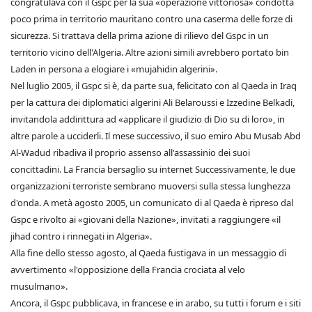
congratulava con il Gspc per la sua «operazione vittoriosa» condotta
poco prima in territorio mauritano contro una caserma delle forze di
sicurezza. Si trattava della prima azione di rilievo del Gspc in un
territorio vicino dell'Algeria. Altre azioni simili avrebbero portato bin
Laden in persona a elogiare i «mujahidin algerini».
Nel luglio 2005, il Gspc si è, da parte sua, felicitato con al Qaeda in Iraq
per la cattura dei diplomatici algerini Ali Belaroussi e Izzedine Belkadi,
invitandola addirittura ad «applicare il giudizio di Dio su di loro», in
altre parole a ucciderli. Il mese successivo, il suo emiro Abu Musab Abd
Al-Wadud ribadiva il proprio assenso all'assassinio dei suoi
concittadini. La Francia bersaglio su internet Successivamente, le due
organizzazioni terroriste sembrano muoversi sulla stessa lunghezza
d'onda. A metà agosto 2005, un comunicato di al Qaeda è ripreso dal
Gspc e rivolto ai «giovani della Nazione», invitati a raggiungere «il
jihad contro i rinnegati in Algeria».
Alla fine dello stesso agosto, al Qaeda fustigava in un messaggio di
avvertimento «l'opposizione della Francia crociata al velo
musulmano».
Ancora, il Gspc pubblicava, in francese e in arabo, su tutti i forum e i siti