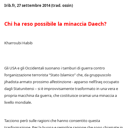
Irib.fr, 27 settembre 2014 (trad. ossin)
Chi ha reso possibile la minaccia Daech?
Kharroubi Habib
Gli USA e gli Occidentali suonano i tamburi di guerra contro
l’organizzazione terrorista “Stato Islamico” che, da gruppuscolo
jihadista armato prossimo all’estinzione - apparso nell’Iraq occupato
dagli Statunitensi – si è improvvisamente trasformato in una vera e
propria macchina da guerra, che costituisce oramai una minaccia a
livello mondiale.
Tacciono però sulle ragioni che hanno consentito questa
trasformazione. Per la buona e semplice ragione che sono chiamate in