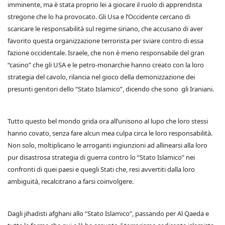
imminente, ma è stata proprio lei a giocare il ruolo di apprendista
stregone che lo ha provocato. Gli Usa e l’Occidente cercano di
scaricare le responsabilità sul regime siriano, che accusano di aver
favorito questa organizzazione terrorista per sviare contro di essa
l’azione occidentale. Israele, che non è meno responsabile del gran
“casino” che gli USA e le petro-monarchie hanno creato con la loro
strategia del cavolo, rilancia nel gioco della demonizzazione dei
presunti genitori dello “Stato Islamico”, dicendo che sono gli Iraniani.
Tutto questo bel mondo grida ora all’unisono al lupo che loro stessi
hanno covato, senza fare alcun mea culpa circa le loro responsabilità.
Non solo, moltiplicano le arroganti ingiunzioni ad allinearsi alla loro
pur disastrosa strategia di guerra contro lo “Stato Islamico” nei
confronti di quei paesi e quegli Stati che, resi avvertiti dalla loro
ambiguità, recalcitrano a farsi coinvolgere.
Dagli jihadisti afghani allo “Stato Islamico”, passando per Al Qaeda e