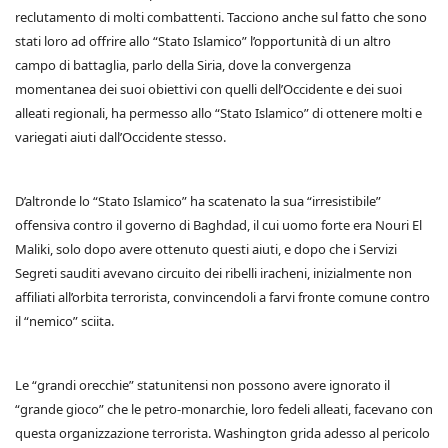
reclutamento di molti combattenti. Tacciono anche sul fatto che sono
stati loro ad offrire allo “Stato Islamico” l’opportunità di un altro
campo di battaglia, parlo della Siria, dove la convergenza
momentanea dei suoi obiettivi con quelli dell’Occidente e dei suoi
alleati regionali, ha permesso allo “Stato Islamico” di ottenere molti e
variegati aiuti dall’Occidente stesso.
D’altronde lo “Stato Islamico” ha scatenato la sua “irresistibile”
offensiva contro il governo di Baghdad, il cui uomo forte era Nouri El
Maliki, solo dopo avere ottenuto questi aiuti, e dopo che i Servizi
Segreti sauditi avevano circuito dei ribelli iracheni, inizialmente non
affiliati all’orbita terrorista, convincendoli a farvi fronte comune contro
il “nemico” sciita.
Le “grandi orecchie” statunitensi non possono avere ignorato il
“grande gioco” che le petro-monarchie, loro fedeli alleati, facevano con
questa organizzazione terrorista. Washington grida adesso al pericolo