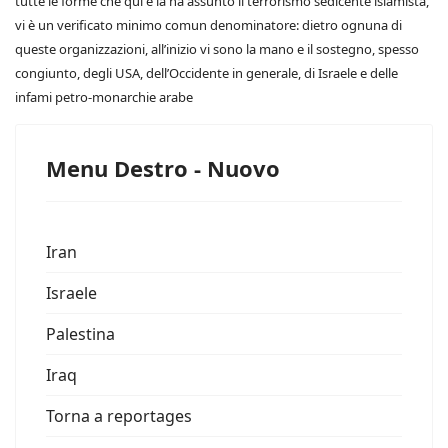
tutte le forme che qui e là ha assunto il terrorismo sedicente islamista,
vi è un verificato minimo comun denominatore: dietro ognuna di
queste organizzazioni, all’inizio vi sono la mano e il sostegno, spesso
congiunto, degli USA, dell’Occidente in generale, di Israele e delle
infami petro-monarchie arabe
Menu Destro - Nuovo
Iran
Israele
Palestina
Iraq
Torna a reportages