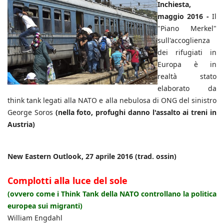
Inchiesta,
maggio 2016 -
Il
"Piano Merkel"
sull'accoglienza
dei rifugiati in
Europa è in
realtà stato
elaborato da
think tank legati alla NATO e alla nebulosa di ONG del sinistro
George Soros
(nella foto, profughi danno l'assalto ai treni in
Austria)
New Eastern Outlook, 27 aprile 2016 (trad. ossin)
Complotti alla luce del sole
(ovvero come i Think Tank della NATO controllano la politica
europea sui migranti)
William Engdahl