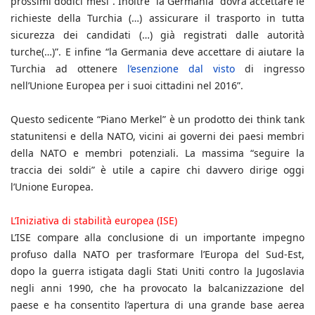
prossimi dodici mesi”. Inoltre “la Germania “dovrà accettare le
richieste della Turchia (…) assicurare il trasporto in tutta
sicurezza dei candidati (…) già registrati dalle autorità
turche(…)”. E infine “la Germania deve accettare di aiutare la
Turchia ad ottenere
l’esenzione dal visto
di ingresso
nell’Unione Europea per i suoi cittadini nel 2016”.
Questo sedicente “Piano Merkel” è un prodotto dei think tank
statunitensi e della NATO, vicini ai governi dei paesi membri
della NATO e membri potenziali. La massima “seguire la
traccia dei soldi” è utile a capire chi davvero dirige oggi
l’Unione Europea.
L’Iniziativa di stabilità europea (ISE)
L’ISE compare alla conclusione di un importante impegno
profuso dalla NATO per trasformare l’Europa del Sud-Est,
dopo la guerra istigata dagli Stati Uniti contro la Jugoslavia
negli anni 1990, che ha provocato la balcanizzazione del
paese e ha consentito l’apertura di una grande base aerea