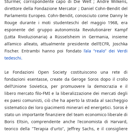
Stürmer, corrispondente capo di Die Welt ; Andre Wilkens,
direttore della Fondazione Mercator ; Daniel Cohn-Bendit del
Parlamento Europeo. Cohn-Bendit, conosciuto come Danny le
Rouge durante i moti studenteschi del maggio 1968, era
esponente del gruppo autonomista Revolutionärer Kampf
(Lotta Rivoluzionaria) a Rüsselsheim in Germania, insieme
all’amico alleato, attualmente presidente dell’ECFR, Joschka
Fischer. Entrambi hanno poi fondato
l’ala “realo” dei Verdi
tedeschi.
Le Fondazioni Open Society costituiscono una rete di
fondazioni esentasse, create da Geroge Soros dopo il crollo
dell’Unione Sovietica, per promuovere la democrazia e il
libero mercato filo-FMI e la liberalizzazione dei mercati degli
ex paesi comunisti, ciò che ha aperto la strada al saccheggio
sistematico dei loro giacimenti minerari ed energetici. Soros è
stato un importante finanziere del team economico liberale di
Boris Eltsin, comprendente anche l'economista di Harvard,
teorico della "Terapia d'urto", Jeffrey Sachs, e il consigliere