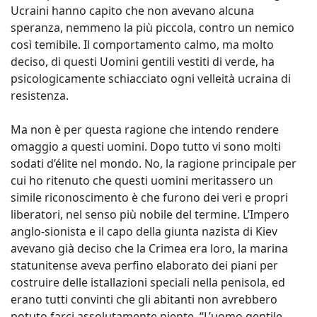
Ucraini hanno capito che non avevano alcuna
speranza, nemmeno la più piccola, contro un nemico
così temibile. Il comportamento calmo, ma molto
deciso, di questi Uomini gentili vestiti di verde, ha
psicologicamente schiacciato ogni velleità ucraina di
resistenza.
Ma non è per questa ragione che intendo rendere
omaggio a questi uomini. Dopo tutto vi sono molti
sodati d’élite nel mondo. No, la ragione principale per
cui ho ritenuto che questi uomini meritassero un
simile riconoscimento è che furono dei veri e propri
liberatori, nel senso più nobile del termine. L’Impero
anglo-sionista e il capo della giunta nazista di Kiev
avevano già deciso che la Crimea era loro, la marina
statunitense aveva perfino elaborato dei piani per
costruire delle istallazioni speciali nella penisola, ed
erano tutti convinti che gli abitanti non avrebbero
potuto farci assolutamente niente. “L’uomo gentile