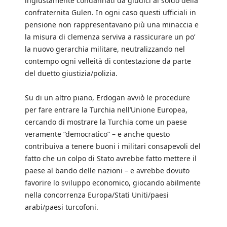
ingiustamente condannati da giudici al soldo della
confraternita Gulen. In ogni caso questi ufficiali in
pensione non rappresentavano più una minaccia e
la misura di clemenza serviva a rassicurare un po’
la nuovo gerarchia militare, neutralizzando nel
contempo ogni velleità di contestazione da parte
del duetto giustizia/polizia.
Su di un altro piano, Erdogan avviò le procedure
per fare entrare la Turchia nell’Unione Europea,
cercando di mostrare la Turchia come un paese
veramente “democratico” – e anche questo
contribuiva a tenere buoni i militari consapevoli del
fatto che un colpo di Stato avrebbe fatto mettere il
paese al bando delle nazioni – e avrebbe dovuto
favorire lo sviluppo economico, giocando abilmente
nella concorrenza Europa/Stati Uniti/paesi
arabi/paesi turcofoni.