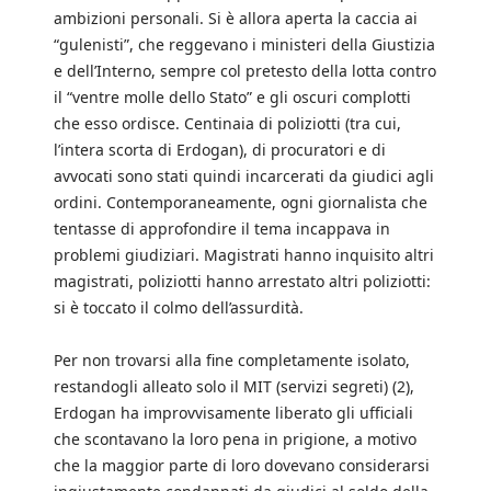
ambizioni personali. Si è allora aperta la caccia ai
“gulenisti”, che reggevano i ministeri della Giustizia
e dell’Interno, sempre col pretesto della lotta contro
il “ventre molle dello Stato” e gli oscuri complotti
che esso ordisce. Centinaia di poliziotti (tra cui,
l’intera scorta di Erdogan), di procuratori e di
avvocati sono stati quindi incarcerati da giudici agli
ordini. Contemporaneamente, ogni giornalista che
tentasse di approfondire il tema incappava in
problemi giudiziari. Magistrati hanno inquisito altri
magistrati, poliziotti hanno arrestato altri poliziotti:
si è toccato il colmo dell’assurdità.
Per non trovarsi alla fine completamente isolato,
restandogli alleato solo il MIT (servizi segreti) (2),
Erdogan ha improvvisamente liberato gli ufficiali
che scontavano la loro pena in prigione, a motivo
che la maggior parte di loro dovevano considerarsi