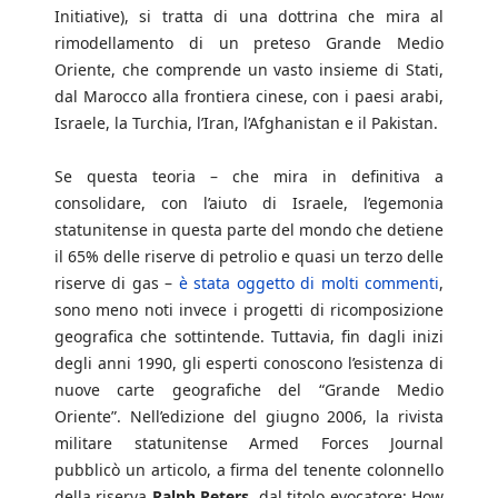
Initiative), si tratta di una dottrina che mira al
rimodellamento di un preteso Grande Medio
Oriente, che comprende un vasto insieme di Stati,
dal Marocco alla frontiera cinese, con i paesi arabi,
Israele, la Turchia, l’Iran, l’Afghanistan e il Pakistan.
Se questa teoria – che mira in definitiva a
consolidare, con l’aiuto di Israele, l’egemonia
statunitense in questa parte del mondo che detiene
il 65% delle riserve di petrolio e quasi un terzo delle
riserve di gas –
è stata oggetto di molti commenti
,
sono meno noti invece i progetti di ricomposizione
geografica che sottintende. Tuttavia, fin dagli inizi
degli anni 1990, gli esperti conoscono l’esistenza di
nuove carte geografiche del “Grande Medio
Oriente”. Nell’edizione del giugno 2006, la rivista
militare statunitense Armed Forces Journal
pubblicò un articolo, a firma del tenente colonnello
della riserva
Ralph Peters
, dal titolo evocatore: How