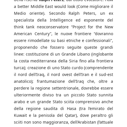
a better Middle East would look (Come migliorare il
Medio oriente). Secondo Ralph Peters, un ex
specialista della Intelligence ed esponente del
think tank neoconservatore “Project for the New
American Century”, le nuove frontiere “dovranno
essere rimodellate su basi etniche e confessionali”,
proponendo che fossero seguite queste grandi
linee: costituzione di un Grande Libano (inglobante
la costa mediterranea della Siria fino alla frontiera
turca); creazione di uno Stato curdo (comprendente
il nord dell’Iraq, il nord ovest dell’Iran e il sud-est
anatolico); frantumazione dell’Iraq che, oltre a
perdere la regione settentrionale, dovrebbe essere
ulteriormente diviso tra un piccolo Stato sunnita
arabo e un grande Stato sciita comprensivo anche
della regione saudita di Hasa (tra l’emirato del
Kuwait e la penisola del Qatar), dove peraltro gli
sciiti non sono maggioranza, dell’Arabistan (l’attuale