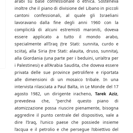
arabi su base confessionale o etnica. Sosteneva
inoltre che il piano di divisione del Libano in piccoli
cantoni confessionali, al quale gli Israeliani
lavoravano dalla fine degli anni 1960 con la
complicità di alcuni estremisti maroniti, doveva
essere applicato a tutto il mondo arabo,
specialmente all’Iraq (tre Stati: sunnita, curdo e
sciita), alla Siria (tre Stati: alauita, druso, sunnita),
alla Giordania (una parte per i beduini, un’altra per
i Palestinesi) e all’Arabia Saudita, che doveva essere
privata delle sue province petrolifere e riportata
alle dimensioni di un mosaico tribale. In una
intervista rilasciata a Paul Balta, in Le Monde del 17
agosto 1982, un dirigente iracheno,
Tarek Aziz
,
prevedeva che, “perché questo piano di
atomizzazione possa riuscire pienamente, bisogna
aggredire il punto centrale del dispositivo, vale a
dire l’Iraq, l’unico paese che possiede insieme
l’acqua e il petrolio e che persegue l’obiettivo del