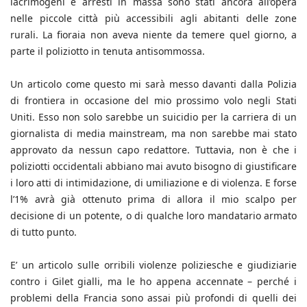
lacrimogeni e arresti in massa sono stati ancora all’opera
nelle piccole città più accessibili agli abitanti delle zone
rurali. La fioraia non aveva niente da temere quel giorno, a
parte il poliziotto in tenuta antisommossa.
Un articolo come questo mi sarà messo davanti dalla Polizia
di frontiera in occasione del mio prossimo volo negli Stati
Uniti. Esso non solo sarebbe un suicidio per la carriera di un
giornalista di media mainstream, ma non sarebbe mai stato
approvato da nessun capo redattore. Tuttavia, non è che i
poliziotti occidentali abbiano mai avuto bisogno di giustificare
i loro atti di intimidazione, di umiliazione e di violenza. E forse
l’1% avrà già ottenuto prima di allora il mio scalpo per
decisione di un potente, o di qualche loro mandatario armato
di tutto punto.
E’ un articolo sulle orribili violenze poliziesche e giudiziarie
contro i Gilet gialli, ma le ho appena accennate – perché i
problemi della Francia sono assai più profondi di quelli dei