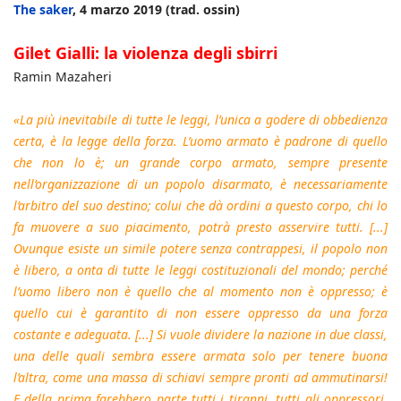
The saker
, 4 marzo 2019 (trad. ossin)
Gilet Gialli: la violenza degli sbirri
Ramin Mazaheri
«La più inevitabile di tutte le leggi, l’unica a godere di obbedienza
certa, è la legge della forza. L’uomo armato è padrone di quello
che non lo è; un grande corpo armato, sempre presente
nell’organizzazione di un popolo disarmato, è necessariamente
l’arbitro del suo destino; colui che dà ordini a questo corpo, chi lo
fa muovere a suo piacimento, potrà presto asservire tutti. [...]
Ovunque esiste un simile potere senza contrappesi, il popolo non
è libero, a onta di tutte le leggi costituzionali del mondo; perché
l’uomo libero non è quello che al momento non è oppresso; è
quello cui è garantito di non essere oppresso da una forza
costante e adeguata. [...] Si vuole dividere la nazione in due classi,
una delle quali sembra essere armata solo per tenere buona
l’altra, come una massa di schiavi sempre pronti ad ammutinarsi!
E della prima farebbero parte tutti i tiranni, tutti gli oppressori,