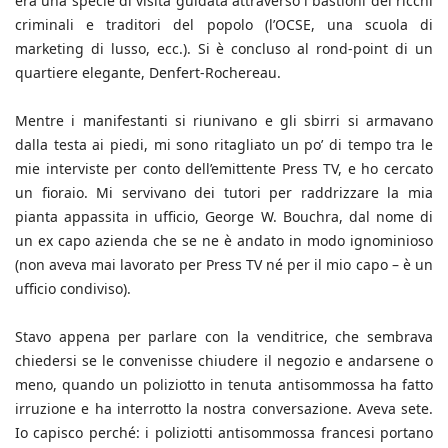
era una specie di visita guidata attraverso i bastioni dei ricchi
criminali e traditori del popolo (l’OCSE, una scuola di
marketing di lusso, ecc.). Si è concluso al rond-point di un
quartiere elegante, Denfert-Rochereau.
Mentre i manifestanti si riunivano e gli sbirri si armavano
dalla testa ai piedi, mi sono ritagliato un po’ di tempo tra le
mie interviste per conto dell’emittente Press TV, e ho cercato
un fioraio. Mi servivano dei tutori per raddrizzare la mia
pianta appassita in ufficio, George W. Bouchra, dal nome di
un ex capo azienda che se ne è andato in modo ignominioso
(non aveva mai lavorato per Press TV né per il mio capo – è un
ufficio condiviso).
Stavo appena per parlare con la venditrice, che sembrava
chiedersi se le convenisse chiudere il negozio e andarsene o
meno, quando un poliziotto in tenuta antisommossa ha fatto
irruzione e ha interrotto la nostra conversazione. Aveva sete.
Io capisco perché: i poliziotti antisommossa francesi portano