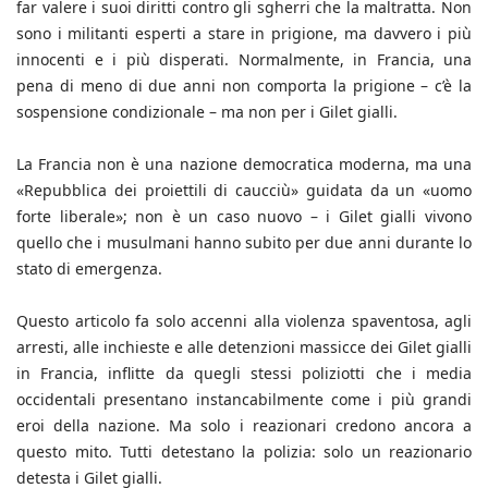
far valere i suoi diritti contro gli sgherri che la maltratta. Non
sono i militanti esperti a stare in prigione, ma davvero i più
innocenti e i più disperati. Normalmente, in Francia, una
pena di meno di due anni non comporta la prigione – c’è la
sospensione condizionale – ma non per i Gilet gialli.
La Francia non è una nazione democratica moderna, ma una
«Repubblica dei proiettili di caucciù» guidata da un «uomo
forte liberale»; non è un caso nuovo – i Gilet gialli vivono
quello che i musulmani hanno subito per due anni durante lo
stato di emergenza.
Questo articolo fa solo accenni alla violenza spaventosa, agli
arresti, alle inchieste e alle detenzioni massicce dei Gilet gialli
in Francia, inflitte da quegli stessi poliziotti che i media
occidentali presentano instancabilmente come i più grandi
eroi della nazione. Ma solo i reazionari credono ancora a
questo mito. Tutti detestano la polizia: solo un reazionario
detesta i Gilet gialli.