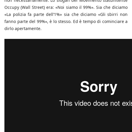
non necessariamente. Lo slogan del Movimento statunitense
Occupy (Wall Street) era: «Noi siamo il 99%». Sia che diciamo
«La polizia fa parte dell’1%» sia che diciamo «Gli sbirri non
fanno parte del 99%», è lo stesso. Ed è tempo di cominciare a
dirlo apertamente.