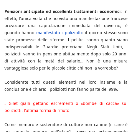
Pensioni anticipate ed eccellenti trattamenti economici:
In
effetti, l’unica volta che ho visto una manifestazione francese
provocare una capitolazione immediata del governo, è
quando hanno
manifestato i poliziotti
: il giorno stesso sono
state promesse delle riforme. I politici sanno quanto siano
indispensabili le Guardie pretoriane. Negli Stati Uniti, i
poliziotti vanno in pensione abitualmente dopo solo 20 anni
di attività con la metà del salario… Non è una misura
vantaggiosa solo per le piccole città: chi non la vorrebbe?
Considerate tutti questi elementi nel loro insieme e la
conclusione è chiara: i poliziotti non fanno parte del 99%.
I Gilet gialli gettano escrementi o «bombe di cacca» sui
poliziotti: l’ultima forma di rifiuto
Come membro e sostenitore di culture non canine [il cane è
un animale impuro nell’islam], trovo già estremamente