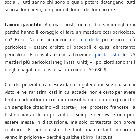
sociali. Tutti sanno chi sono e quale potere detengano; tutti
sono ai loro piedi, per paura di loro e del loro potere.
Lavoro garantito:
Ah, ma i nostri uomini blu sono degli eroi
perché hanno il coraggio di fare un mestiere così pericoloso,
no? Falso. Non è nemmeno nel
top delle
professioni più
pericolose – essere arbitro di baseball è quasi altrettanto
pericoloso. E consultate con attenzione
questa lista
dei 25
mestieri più pericolosi (negli Stati Uniti) – i poliziotti sono tra i
meglio pagati della lista (salario medio: 59 680 $).
Che dei poliziotti francesi vadano in galera non si è quasi mai
visto, e nei rarissimi casi in cui accade, non è certo per avere
ferito o addirittura ucciso un musulmano o un nero (o anche
un semplice cittadino «di scorta»). Nel processo francese, la
testimonianza di un poliziotto è sempre decisiva e non può
essere messa in discussione, ma solo contestata con prove
contrarie. E’ per questo che tanti manifestanti innocenti
vanno in prigione – perché qualche sbirro li accusa.