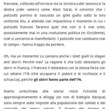
francese, collocato all’incrocio tra la sinistra («del lavoro») e la
destra («dei valori») come Alain Soral, è convinto che i
poliziotti portino di nascosto un gilet giallo sotto la loro
uniforme blu, e attende con impazienza il momento in cui i
poliziotti francesi faranno quel che non si è mai visto,
assolutamente mai in una rivoluzione politica (in Occidente),
cioè si uniranno ai manifestanti. I poliziotti non cambiano mai
di campo – hanno troppo da perdere.
Oh, ma un momento! Lo cantano anche i Gilet gialli lo slogan
anti sbirri! Perché mai? La ragione è che tutti detestano gli
sbirri in Francia. I Francesi li detestano con la stessa forza con
cui odiano l’1% (che accaparra il potere e le ricchezze e li
schiaccia), perché
gli sbirri fanno parte dell’1%.
Diamo un’occhiata alla storia: rozze richieste di
approvvigionamento e alloggi (se non di bottiglie d’acqua)
sono sempre state imposte alla popolazione dai soldati e dai
poliziotti dei tempi antichi. Il divieto del dovere di