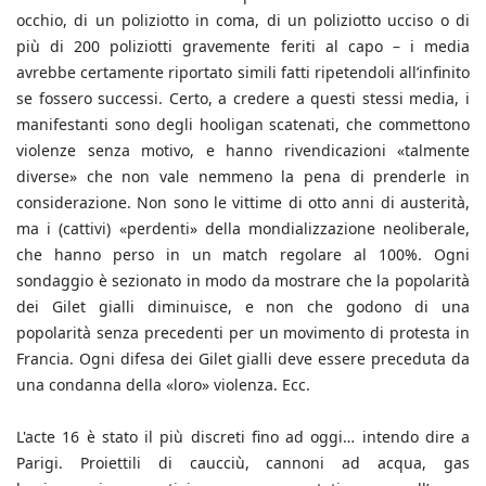
occhio, di un poliziotto in coma, di un poliziotto ucciso o di
più di 200 poliziotti gravemente feriti al capo – i media
avrebbe certamente riportato simili fatti ripetendoli all’infinito
se fossero successi. Certo, a credere a questi stessi media, i
manifestanti sono degli hooligan scatenati, che commettono
violenze senza motivo, e hanno rivendicazioni «talmente
diverse» che non vale nemmeno la pena di prenderle in
considerazione. Non sono le vittime di otto anni di austerità,
ma i (cattivi) «perdenti» della mondializzazione neoliberale,
che hanno perso in un match regolare al 100%. Ogni
sondaggio è sezionato in modo da mostrare che la popolarità
dei Gilet gialli diminuisce, e non che godono di una
popolarità senza precedenti per un movimento di protesta in
Francia. Ogni difesa dei Gilet gialli deve essere preceduta da
una condanna della «loro» violenza. Ecc.
L'acte 16 è stato il più discreti fino ad oggi… intendo dire a
Parigi. Proiettili di caucciù, cannoni ad acqua, gas