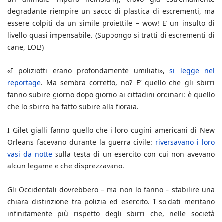
degradante riempire un sacco di plastica di escrementi, ma
essere colpiti da un simile proiettile – wow! E’ un insulto di
livello quasi impensabile. (Suppongo si tratti di escrementi di
cane, LOL!)
«I poliziotti erano profondamente umiliati»,
si legge nel
reportage
. Ma sembra corretto, no? E’ quello che gli sbirri
fanno subire giorno dopo giorno ai cittadini ordinari: è quello
che lo sbirro ha fatto subire alla fioraia.
I Gilet gialli fanno quello che i loro cugini americani di New
Orleans facevano durante la guerra civile:
riversavano i loro
vasi da notte
sulla testa di un esercito con cui non avevano
alcun legame e che disprezzavano.
Gli Occidentali dovrebbero – ma non lo fanno – stabilire una
chiara distinzione tra polizia ed esercito. I soldati meritano
infinitamente più rispetto degli sbirri che, nelle società