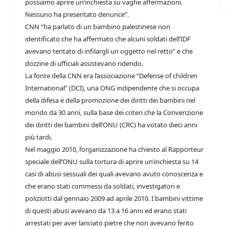
possiamo aprire un’inchiesta su vaghe affermazioni.
Nessuno ha presentato denunce”.
CNN “ha parlato di un bambino palestinese non
identificato che ha affermato che alcuni soldati dell’IDF
avevano tentato di infilargli un oggetto nel retto” e che
dozzine di ufficiali assistevano ridendo.
La fonte della CNN era l’associazione “Defense of children
International” (DCI), una ONG indipendente che si occupa
della difesa e della promozione dei diritti dei bambini nel
mondo da 30 anni, sulla base dei criteri che la Convenzione
dei diritti dei bambini dell’ONU (CRC) ha votato dieci anni
più tardi.
Nel maggio 2010, l’organizzazione ha chiesto al Rapporteur
speciale dell’ONU sulla tortura di aprire un’inchiesta su 14
casi di abusi sessuali dei quali avevano avuto conoscenza e
che erano stati commessi da soldati, investigatori e
poliziotti dal gennaio 2009 ad aprile 2010. I bambini vittime
di questi abusi avevano da 13 a 16 anni ed erano stati
arrestati per aver lanciato pietre che non avevano ferito