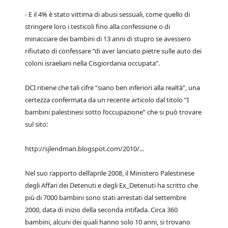
- E il 4% è stato vittima di abusi sessuali, come quello di
stringere loro i testicoli fino alla confessione o di
minacciare dei bambini di 13 anni di stupro se avessero
rifiutato di confessare “di aver lanciato pietre sulle auto dei
coloni israeliani nella Cisgiordania occupata”.
DCI ritiene che tali cifre “siano ben inferiori alla realtà”, una
certezza confermata da un recente articolo dal titolo “I
bambini palestinesi sotto l’occupazione” che si può trovare
sul sito:
http://sjlendman.blogspot.com/2010/...
Nel suo rapporto dell’aprile 2008, il Ministero Palestinese
degli Affari dei Detenuti e degli Ex_Detenuti ha scritto che
più di 7000 bambini sono stati arrestati dal settembre
2000, data di inizio della seconda intifada. Circa 360
bambini, alcuni dei quali hanno solo 10 anni, si trovano