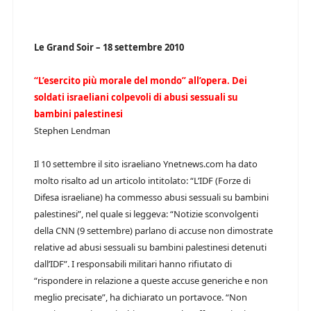
Le Grand Soir – 18 settembre 2010
“L’esercito più morale del mondo” all’opera. Dei
soldati israeliani colpevoli di abusi sessuali su
bambini palestinesi
Stephen Lendman
Il 10 settembre il sito israeliano Ynetnews.com ha dato
molto risalto ad un articolo intitolato: “L’IDF (Forze di
Difesa israeliane) ha commesso abusi sessuali su bambini
palestinesi”, nel quale si leggeva: “Notizie sconvolgenti
della CNN (9 settembre) parlano di accuse non dimostrate
relative ad abusi sessuali su bambini palestinesi detenuti
dall’IDF”. I responsabili militari hanno rifiutato di
“rispondere in relazione a queste accuse generiche e non
meglio precisate”, ha dichiarato un portavoce. “Non