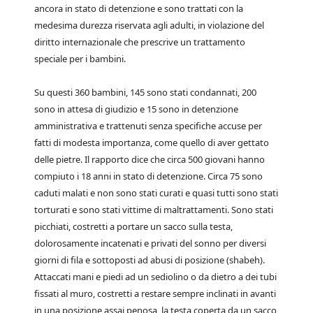
ancora in stato di detenzione e sono trattati con la
medesima durezza riservata agli adulti, in violazione del
diritto internazionale che prescrive un trattamento
speciale per i bambini.
Su questi 360 bambini, 145 sono stati condannati, 200
sono in attesa di giudizio e 15 sono in detenzione
amministrativa e trattenuti senza specifiche accuse per
fatti di modesta importanza, come quello di aver gettato
delle pietre. Il rapporto dice che circa 500 giovani hanno
compiuto i 18 anni in stato di detenzione. Circa 75 sono
caduti malati e non sono stati curati e quasi tutti sono stati
torturati e sono stati vittime di maltrattamenti. Sono stati
picchiati, costretti a portare un sacco sulla testa,
dolorosamente incatenati e privati del sonno per diversi
giorni di fila e sottoposti ad abusi di posizione (shabeh).
Attaccati mani e piedi ad un sediolino o da dietro a dei tubi
fissati al muro, costretti a restare sempre inclinati in avanti
in una posizione assai penosa, la testa coperta da un sacco